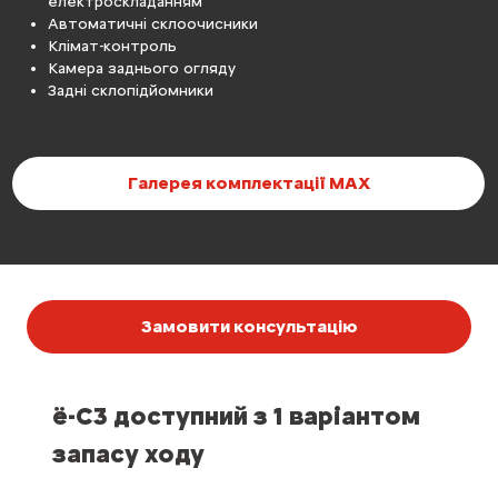
електроскладанням
Автоматичні склоочисники
Клімат-контроль
Камера заднього огляду
Задні склопідйомники
Галерея комплектації МАХ
Замовити консультацію
ë-C3 доступний з 1 варіантом
запасу ходу