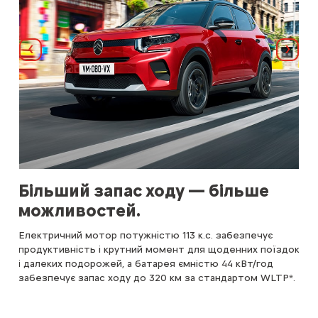
Назад
Далі
Більший запас ходу — більше
Ш
можливостей.
ë-C
є
пос
Електричний мотор потужністю 113 к.с. забезпечує
зар
продуктивність і крутний момент для щоденних поїздок
і далеких подорожей, а батарея ємністю 44 кВт/год
забезпечує запас ходу до 320 км за стандартом WLTP*.