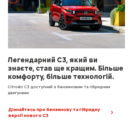
Назад
Далі
Легендарний C3, який ви
Бе
знаєте, став ще кращим. Більше
Зро
комфорту, більше технологій.
ктне
суч
ль
дат
Citroёn C3 доступний з бензиновим та гібридним
ової
лиш
двигунами.
себ
Дізнайтесь про бензинову та гібридну
версії нового C3