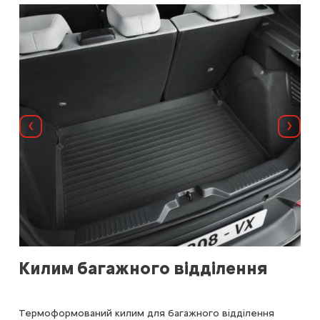
Назад
Далі
Килим багажного відділення
Кр
Термоформований килим для багажного відділення
Крі