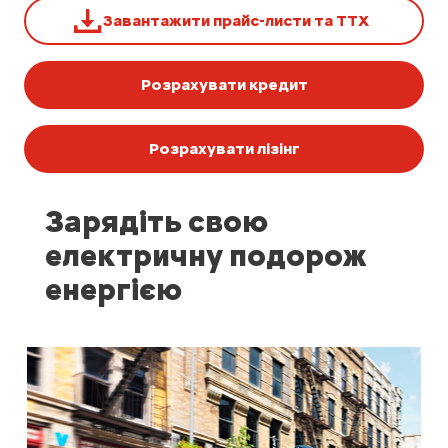
Завантажити прайс-листи та ТТХ
Розрахувати кредит
Розрахувати лізінг
Зарядіть свою
електричну подорож
енергією