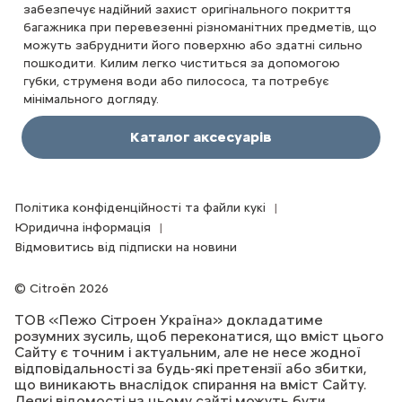
забезпечує надійний захист оригінального покриття
тра
на
багажника при перевезенні різноманітних предметів, що
под
можуть забруднити його поверхню або здатні сильно
крі
пошкодити. Килим легко чиститься за допомогою
на 
губки, струменя води або пилососа, та потребує
мінімального догляду.
Каталог аксесуарів
Політика конфіденційності та файли кукі
Юридична інформація
Відмовитись від підписки на новини
Citroën 2026
ТОВ «Пежо Сітроен Україна» докладатиме
розумних зусиль, щоб переконатися, що вміст цього
Сайту є точним і актуальним, але не несе жодної
відповідальності за будь-які претензії або збитки,
що виникають внаслідок спирання на вміст Сайту.
Деякі відомості на цьому сайті можуть бути