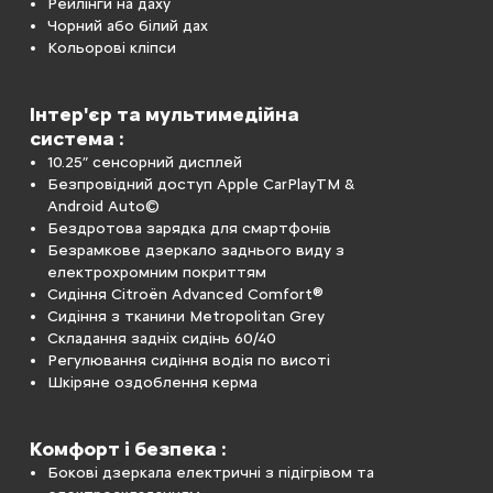
Рейлінги на даху
Чорний або білий дах
Кольорові кліпси
Інтер'єр та мультимедійна
система :
10.25” сенсорний дисплей
Безпровідний доступ Apple CarPlayTM &
Android Auto©
Бездротова зарядка для смартфонів
Безрамкове дзеркало заднього виду з
електрохромним покриттям
Сидіння Citroën Advanced Comfort®
Сидіння з тканини Metropolitan Grey
Складання задніх сидінь 60/40
Регулювання сидіння водія по висоті
Шкіряне оздоблення керма
Комфорт і безпека :
Бокові дзеркала електричні з підігрівом та