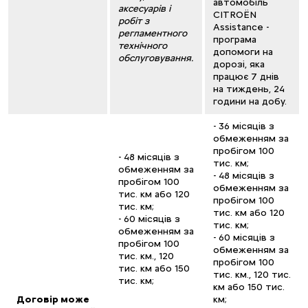
автомобіль
аксесуарів і
CITROËN
робіт з
Assistance -
регламентного
програма
технічного
допомоги на
обслуговування.
дорозі, яка
працює 7 днів
на тиждень, 24
години на добу.
- 36 місяців з
обмеженням за
пробігом 100
- 48 місяців з
тис. км;
обмеженням за
- 48 місяців з
пробігом 100
обмеженням за
тис. км або 120
пробігом 100
тис. км;
тис. км або 120
- 60 місяців з
тис. км;
обмеженням за
- 60 місяців з
пробігом 100
обмеженням за
тис. км., 120
пробігом 100
тис. км або 150
тис. км., 120 тис.
тис. км;
км або 150 тис.
Договір може
км;