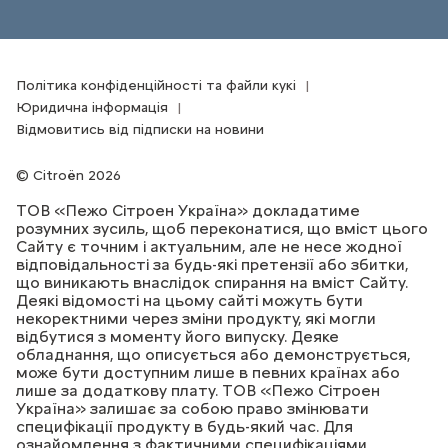
Політика конфіденційності та файли кукі
Юридична інформація
Відмовитись від підписки на новини
Citroën 2026
ТОВ «Пежо Сітроен Україна» докладатиме
розумних зусиль, щоб переконатися, що вміст цього
Сайту є точним і актуальним, але не несе жодної
відповідальності за будь-які претензії або збитки,
що виникають внаслідок спирання на вміст Сайту.
Деякі відомості на цьому сайті можуть бути
некоректними через зміни продукту, які могли
відбутися з моменту його випуску. Деяке
обладнання, що описується або демонструється,
може бути доступним лише в певних країнах або
лише за додаткову плату. ТОВ «Пежо Сітроен
Україна» залишає за собою право змінювати
специфікації продукту в будь-який час. Для
ознайомлення з фактичними специфікаціями