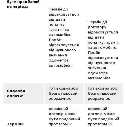
бути придбаний
на період:
Термін дії
відраховується
від дати
Термін дії
початку
договору
гарантії на
відраховується
автомобіль.
від дати
Пробіг
початку гарантії
відраховується
на автомобіль.
від нульового
Пробіг
значення
відраховується
одометра
від нульового
автомобіля.
значення
одометра
автомобіля.
готівковий або
готівковий або
Способи
безготівковий
безготівковий
оплати:
розрахунок
розрахунок
сервісний
сервісний
договір може
договір може
бути придбаний
бути придбаний
Терміни
протягом 18
протягом 18