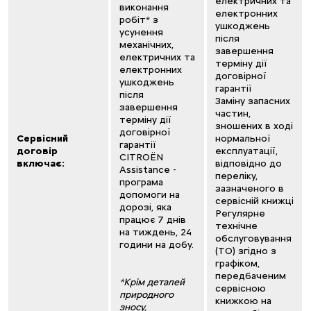
електричних та
виконання
електронних
робіт* з
ушкоджень
усунення
після
механічних,
завершення
електричних та
терміну дії
електронних
договірної
ушкоджень
гарантії
після
Заміну запасних
завершення
частин,
терміну дії
зношених в ході
договірної
Сервісний
нормальної
гарантії
договір
експлуатації,
CITROËN
включає:
відповідно до
Assistance -
переліку,
програма
зазначеного в
допомоги на
сервісній книжці
дорозі, яка
Регулярне
працює 7 днів
технічне
на тиждень, 24
обслуговування
години на добу.
(ТО) згідно з
графіком,
передбаченим
*Крім деталей
сервісною
природного
книжкою на
зносу,