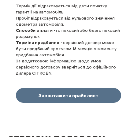
Термін дії відраховується від дати початку
гарантії на автомобіль.
Термін дії договору відраховується від дати
Пробіг відраховується від нульового значення
початку гарантії на автомобіль.
одометра автомобіля.
Пробіг відраховується від нульового значення
Способи оплати -
одометра автомобіля.
готівковий або безготівковий
розрахунок
Способи оплати
- готівковий або безготівковий
Терміни придбання
розрахунок
- сервісний договір може
бути придбаний протягом 18 місяців з моменту
Терміни придбання
- сервісний договір може
придбання автомобіля.
бути придбаний протягом 18 місяців з моменту
За додатковою інформацією щодо умов
придбання автомобіля.
сервісного договору зверніться до офіційного
За додатковою інформацією щодо умов
дилера CITROËN.
сервісного договору зверніться до офіційного
дилера CITROËN.
Завантажити прайс лист
Завантажити прайс лист