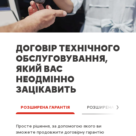
ДОГОВІР ТЕХНІЧНОГО
ОБСЛУГОВУВАННЯ,
ЯКИЙ ВАС
НЕОДМІННО
ЗАЦІКАВИТЬ
РОЗШИРЕНА ГАРАНТІЯ
РОЗШИРЕНА ГАРАНТІЯ
Далі
Просте рішення, за допомогою якого ви
Передбачає все, що потрібно для полегшення
зможете продовжити договірну гарантію
вашого життя. Керуйте безтурботно!