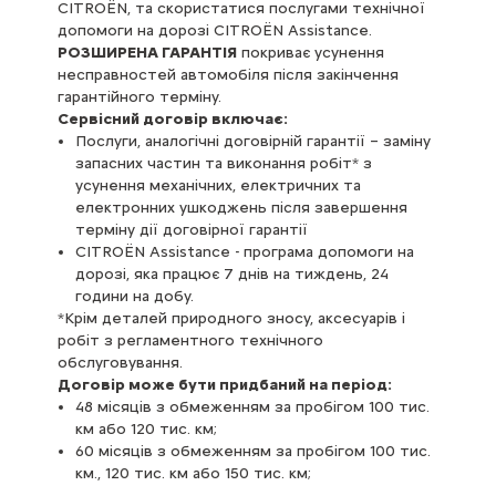
CITROËN, та скористатися послугами технічної
Сервісний договір включає:
допомоги на дорозі CITROËN Assistance.
Послуги, аналогічні договірній гарантії – заміну
РОЗШИРЕНА ГАРАНТІЯ
запасних частин та виконання робіт з
покриває усунення
несправностей автомобіля після закінчення
усунення механічних, електричних та
гарантійного терміну.
електронних ушкоджень після завершення
Сервісний договір включає:
терміну дії договірної гарантії
Послуги, аналогічні договірній гарантії – заміну
Заміну запасних частин, зношених в ході
запасних частин та виконання робіт* з
нормальної експлуатації, відповідно до
усунення механічних, електричних та
переліку, зазначеного в сервісній книжці
електронних ушкоджень після завершення
Регулярне технічне обслуговування (ТО)
терміну дії договірної гарантії
згідно з графіком, передбаченим сервісною
CITROËN Assistance - програма допомоги на
книжкою на автомобіль
дорозі, яка працює 7 днів на тиждень, 24
CITROËN Assistance - програма допомоги на
години на добу.
дорозі, яка працює 7 днів на тиждень, 24
*Крім деталей природного зносу, аксесуарів і
години на добу.
робіт з регламентного технічного
обслуговування.
Договір може бути придбаний на період:
Договір може бути придбаний на період:
36 місяців з обмеженням за пробігом 100 тис.
48 місяців з обмеженням за пробігом 100 тис.
км;
км або 120 тис. км;
48 місяців з обмеженням за пробігом 100 тис.
60 місяців з обмеженням за пробігом 100 тис.
км або 120 тис. км;
км., 120 тис. км або 150 тис. км;
60 місяців з обмеженням за пробігом 100 тис.
км., 120 тис. км або 150 тис. км;