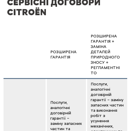
СЕРВІСНІ ДОГОВОРИ
CITROËN
РОЗШИРЕНА
ГАРАНТІЯ +
ЗАМІНА
РОЗШИРЕНА
ДЕТАЛЕЙ
ГАРАНТІЯ
ПРИРОДНОГО
ЗНОСУ +
РЕГЛАМЕНТНІ
ТО
Послуги,
аналогічні
договірній
гарантії – заміну
Послуги,
запасних частин
аналогічні
та виконання
договірній
робіт з
гарантії –
усунення
заміну запасних
механічних,
частин та