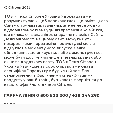
Citroën 2026
ТОВ «Пежо Сітроен Україна» докладатиме
розумних зусиль, щоб переконатися, що вміст цього
Сайту є точним і актуальним, але не несе жодної
відповідальності за будь-які претензії або збитки,
що виникають внаслідок спирання на вміст Сайту.
Деякі відомості на цьому сайті можуть бути
некоректними через зміни продукту, які могли
відбутися з моменту його випуску. Деяке
обладнання, що описується або демонструється,
може бути доступним лише в певних країнах або
лише за додаткову плату. ТОВ «Пежо Сітроен
Україна» залишає за собою право змінювати
специфікації продукту в будь-який час. Для
ознайомлення з фактичними специфікаціями
продукту у вашій країні, будь ласка, зверніться до
вашого офіційного дилера Citroёn.
ГАРЯЧА ЛІНІЯ 0 800 502 200 / +38 044 290
16 83