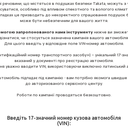
ні речовини, що містяться в подушках безпеки Takata, можуть з
суватися, особливо під впливом спекотного та вологого клімат
ипадках це призводить до некоректного спрацювання подушок 
може бути небезпечним для вашого життя.
омогою запропонованого нами інструменту
нижче ви зможет
дізнатися, чи стосується зазначена кампанія вашого автомобіля
Для цього введіть у відповідне поле VIN-номер автомобіля.
нтифікаційний номер транспортного засобу») – унікальний 17-зн
вказаний у документі про реєстрацію автомобіля.
ня уважно вводити VIN, використовуючи виключно латинський а
втомобіль підпадає під кампанію - вам потрібно якомога швидше
до авторизованого сервісного центру.
Роботи по кампанії проводяться безкоштовно.