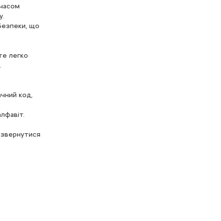
 часом
у.
безпеки, що
е легко
.
ачний код,
лфавіт.
 звернутися