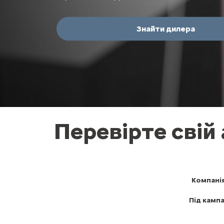
Знайти дилера
Перевірте свій
Компані
Під камп