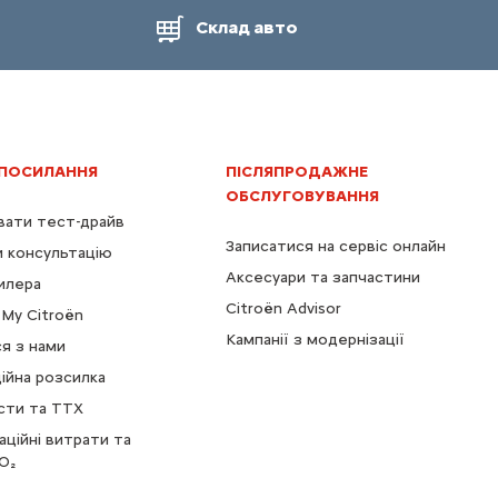
Склад авто
 ПОСИЛАННЯ
ПІСЛЯПРОДАЖНЕ
ОБСЛУГОВУВАННЯ
ати тест-драйв
Записатися на сервіс онлайн
 консультацію
Аксесуари та запчастини
илера
Citroën Advisor
My Citroën
Кампанії з модернізації
ся з нами
ійна розсилка
сти та ТТХ
аційні витрати та
O₂