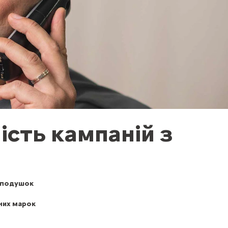
ість кампаній з
 подушок
них марок