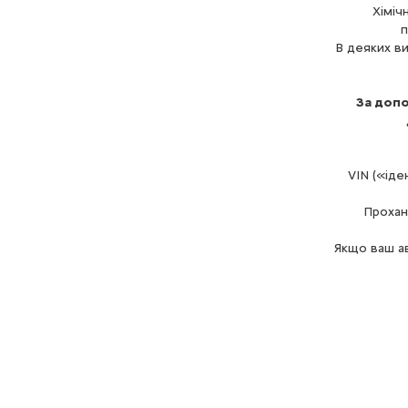
Хіміч
п
В деяких в
За доп
VIN («іде
Прохан
Якщо ваш а