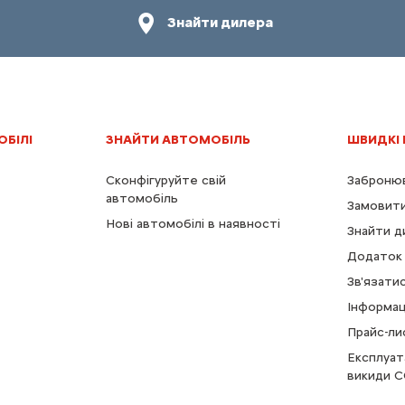
Знайти дилера
ОБІЛІ
ЗНАЙТИ АВТОМОБІЛЬ
ШВИДКІ
Сконфігуруйте свій
Забронюв
автомобіль
Замовити
Нові автомобілі в наявності
Знайти д
Додаток 
Зв'язати
Інформац
Прайс-ли
Експлуат
викиди C