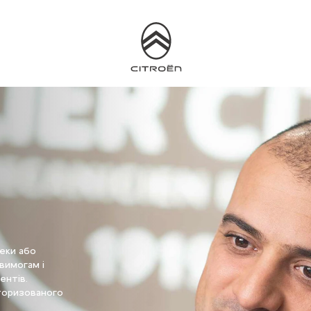
пеки або
вимогам і
ентів.
вторизованого