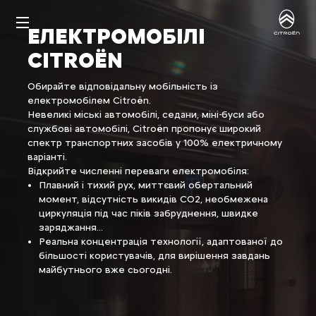
ЕЛЕКТРОМОБІЛІ
CITROËN
Обирайте відповідальну мобільність із
електромобілем Citroën.
Невеликі міські автомобілі, седани, міні-буси або
службові автомобілі, Citroën пропонує широкий
спектр транспортних засобів у 100% електричному
варіанті.
Відкрийте численні переваги електромобіля:
Плавний і тихий рух, миттєвий обертальний
момент, відсутність викидів CO2, необмежена
циркуляція під час піків забруднення, швидке
заряджання...
Реальна концентрація технології, адаптованої до
більшості користувачів, для вирішення завдань
майбутнього вже сьогодні.