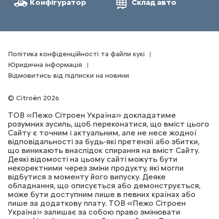
Конфігуратор
Склад авто
Політика конфіденційності та файли кукі
Юридична інформація
Відмовитись від підписки на новини
Citroën 2026
ТОВ «Пежо Сітроен Україна» докладатиме
розумних зусиль, щоб переконатися, що вміст цього
Сайту є точним і актуальним, але не несе жодної
відповідальності за будь-які претензії або збитки,
що виникають внаслідок спирання на вміст Сайту.
Деякі відомості на цьому сайті можуть бути
некоректними через зміни продукту, які могли
відбутися з моменту його випуску. Деяке
обладнання, що описується або демонструється,
може бути доступним лише в певних країнах або
лише за додаткову плату. ТОВ «Пежо Сітроен
Україна» залишає за собою право змінювати