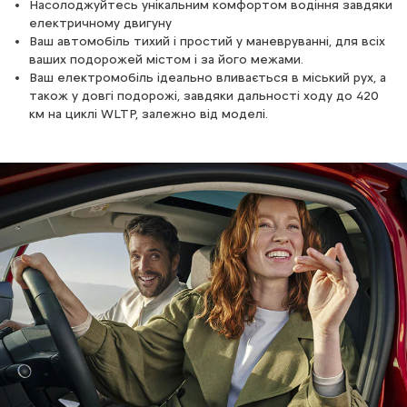
Насолоджуйтесь унікальним комфортом водіння завдяки
електричному двигуну
Ваш електромобіль Citroën легко заряджати будь-де.
Ваш автомобіль тихий і простий у маневруванні, для всіх
Удома, на роботі, від домашньої розетки або настінної
ваших подорожей містом і за його межами.
коробки, на окремій станції для заряджання на шосе, на
Ваш електромобіль ідеально вливається в міський рух, а
автомобільних парковках і на трасах.
також у довгі подорожі, завдяки дальності ходу до 420
Час заряджання може відрізнятися залежно від моделі
км на циклі WLTP, залежно від моделі.
автомобіля й обраного рішення для заряджання.