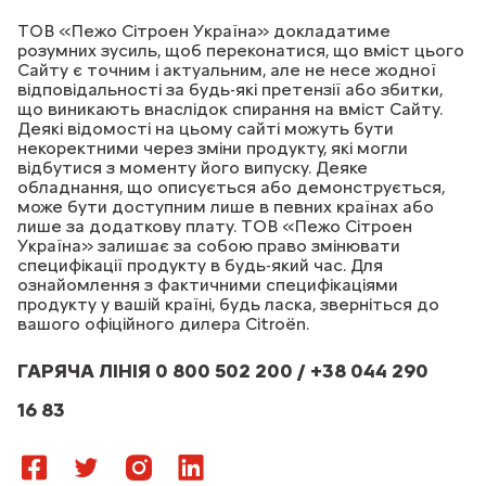
ТОВ «Пежо Сітроен Україна» докладатиме
розумних зусиль, щоб переконатися, що вміст цього
Сайту є точним і актуальним, але не несе жодної
відповідальності за будь-які претензії або збитки,
що виникають внаслідок спирання на вміст Сайту.
Деякі відомості на цьому сайті можуть бути
некоректними через зміни продукту, які могли
відбутися з моменту його випуску. Деяке
обладнання, що описується або демонструється,
може бути доступним лише в певних країнах або
лише за додаткову плату. ТОВ «Пежо Сітроен
Україна» залишає за собою право змінювати
специфікації продукту в будь-який час. Для
ознайомлення з фактичними специфікаціями
продукту у вашій країні, будь ласка, зверніться до
вашого офіційного дилера Citroёn.
ГАРЯЧА ЛІНІЯ 0 800 502 200 / +38 044 290
16 83