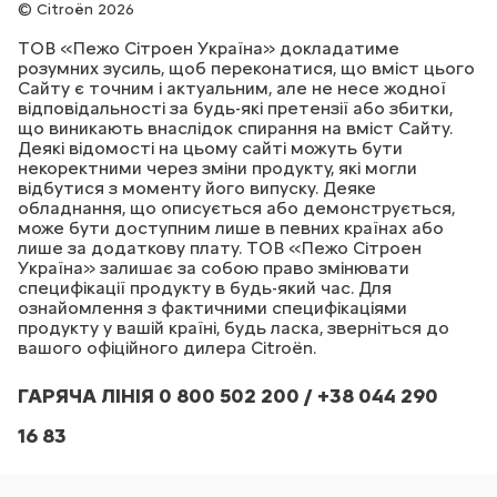
Citroën 2026
ТОВ «Пежо Сітроен Україна» докладатиме
розумних зусиль, щоб переконатися, що вміст цього
Сайту є точним і актуальним, але не несе жодної
відповідальності за будь-які претензії або збитки,
що виникають внаслідок спирання на вміст Сайту.
Деякі відомості на цьому сайті можуть бути
некоректними через зміни продукту, які могли
відбутися з моменту його випуску. Деяке
обладнання, що описується або демонструється,
може бути доступним лише в певних країнах або
лише за додаткову плату. ТОВ «Пежо Сітроен
Україна» залишає за собою право змінювати
специфікації продукту в будь-який час. Для
ознайомлення з фактичними специфікаціями
продукту у вашій країні, будь ласка, зверніться до
вашого офіційного дилера Citroёn.
ГАРЯЧА ЛІНІЯ 0 800 502 200 / +38 044 290
16 83