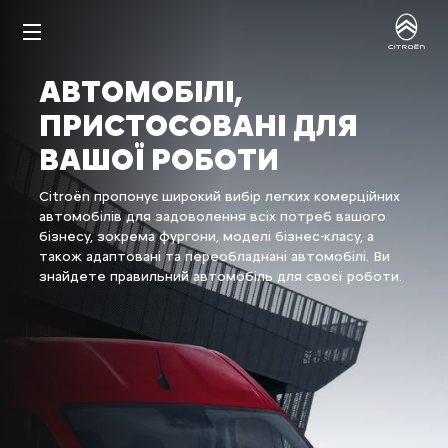
АВТОМОБІЛІ,
ПРИСТОСОВАНІ ДЛЯ
ВАШОЇ РОБОТИ
Citroën пропонує широкий вибір легких комерційних
автомобілів для задоволення всіх потреб вашого
бізнесу, зокрема фургони, моделі бізнес-класу, а
також адаптовані та переобладнані автомобілі. Ви
знайдете правильний автомобіль для своєї роботи.