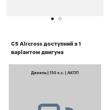
C5 Aircross доступний з 1
варіантом двигуна
Дизель |
130 к.с. | АКПП