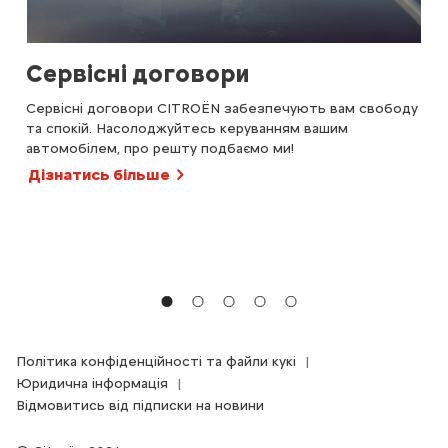
Сервісні договори
К
Сервісні договори CITROËN забезпечують вам свободу
Кил
та спокій. Насолоджуйтесь керуванням вашим
тер
автомобілем, про решту подбаємо ми!
роз
Він
Дізнатись більше
адж
Гер
зно
дог
Ді
Політика конфіденційності та файли кукі
Юридична інформація
Відмовитись від підписки на новини