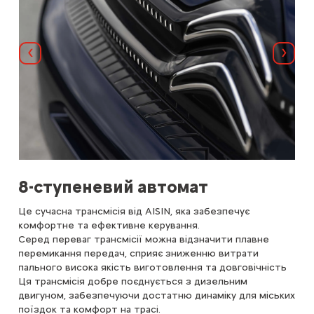
Назад
Далі
8-ступеневий автомат
Ди
Це сучасна трансмісія від AISIN, яка забезпечує
C5 
комфортне та ефективне керування.
вис
Серед переваг трансмісії можна відзначити плавне
.
пок
перемикання передач, сприяє зниженню витрати
пального висока якість виготовлення та довговічність
Ця трансмісія добре поєднується з дизельним
двигуном, забезпечуючи достатню динаміку для міських
поїздок та комфорт на трасі.