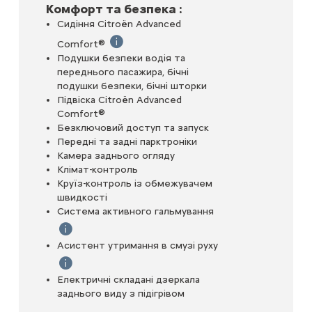
Комфорт та безпека :
Сидіння Citroën Advanced
ибрану швидкість і адаптує її для забезпечення безпечної дис
Comfort®
Сидіння з високощільною піною та додатк
Подушки безпеки водія та
переднього пасажира, бічні
аближаються або обганяють, інтелектуальні фари автоматично 
подушки безпеки, бічні шторки
Підвіска Citroën Advanced
калах, ця система попереджає водія про наявність транспортно
Comfort®
Безключовий доступ та запуск
Передні та задні парктроніки
Камера заднього огляду
Клімат-контроль
Круїз-контроль із обмежувачем
швидкості
Система активного гальмування
Якщо виявлено ризик зіткнення на швидкості понад 5
Асистент утримання в смузі руху
Виявляє виїзд із смуги та здійснює м’яке коригуван
Електричні складані дзеркала
заднього виду з підігрівом