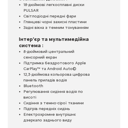
18-дюймові легкосплавні диски
PULSAR
Світлодіодні передні фари
Глянцеві чорні захисні пластини
Задні вікна з темним тонуванням
Інтер'єр та мультимедійна
система :
8-дюймовий центральний
сенсорний екран
Підтримка бездротового Apple
CarPlay™ та Android Auto©
12,3-дюймова кольорова цифрова
панель приладів водія
Bluetooth
Регулювання сидіння водія по
висоті
Сидіння з темно-сірої тканини
Підігрів передніх сидінь
Електрохромне внутрішнє
дзеркало заднього виду