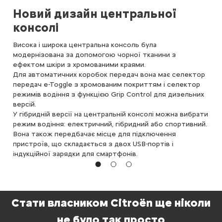
Новий дизайн центральної
Тр
консолі
Три
рег
Висока і широка центральна консоль була
модернізована за допомогою чорної тканини з
ефектом шкіри з хромованими краями.
Для автоматичних коробок передач вона має селектор
передач e-Toggle з хромованим покриттям і селектор
режимів водіння з функцією Grip Control для дизельних
ей.
версій.
У гібридній версії на центральній консолі можна вибрати
режим водіння: електричний, гібридний або спортивний.
Вона також передбачає місце для підключення
пристроїв, що складається з двох USB-портів і
індукційної зарядки для смартфонів.
Стати власником Citroën ще ніколи
не було так просто