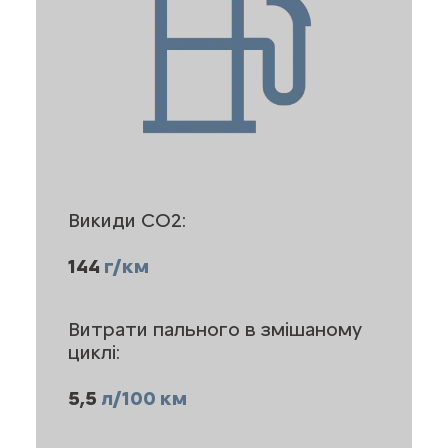
Викиди CO2:
144
г/км
Витрати пального в змішаному
циклі:
5,5
л/100 км