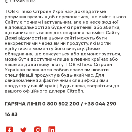
Citroën 2026
ТОВ «Пежо Сітроен Україна» докладатиме
розумних зусиль, щоб переконатися, що вміст цього
Сайту є точним і актуальним, але не несе жодної
відповідальності за будь-які претензії або збитки,
що виникають внаслідок спирання на вміст Сайту.
Деякі відомості на цьому сайті можуть бути
некоректними через зміни продукту, які могли
відбутися з моменту його випуску. Деяке
обладнання, що описується або демонструється,
може бути доступним лише в певних країнах або
лише за додаткову плату. ТОВ «Пежо Сітроен
Україна» залишає за собою право змінювати
специфікації продукту в будь-який час. Для
ознайомлення з фактичними специфікаціями
продукту у вашій країні, будь ласка, зверніться до
вашого офіційного дилера Citroёn.
ГАРЯЧА ЛІНІЯ 0 800 502 200 / +38 044 290
16 83