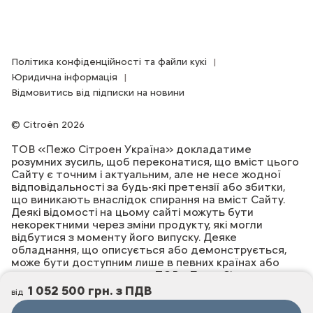
Політика конфіденційності та файли кукі
Юридична інформація
Відмовитись від підписки на новини
Citroën 2026
ТОВ «Пежо Сітроен Україна» докладатиме
розумних зусиль, щоб переконатися, що вміст цього
Сайту є точним і актуальним, але не несе жодної
відповідальності за будь-які претензії або збитки,
що виникають внаслідок спирання на вміст Сайту.
Деякі відомості на цьому сайті можуть бути
некоректними через зміни продукту, які могли
відбутися з моменту його випуску. Деяке
обладнання, що описується або демонструється,
може бути доступним лише в певних країнах або
лише за додаткову плату. ТОВ «Пежо Сітроен
Україна» залишає за собою право змінювати
1 052 500 грн. з ПДВ
від
специфікації продукту в будь-який час. Для
ознайомлення з фактичними специфікаціями