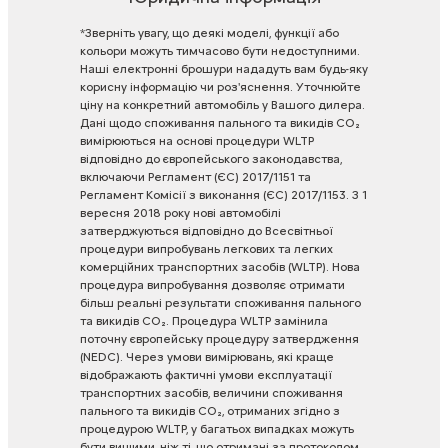
*Зверніть
увагу,
що
деякі
моделі,
функції
або
кольори
можуть
тимчасово
бути
недоступними.
Наші
електронні
брошури
нададуть
вам
будь-яку
корисну
інформацію
чи
роз'яснення.
Уточнюйте
ціну
на
конкретний
автомобіль
у
Вашого
дилера.
Дані
щодо
споживання
пального
та
викидів
CO₂
вимірюються
на
основі
процедури
WLTP
відповідно
до
європейського
законодавства,
включаючи
Регламент
(ЄС)
2017/1151
та
Регламент
Комісії
з
виконання
(ЄС)
2017/1153.
З
1
вересня
2018
року
нові
автомобілі
затверджуються
відповідно
до
Всесвітньої
процедури
випробувань
легкових
та
легких
комерційних
транспортних
засобів
(WLTP).
Нова
процедура
випробування
дозволяє
отримати
більш
реальні
результати
споживання
пального
та
викидів
CO₂.
Процедура
WLTP
замінила
поточну
європейську
процедуру
затвердження
(NEDC).
Через
умови
вимірювань,
які
краще
відображають
фактичні
умови
експлуатації
транспортних
засобів,
величини
споживання
пального
та
викидів
CO₂,
отриманих
згідно
з
процедурою
WLTP,
у
багатьох
випадках
можуть
бути
вищими,
ніж
ті,
що
отримані
за
протоколом