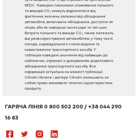
NEDC.
Наведені
показники
споживання
пального
та
викидів
CO₂
можуть
відрізнятися
від
фактичних
значень
залежно
від
обладнання
автомобіля,
включаючи
обладнання,
доступне
як
опцію,
або
як
заводські
аксесуари
та
тип
шин.
Витрата
пального
та
викиди
CO₂
також
залежать
від
умов
користування
автомобілем,
у
тому
числі
погоди,
індивідуального
стилю
водіння
та
навантаження
транспортного
засобу.
У
таблицях
наведені
значення
від
найвищих
до
найнижчих,
отримані
з
урахуванням
додаткового
обладнання
транспортного
засобу.
Вся
інформація
актуальна
на
момент
публікації.
Citroën
Ukraine
і
дилери
Citroën
залишають
за
собою
право
змінювати
технічні
характеристики
продукту.
ГАРЯЧА ЛІНІЯ 0 800 502 200 / +38 044 290
16 83