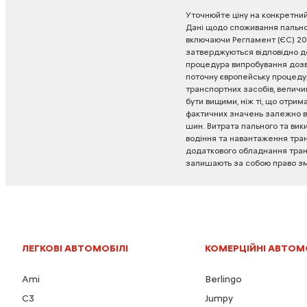
Уточнюйте
ціну
на
конкретни
Дані
щодо
споживання
пальн
включаючи
Регламент
(ЄС)
20
затверджуються
відповідно
д
процедура
випробування
доз
поточну
європейську
процеду
транспортних
засобів,
величи
бути
вищими,
ніж
ті,
що
отрима
фактичних
значень
залежно
в
шин.
Витрата
пального
та
вик
водіння
та
навантаження
тра
додаткового
обладнання
тра
залишають
за
собою
право
з
ЛЕГКОВІ АВТОМОБІЛІ
КОМЕРЦІЙНІ АВТОМ
Ami
Berlingo
C3
Jumpy