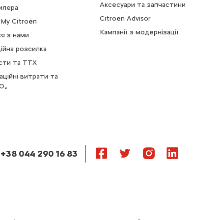
Аксесуари та запчастини
илера
Citroën Advisor
My Citroën
Кампанії з модернізації
ся з нами
ійна розсилка
сти та ТТХ
аційні витрати та
O₂
 +38 044 290 16 83