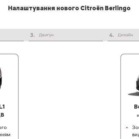
Налаштування нового Citroën Berlingo
3
.
4
.
Двигун
Дизайн
L1
B
ДВ
в
ого
Зо
нням
ви