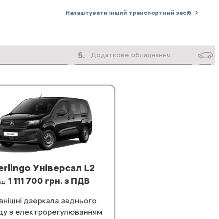
Налаштувати інший транспортний засіб
5
.
Додаткове обладнання
erlingo Універсал L2
1 111 700 грн. з ПДВ
ід
внішні дзеркала заднього
ду з електрорегулюванням