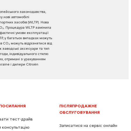
опейського
законодавства,
ку
нові
автомобілі
портних
засобів
(WLTP).
Нова
O₂.
Процедура
WLTP
замінила
фактичні
умови
експлуатації
P,
у
багатьох
випадках
можуть
ів
CO₂
можуть
відрізнятися
від
к
заводські
аксесуари
та
тип
годи,
індивідуального
стилю
х,
отримані
з
урахуванням
kraine
і
дилери
Citroën
 ПОСИЛАННЯ
ПІСЛЯПРОДАЖНЕ
ОБСЛУГОВУВАННЯ
ати тест-драйв
Записатися на сервіс онлайн
 консультацію