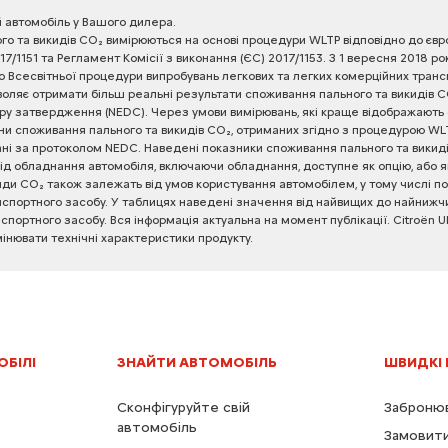
й
автомобіль
у
Вашого
дилера.
ого
та
викидів
CO₂
вимірюються
на
основі
процедури
WLTP
відповідно
до
євр
17/1151
та
Регламент
Комісії
з
виконання
(ЄС)
2017/1153.
З
1
вересня
2018
ро
о
Всесвітньої
процедури
випробувань
легкових
та
легких
комерційних
транс
воляє
отримати
більш
реальні
результати
споживання
пального
та
викидів
C
ру
затвердження
(NEDC).
Через
умови
вимірювань,
які
краще
відображають
ни
споживання
пального
та
викидів
CO₂,
отриманих
згідно
з
процедурою
WLT
ні
за
протоколом
NEDC.
Наведені
показники
споживання
пального
та
викид
ід
обладнання
автомобіля,
включаючи
обладнання,
доступне
як
опцію,
або
я
иди
CO₂
також
залежать
від
умов
користування
автомобілем,
у
тому
числі
по
нспортного
засобу.
У
таблицях
наведені
значення
від
найвищих
до
найнижчи
нспортного
засобу.
Вся
інформація
актуальна
на
момент
публікації.
Citroën
U
мінювати
технічні
характеристики
продукту.
ОБІЛІ
ЗНАЙТИ АВТОМОБІЛЬ
ШВИДКІ
Сконфігуруйте свій
Забронюв
автомобіль
Замовити