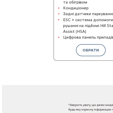
та обігрівом
Кондиціонер
Задні датчики паркуванн
ESС + система допомоги
рушанні на підйомі Hill St
Assist (HSA)
Цифрова панель приладі
ОБРАТИ
*Зверніть
увагу,
що
деякі
моде
будь-яку
корисну
інформацію