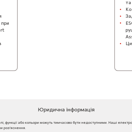
та
Ко
я
За
 при
ES
art
ру
As
в
Ци
Юридична інформація
лі,
функції
або
кольори
можуть
тимчасово
бути
недоступними.
Наші
електро
чи
роз'яснення.