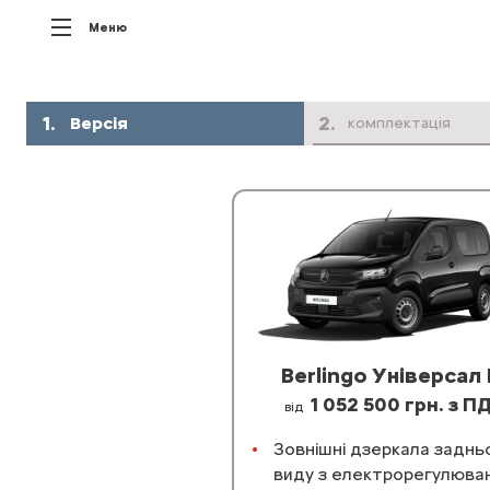
Меню
1
.
2
.
Версія
комплектація
Berlingo Універсал 
1 052 500 грн. з П
від
Зовнішні дзеркала заднь
виду з електрорегулюва