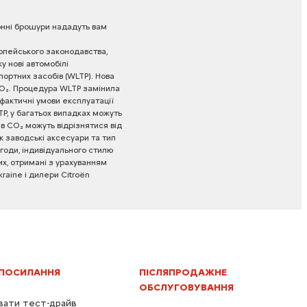
Більше інформації
нні
брошури
нададуть
вам
опейського
законодавства,
ку
нові
автомобілі
портних
засобів
(WLTP).
Нова
O₂.
Процедура
WLTP
замінила
фактичні
умови
експлуатації
P,
у
багатьох
випадках
можуть
ів
CO₂
можуть
відрізнятися
від
к
заводські
аксесуари
та
тип
годи,
індивідуального
стилю
х,
отримані
з
урахуванням
kraine
і
дилери
Citroën
 ПОСИЛАННЯ
ПІСЛЯПРОДАЖНЕ
ОБСЛУГОВУВАННЯ
ати тест-драйв