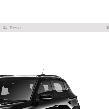
2
.
3
Двигун