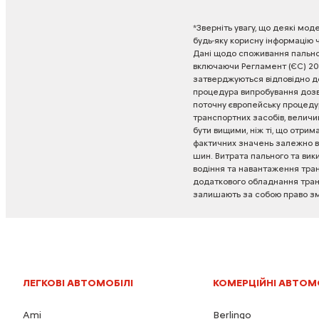
*Зверніть
увагу,
що
деякі
моде
будь-яку
корисну
інформацію
Дані
щодо
споживання
пальн
включаючи
Регламент
(ЄС)
20
затверджуються
відповідно
д
процедура
випробування
доз
поточну
європейську
процеду
транспортних
засобів,
величи
бути
вищими,
ніж
ті,
що
отрима
фактичних
значень
залежно
в
шин.
Витрата
пального
та
вик
водіння
та
навантаження
тра
додаткового
обладнання
тра
залишають
за
собою
право
з
ЛЕГКОВІ АВТОМОБІЛІ
КОМЕРЦІЙНІ АВТОМ
Ami
Berlingo