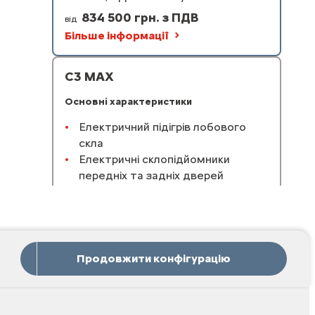
834 500 грн. з ПДВ
від
Більше інформації
C3 MAX
Основні характеристики
Електричний підігрів лобового
скла
Електричні склопідйомники
передніх та задніх дверей
Клімат-контроль
Сенсорний екран 10.25'' HD,
радіоприймач, 6 динаміків,
Bluetooth, безпровідний Android
Auto, Apple Car Play
Продовжити конфігурацію
Доступно у плагін-гібридній версії
1 043 000 грн. з ПДВ
від