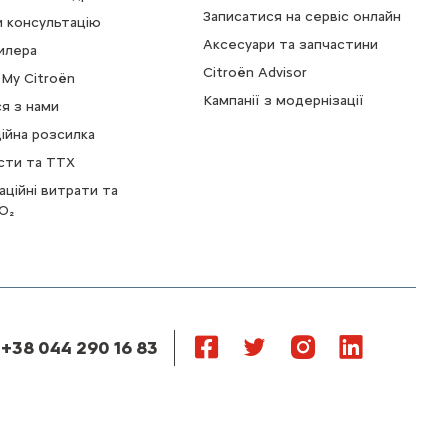
Записатися на сервіс онлайн
 консультацію
Аксесуари та запчастини
илера
Citroën Advisor
My Citroën
Кампанії з модернізації
ся з нами
ійна розсилка
сти та ТТХ
аційні витрати та
O₂
 +38 044 290 16 83