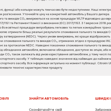
лі,
функції
або
кольори
можуть
тимчасово
бути
недоступними.
Наші
електро
чи
роз'яснення.
Уточнюйте
ціну
на
конкретний
автомобіль
у
Вашого
дилера.
ого
та
викидів
CO₂
вимірюються
на
основі
процедури
WLTP
відповідно
до
євр
17/1151
та
Регламент
Комісії
з
виконання
(ЄС)
2017/1153.
З
1
вересня
2018
ро
о
Всесвітньої
процедури
випробувань
легкових
та
легких
комерційних
транс
воляє
отримати
більш
реальні
результати
споживання
пального
та
викидів
C
ру
затвердження
(NEDC).
Через
умови
вимірювань,
які
краще
відображають
ни
споживання
пального
та
викидів
CO₂,
отриманих
згідно
з
процедурою
WLT
ні
за
протоколом
NEDC.
Наведені
показники
споживання
пального
та
викид
ід
обладнання
автомобіля,
включаючи
обладнання,
доступне
як
опцію,
або
я
иди
CO₂
також
залежать
від
умов
користування
автомобілем,
у
тому
числі
по
нспортного
засобу.
У
таблицях
наведені
значення
від
найвищих
до
найнижчи
нспортного
засобу.
Вся
інформація
актуальна
на
момент
публікації.
Citroën
U
мінювати
технічні
характеристики
продукту.
ОБІЛІ
ЗНАЙТИ АВТОМОБІЛЬ
ШВИДКІ
Сконфігуруйте свій
Забронюв