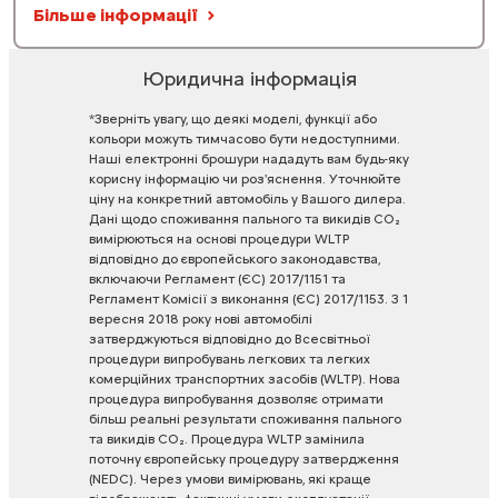
Більше інформації
Юридична інформація
*Зверніть
увагу,
що
деякі
моделі,
функції
або
кольори
можуть
тимчасово
бути
недоступними.
Наші
електронні
брошури
нададуть
вам
будь-яку
корисну
інформацію
чи
роз'яснення.
Уточнюйте
ціну
на
конкретний
автомобіль
у
Вашого
дилера.
Дані
щодо
споживання
пального
та
викидів
CO₂
вимірюються
на
основі
процедури
WLTP
відповідно
до
європейського
законодавства,
включаючи
Регламент
(ЄС)
2017/1151
та
Регламент
Комісії
з
виконання
(ЄС)
2017/1153.
З
1
вересня
2018
року
нові
автомобілі
затверджуються
відповідно
до
Всесвітньої
процедури
випробувань
легкових
та
легких
комерційних
транспортних
засобів
(WLTP).
Нова
процедура
випробування
дозволяє
отримати
більш
реальні
результати
споживання
пального
та
викидів
CO₂.
Процедура
WLTP
замінила
поточну
європейську
процедуру
затвердження
(NEDC).
Через
умови
вимірювань,
які
краще