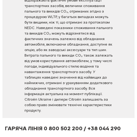
відображають
фактичні
умови
експлуатації
транспортних
засобів,
величини
споживання
пального
та
викидів
CO₂,
отриманих
згідно
з
процедурою
WLTP,
у
багатьох
випадках
можуть
бути
вищими,
ніж
ті,
що
отримані
за
протоколом
NEDC.
Наведені
показники
споживання
пального
та
викидів
CO₂
можуть
відрізнятися
від
фактичних
значень
залежно
від
обладнання
автомобіля,
включаючи
обладнання,
доступне
як
опцію,
або
як
заводські
аксесуари
та
тип
шин.
Витрата
пального
та
викиди
CO₂
також
залежать
від
умов
користування
автомобілем,
у
тому
числі
погоди,
індивідуального
стилю
водіння
та
навантаження
транспортного
засобу.
У
таблицях
наведені
значення
від
найвищих
до
найнижчих,
отримані
з
урахуванням
додаткового
обладнання
транспортного
засобу.
Вся
інформація
актуальна
на
момент
публікації.
Citroën
Ukraine
і
дилери
Citroën
залишають
за
собою
право
змінювати
технічні
характеристики
продукту.
ГАРЯЧА ЛІНІЯ 0 800 502 200 / +38 044 290