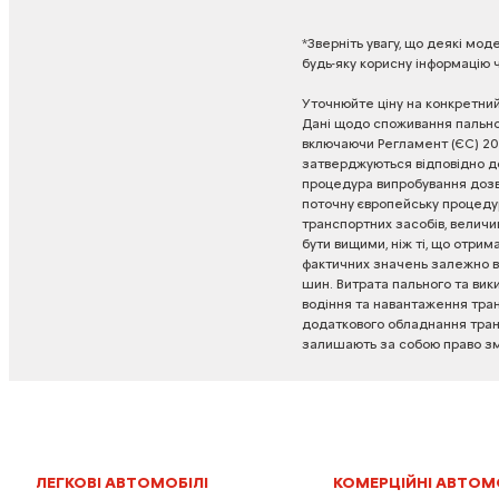
*Зверніть
увагу,
що
деякі
моде
будь-яку
корисну
інформацію
Уточнюйте
ціну
на
конкретни
Дані
щодо
споживання
пальн
включаючи
Регламент
(ЄС)
20
затверджуються
відповідно
д
процедура
випробування
доз
поточну
європейську
процеду
транспортних
засобів,
величи
бути
вищими,
ніж
ті,
що
отрима
фактичних
значень
залежно
в
шин.
Витрата
пального
та
вик
водіння
та
навантаження
тра
додаткового
обладнання
тра
залишають
за
собою
право
з
ЛЕГКОВІ АВТОМОБІЛІ
КОМЕРЦІЙНІ АВТОМ