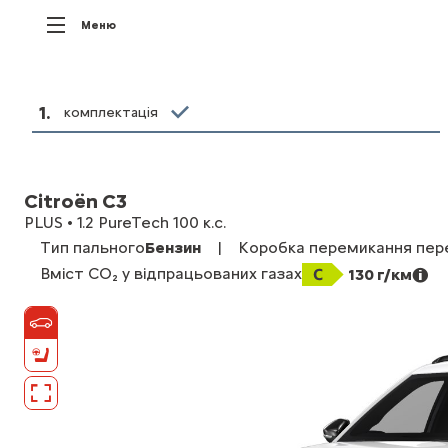
Меню
1
.
комплектація
Citroën C3
PLUS • 1.2 PureTech 100 к.с.
Тип пального
Бензин
|
Коробка перемикання пер
Вміст CO₂ у відпрацьованих газах
130 г/км