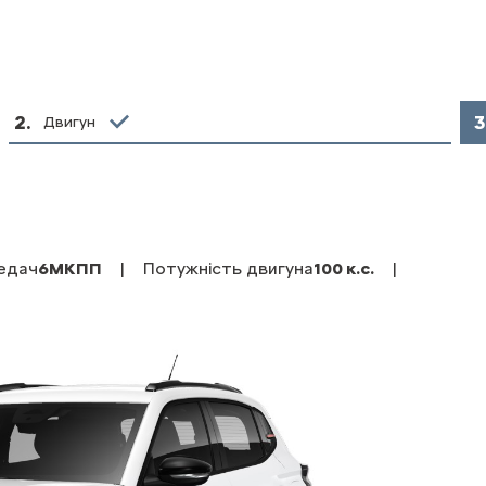
2
.
3
Двигун
едач
6МКПП
|
Потужність двигуна
100 к.с.
|