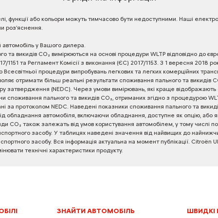
лі,
функції
або
кольори
можуть
тимчасово
бути
недоступними.
Наші
електро
чи
роз'яснення.
й
автомобіль
у
Вашого
дилера.
ого
та
викидів
CO₂
вимірюються
на
основі
процедури
WLTP
відповідно
до
євр
17/1151
та
Регламент
Комісії
з
виконання
(ЄС)
2017/1153.
З
1
вересня
2018
ро
о
Всесвітньої
процедури
випробувань
легкових
та
легких
комерційних
транс
воляє
отримати
більш
реальні
результати
споживання
пального
та
викидів
C
ру
затвердження
(NEDC).
Через
умови
вимірювань,
які
краще
відображають
ни
споживання
пального
та
викидів
CO₂,
отриманих
згідно
з
процедурою
WLT
ні
за
протоколом
NEDC.
Наведені
показники
споживання
пального
та
викид
ід
обладнання
автомобіля,
включаючи
обладнання,
доступне
як
опцію,
або
я
иди
CO₂
також
залежать
від
умов
користування
автомобілем,
у
тому
числі
по
нспортного
засобу.
У
таблицях
наведені
значення
від
найвищих
до
найнижчи
нспортного
засобу.
Вся
інформація
актуальна
на
момент
публікації.
Citroën
U
мінювати
технічні
характеристики
продукту.
ОБІЛІ
ЗНАЙТИ АВТОМОБІЛЬ
ШВИДКІ