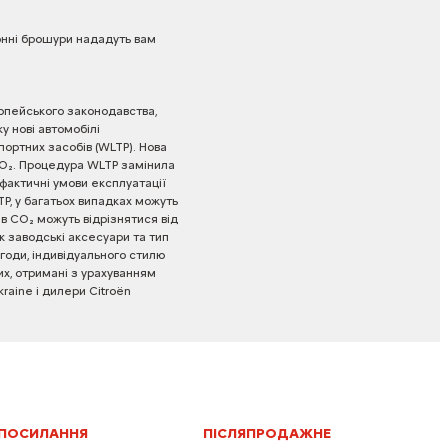
нні
брошури
нададуть
вам
опейського
законодавства,
ку
нові
автомобілі
портних
засобів
(WLTP).
Нова
O₂.
Процедура
WLTP
замінила
фактичні
умови
експлуатації
P,
у
багатьох
випадках
можуть
ів
CO₂
можуть
відрізнятися
від
к
заводські
аксесуари
та
тип
Urban GREY
годи,
індивідуального
стилю
Включено в ціну
х,
отримані
з
урахуванням
kraine
і
дилери
Citroën
Колір даху
 ПОСИЛАННЯ
ПІСЛЯПРОДАЖНЕ