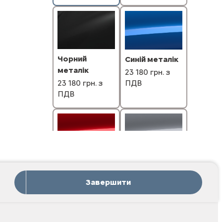
Чорний
Синій металік
металік
23 180 грн. з
ПДВ
23 180 грн. з
ПДВ
Червоний
Сірий металік
металік
23 180 грн. з
Завершити
ПДВ
23 180 грн. з
ПДВ
Дизайн інтер'єру