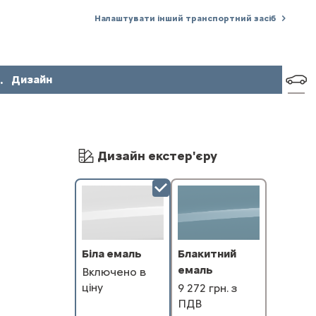
Налаштувати інший транспортний засіб
.
Дизайн
Дизайн екстер'єру
Блакитний
Біла емаль
емаль
Включено в
ціну
9 272 грн. з
ПДВ