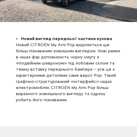
Новий вигляд передньої частини кузова
Новий CITROЁN My Ami Pop виділяється ще
більш пізнаваним зовнішнім виглядом. Нові рамки
в нішах фар доповнюють чорну смугу з
«подвійним шевроном» під лобовим склом та
темну вставку переднього бампера – усе це є
характерними деталями саме версії Pop. Такий
графічно-структурований «інтерфейс» надає
електромобілю CITROЁN My Ami Pop більш
виразного зовнішнього вигляду та одразу
робить його пізнаваним.