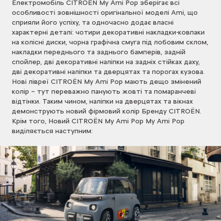
Електромобіль CITROЁN My Ami Pop зберігає всі
особливості зовнішності оригінальної моделі Ami, що
сприяли його успіху, та одночасно додає власні
характерні деталі: чотири декоративні накладки-ковпаки
на колісні диски, чорна графічна смуга під лобовим склом,
накладки переднього та заднього бамперів, задній
спойлер, дві декоративні наліпки на задніх стійках даху,
дві декоративні наліпки та дверцятах та порогах кузова.
Нові лівреї CITROЁN My Ami Pop мають дещо змінений
колір – тут переважно панують жовті та помаранчеві
відтінки. Таким чином, наліпки на дверцятах та вікнах
демонструють новий фірмовий колір Бренду CITROЁN.
Крім того, Новий CITROЁN My Ami Pop My Ami Pop
виділяється наступним: