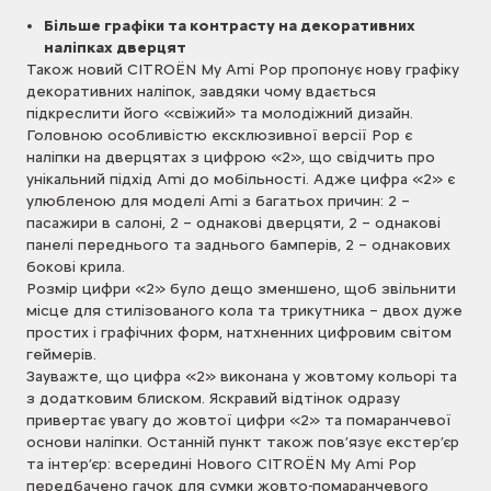
Більше графіки та контрасту на декоративних
наліпках дверцят
Також новий CITROЁN My Ami Pop пропонує нову графіку
декоративних наліпок, завдяки чому вдається
підкреслити його «свіжий» та молодіжний дизайн.
Головною особливістю ексклюзивної версії Pop є
наліпки на дверцятах з цифрою «2», що свідчить про
унікальний підхід Ami до мобільності. Адже цифра «2» є
улюбленою для моделі Ami з багатьох причин: 2 –
пасажири в салоні, 2 – однакові дверцяти, 2 – однакові
панелі переднього та заднього бамперів, 2 – однакових
бокові крила.
Розмір цифри «2» було дещо зменшено, щоб звільнити
місце для стилізованого кола та трикутника – двох дуже
простих і графічних форм, натхненних цифровим світом
геймерів.
Зауважте, що цифра «2» виконана у жовтому кольорі та
з додатковим блиском. Яскравий відтінок одразу
привертає увагу до жовтої цифри «2» та помаранчевої
основи наліпки. Останній пункт також пов’язує екстер’єр
та інтер’єр: всередині Нового CITROЁN My Ami Pop
передбачено гачок для сумки жовто-помаранчевого