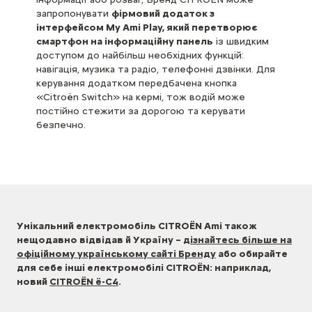
запропонувати
фірмовий додаток з
інтерфейсом My Ami Play, який перетворює
смартфон на інформаційну панель
із швидким
доступом до найбільш необхідних функцій:
навігація, музика та радіо, телефонні дзвінки. Для
керування додатком передбачена кнопка
«Citroën Switch» на кермі, тож водій може
постійно стежити за дорогою та керувати
безпечно.
Унікальний електромобіль CITROЁN Ami також
нещодавно відвідав й Україну –
дізнайтесь більше на
офіційному українському сайті Бренду
або обирайте
для себе інші електромобілі CITROЁN: наприклад,
новий
CITROЁN ё-C4
.