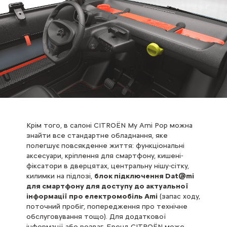
Крім того, в салоні CITROЁN My Ami Pop можна
знайти все стандартне обладнання, яке
полегшує повсякденне життя: функціональні
аксесуари, кріплення для смартфону, кишені-
фіксатори в дверцятах, центральну нішу-сітку,
килимки на підлозі,
блок підключення Dat@mi
для смартфону для доступу до актуальної
інформації про електромобіль Ami
(запас ходу,
поточний пробіг, попередження про технічне
обслуговування тощо). Для додаткової
інформації або розваг, Бренд CITROЁN може