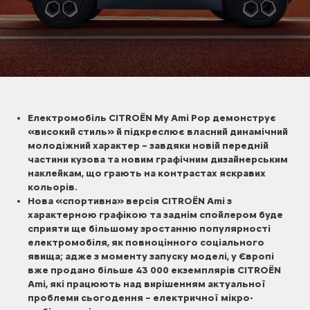
Електромобіль CITROЁN My Ami Pop демонструє
«високий стиль» й підкреслює власний динамічний
молодіжний характер – завдяки новій передній
частини кузова та новим графічним дизайнерським
наклейкам, що грають на контрастах яскравих
кольорів.
Нова «спортивна» версія CITROЁN Ami з
характерною графікою та заднім спойлером буде
сприяти ще більшому зростанню популярності
електромобіля, як повноцінного соціального
явища; адже з моменту запуску моделі, у Європі
вже продано більше 43 000 екземплярів CITROЁN
Ami, які працюють над вирішенням актуальної
проблеми сьогодення – електричної мікро-