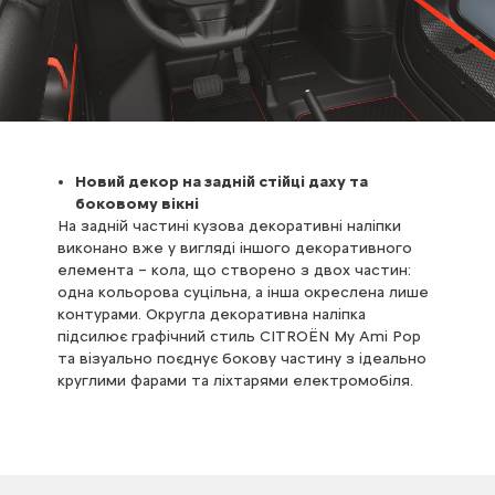
Новий декор на задній стійці даху та
боковому вікні
На задній частині кузова декоративні наліпки
виконано вже у вигляді іншого декоративного
елемента – кола, що створено з двох частин:
одна кольорова суцільна, а інша окреслена лише
контурами. Округла декоративна наліпка
підсилює графічний стиль CITROЁN My Ami Pop
та візуально поєднує бокову частину з ідеально
круглими фарами та ліхтарями електромобіля.