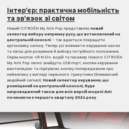
Інтер’єр: практична мобільність
та зв'язок зі світом
Новий CITROЁN My Ami Pop представляє
новий
селектор вибору напрямку руху, що встановлений на
центральній консолі
– так вдається покращити
ергономіку салону. Тепер усі елементи керування наочні
та легші для розуміння й вибору потрібного положення.
Окрім кнопок «R-N-D», водій та пасажир Нового CITROЁN
My Ami Pop легко знайдуть USB-порт, кнопки керування
вентиляцією та підігрівом, кнопку попередження про
небезпеку у вигляді червоного трикутника (блимаючий
аварійний сигнал).
Новий селектор керування, що
розміщений на центральній консолі, буде
запроваджений також для всіх версій моделі Ami
починаючи з першого кварталу 2024 року
.