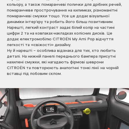
кольору, а також помаранчеві полички для дрібних речей,
помаранчеве прострочування на килимках, різноманітні
помаранчеві смужки тощо. Усе це додає візуальної
динаміки інтер’єру та робить його більш позитивним.
Нарешті, легкий контраст задає білий колір на частині
цифри 2 та на ковпаках-накладках колісних дисків. Це
додає електромобілю CITROЁN My Ami Pop відчуття
легкості та «свіжості» дизайну.
Ну й нарешті – особлива відзнака для тих, хто любить
деталі. На нижній панелі переднього бампера присутні
нахилені смужки, які нагадають фірмові шеврони
CITROЁN та повторюють аналогічні тонкі лінії на чорній
вставці під лобовим склом.