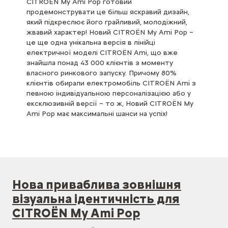
CITROЁN My Ami Pop готовий
продемонструвати це більш яскравий дизайн,
який підкреслює його грайливий, молодіжний,
жвавий характер! Новий CITROЁN My Ami Pop –
це ще одна унікальна версія в лінійці
електричної моделі CITROЁN Ami, що вже
знайшла понад 43 000 клієнтів з моменту
власного ринкового запуску. Причому 80%
клієнтів обирали електромобіль CITROЁN Ami з
певною індивідуальною персоналізацією або у
ексклюзивній версії – то ж, Новий CITROЁN My
Ami Pop має максимальні шанси на успіх!
Нова приваблива зовнішня
візуальна ідентичність для
CITROЁN My Ami Pop