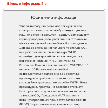
Більше інформації
Юридична інформація
*Зверніть
увагу,
що
деякі
моделі,
функції
або
кольори
можуть
тимчасово
бути
недоступними.
Наші
електронні
брошури
нададуть
вам
будь-яку
корисну
інформацію
чи
роз'яснення.
Уточнюйте
ціну
на
конкретний
автомобіль
у
Вашого
дилера.
Дані
щодо
споживання
пального
та
викидів
CO₂
вимірюються
на
основі
процедури
WLTP
відповідно
до
європейського
законодавства,
включаючи
Регламент
(ЄС)
2017/1151
та
Регламент
Комісії
з
виконання
(ЄС)
2017/1153.
З
1
вересня
2018
року
нові
автомобілі
затверджуються
відповідно
до
Всесвітньої
процедури
випробувань
легкових
та
легких
комерційних
транспортних
засобів
(WLTP).
Нова
процедура
випробування
дозволяє
отримати
більш
реальні
результати
споживання
пального
та
викидів
CO₂.
Процедура
WLTP
замінила
поточну
європейську
процедуру
затвердження
(NEDC).
Через
умови
вимірювань,
які
краще