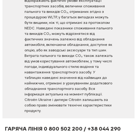
відображають
фактичні
умови
експлуатації
транспортних
засобів,
величини
споживання
пального
та
викидів
CO₂,
отриманих
згідно
з
процедурою
WLTP,
у
багатьох
випадках
можуть
бути
вищими,
ніж
ті,
що
отримані
за
протоколом
NEDC.
Наведені
показники
споживання
пального
та
викидів
CO₂
можуть
відрізнятися
від
фактичних
значень
залежно
від
обладнання
автомобіля,
включаючи
обладнання,
доступне
як
опцію,
або
як
заводські
аксесуари
та
тип
шин.
Витрата
пального
та
викиди
CO₂
також
залежать
від
умов
користування
автомобілем,
у
тому
числі
погоди,
індивідуального
стилю
водіння
та
навантаження
транспортного
засобу.
У
таблицях
наведені
значення
від
найвищих
до
найнижчих,
отримані
з
урахуванням
додаткового
обладнання
транспортного
засобу.
Вся
інформація
актуальна
на
момент
публікації.
Citroën
Ukraine
і
дилери
Citroën
залишають
за
собою
право
змінювати
технічні
характеристики
продукту.
ГАРЯЧА ЛІНІЯ 0 800 502 200 / +38 044 290