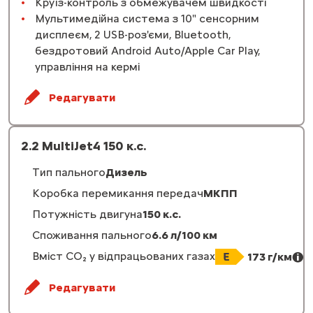
Круїз-контроль з обмежувачем швидкості
Мультимедійна система з 10" сенсорним
дисплеєм, 2 USB-роз'єми, Bluetooth,
бездротовий Android Auto/Apple Car Play,
управління на кермі
Редагувати
2.2 MultiJet4 150 к.с.
Тип пального
Дизель
Коробка перемикання передач
МКПП
Потужність двигуна
150 к.с.
Споживання пального
6.6 л/100 км
Вміст CO₂ у відпрацьованих газах
173 г/км
Редагувати