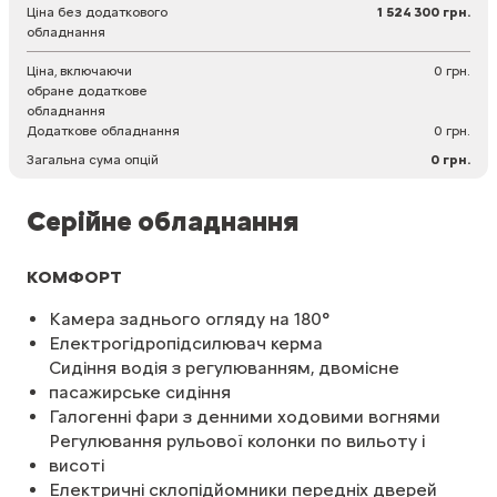
Ціна без додаткового
1 524 300 грн.
обладнання
Ціна, включаючи
0 грн.
обране додаткове
обладнання
Додаткове обладнання
0 грн.
Загальна сума опцій
0 грн.
Серійне обладнання
КОМФОРТ
Камера заднього огляду на 180°
Електрогідропідсилювач керма
Сидіння водія з регулюванням, двомісне
пасажирське сидіння
Галогенні фари з денними ходовими вогнями
Регулювання рульової колонки по вильоту і
висоті
Електричні склопідйомники передніх дверей