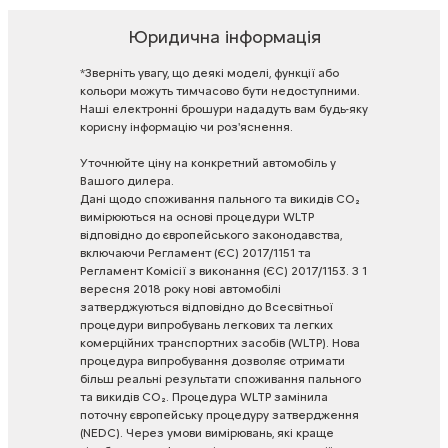
Юридична інформація
*Зверніть
увагу,
що
деякі
моделі,
функції
або
кольори
можуть
тимчасово
бути
недоступними.
Наші
електронні
брошури
нададуть
вам
будь-яку
корисну
інформацію
чи
роз'яснення.
Уточнюйте
ціну
на
конкретний
автомобіль
у
Вашого
дилера.
Дані
щодо
споживання
пального
та
викидів
CO₂
вимірюються
на
основі
процедури
WLTP
відповідно
до
європейського
законодавства,
включаючи
Регламент
(ЄС)
2017/1151
та
Регламент
Комісії
з
виконання
(ЄС)
2017/1153.
З
1
вересня
2018
року
нові
автомобілі
затверджуються
відповідно
до
Всесвітньої
процедури
випробувань
легкових
та
легких
комерційних
транспортних
засобів
(WLTP).
Нова
процедура
випробування
дозволяє
отримати
більш
реальні
результати
споживання
пального
та
викидів
CO₂.
Процедура
WLTP
замінила
поточну
європейську
процедуру
затвердження
(NEDC).
Через
умови
вимірювань,
які
краще