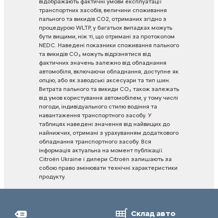
відображають
фактичні
умови
експлуатації
транспортних
засобів,
величини
споживання
пального
та
викидів
CO2,
отриманих
згідно
з
процедурою
WLTP,
у
багатьох
випадках
можуть
бути
вищими,
ніж
ті,
що
отримані
за
протоколом
NEDC.
Наведені
показники
споживання
пального
та
викидів
CO₂
можуть
відрізнятися
від
фактичних
значень
залежно
від
обладнання
автомобіля,
включаючи
обладнання,
доступне
як
опцію,
або
як
заводські
аксесуари
та
тип
шин.
Витрата
пального
та
викиди
CO₂
також
залежать
від
умов
користування
автомобілем,
у
тому
числі
погоди,
індивідуального
стилю
водіння
та
навантаження
транспортного
засобу.
У
таблицях
наведені
значення
від
найвищих
до
найнижчих,
отримані
з
урахуванням
додаткового
обладнання
транспортного
засобу.
Вся
інформація
актуальна
на
момент
публікації.
Citroën
Ukraine
і
дилери
Citroën
залишають
за
собою
право
змінювати
технічні
характеристики
продукту.
Склад авто