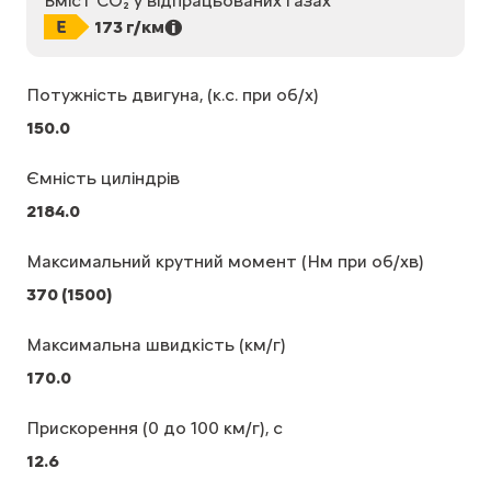
Вміст CO₂ у відпрацьованих газах
173 г/км
Потужність двигуна, (к.с. при об/х)
150.0
Ємність циліндрів
2184.0
Максимальний крутний момент (Нм при об/хв)
370 (1500)
Максимальна швидкість (км/г)
170.0
Прискорення (0 до 100 км/г), с
12.6