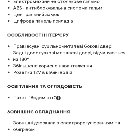
Електромеханічне стоянкове гальмо
ABS - антиблокувальна система гальм
Центральний замок
Цифрова панель приладів
ОСОБЛИВОСТІ ІНТЕР'ЄРУ
Праві зсувні суцільнометалеві бокові двері
Задні двостулкові металеві двері, відчиняються
на 180°
Збільшене корисне навантаження
Розетка 12V в кабіні водія
ОСВІТЛЕННЯ ТА ОГЛЯДОВІСТЬ
Пакет "Видимість"
ЗОВНІШНЄ ОБЛАДНАННЯ
Зовнішні дзеркала з електрорегулюванням та
обігрівом