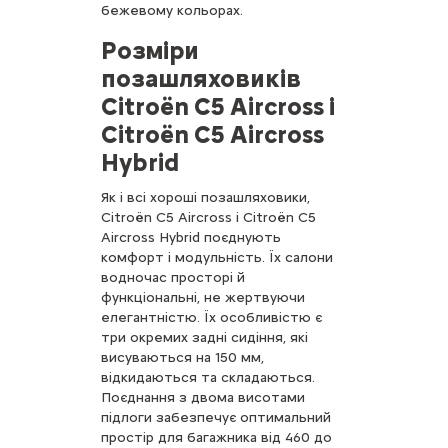
бежевому кольорах.
Розміри
позашляховиків
Citroën C5 Aircross і
Citroën C5 Aircross
Hybrid
Як і всі хороші позашляховики,
Citroën C5 Aircross і Citroën C5
Aircross Hybrid поєднують
комфорт і модульність. Їх салони
водночас просторі й
функціональні, не жертвуючи
елегантністю. Їх особливістю є
три окремих задні сидіння, які
висуваються на 150 мм,
відкидаються та складаються.
Поєднання з двома висотами
підлоги забезпечує оптимальний
простір для багажника від 460 до