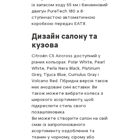
із запасом ходу 55 км і бензиновий
двигун PureTech 180 з 8-
ступінчастою автоматичною
коробкою передач EAT8.
Дизайн салону та
кузова
Citroën C5 Aircross доступний у
різних кольорах: Polar White, Pearl
White, Perla Nera Black, Platinum
Grey, Tijuca Blue, Cumulus Gray і
Volcano Red. Гібридна версія також
має анодовані сині вставки. Ви
також можете вибрати колеса з
широкого асортименту, щоб
підкреслити стиль свого
позашляховика.
Ви можете створити салон на свій
смак із запропонованого
асортименту оздоблення та
тканин у чорному, сірому або