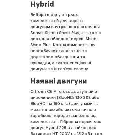
Hybrid
Виберіть одну з трьох
комплектацій для версії з
двигуном внутрішнього згоряння:
Sense, Shine і Shine Plus, а також з
двох для гібридної версії: Shine і
Shine Plus. Кожна комплектація
передбачає стандартне та
додаткове обладнання та
приладдя, а також спеціальні
двигуни та інтер’єри салону.
Наявні двигуни
Citroën C5 Aircross доступний з
дизельними (BlueHDi 130 S&S або
BlueHDi на 180 к. с.) двигунами та
механічною або автоматичною
коробкою передач залежно від
комплектації. Гібридна версія має
двигун Hybrid 225 з літій-іонною
батареєю HT 200V на 13,2 кВт·год