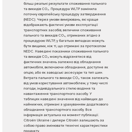
більш
реальні
результати
споживання
пального
та
викидів
CO₂.
Процедура
WLTP
замінила
поточну
європейську
процедуру
затвердження
(NEDC).
Через
умови
вимірювань,
які
краще
відображають
фактичні
умови
експлуатації
транспортних
засобів,
величини
споживання
пального
та
викидів
CO₂,
отриманих
згідно
з
процедурою
WLTP,
у
багатьох
випадках
можуть
бути
вищими,
ніж
ті,
що
отримані
за
протоколом
NEDC.
Наведені
показники
споживання
пального
та
викидів
CO₂
можуть
відрізнятися
від
фактичних
значень
залежно
від
обладнання
автомобіля,
включаючи
обладнання,
доступне
як
опцію,
або
як
заводські
аксесуари
та
тип
шин.
Витрата
пального
та
викиди
CO₂
також
залежать
від
умов
користування
автомобілем,
у
тому
числі
погоди,
індивідуального
стилю
водіння
та
навантаження
транспортного
засобу.
У
таблицях
наведені
значення
від
найвищих
до
найнижчих,
отримані
з
урахуванням
додаткового
обладнання
транспортного
засобу.
Вся
інформація
актуальна
на
момент
публікації.
Citroën
Ukraine
і
дилери
Citroën
залишають
за
собою
право
змінювати
технічні
характеристики
продукту.