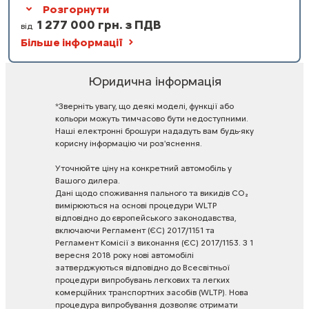
Розгорнути
1 277 000 грн. з ПДВ
від
Більше інформації
Юридична інформація
*Зверніть
увагу,
що
деякі
моделі,
функції
або
кольори
можуть
тимчасово
бути
недоступними.
Наші
електронні
брошури
нададуть
вам
будь-яку
корисну
інформацію
чи
роз'яснення.
Уточнюйте
ціну
на
конкретний
автомобіль
у
Вашого
дилера.
Дані
щодо
споживання
пального
та
викидів
CO₂
вимірюються
на
основі
процедури
WLTP
відповідно
до
європейського
законодавства,
включаючи
Регламент
(ЄС)
2017/1151
та
Регламент
Комісії
з
виконання
(ЄС)
2017/1153.
З
1
вересня
2018
року
нові
автомобілі
затверджуються
відповідно
до
Всесвітньої
процедури
випробувань
легкових
та
легких
комерційних
транспортних
засобів
(WLTP).
Нова
процедура
випробування
дозволяє
отримати