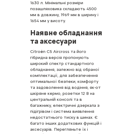
1630 л. Мінімальні розміри
позашляховика складають 4500
мм в довжину, 1969 мм в ширину і
1654 мм у висоту.
Наявне обладнання
та аксесуари
Citroën C5 Aircross та його
гібридна версія пропонують
широкий спектр стандартного
обладнання, залежно від обраної
комплектації, для забезпечення
оптимальної безпеки, комфорту
та задоволення від водіння, як-от
шкіряне кермо, розетки 12 В на
центральній консолі та в
багажнику, електричні дзеркала з
підігрівом і система виявлення
недостатнього тиску в шинах. Є
багато інших додаткових функцій і
аксесуарів. Перегляньте їх і