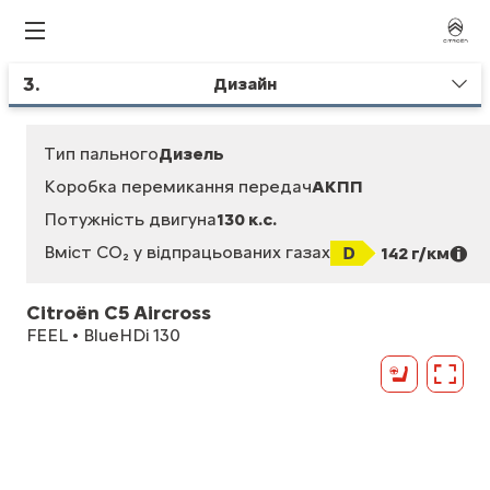
3
.
Дизайн
Тип пального
Дизель
Коробка перемикання передач
АКПП
Потужність двигуна
130 к.с.
Вміст CO₂ у відпрацьованих газах
142 г/км
Citroën C5 Aircross
FEEL • BlueHDi 130