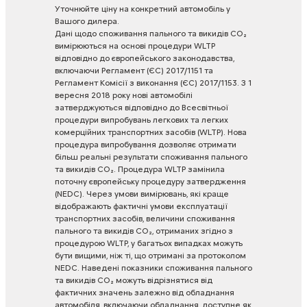
Уточнюйте
ціну
на
конкретний
автомобіль
у
Вашого
дилера.
Дані
щодо
споживання
пального
та
викидів
CO₂
вимірюються
на
основі
процедури
WLTP
відповідно
до
європейського
законодавства,
включаючи
Регламент
(ЄС)
2017/1151
та
Регламент
Комісії
з
виконання
(ЄС)
2017/1153.
З
1
вересня
2018
року
нові
автомобілі
затверджуються
відповідно
до
Всесвітньої
процедури
випробувань
легкових
та
легких
комерційних
транспортних
засобів
(WLTP).
Нова
процедура
випробування
дозволяє
отримати
більш
реальні
результати
споживання
пального
та
викидів
CO₂.
Процедура
WLTP
замінила
поточну
європейську
процедуру
затвердження
(NEDC).
Через
умови
вимірювань,
які
краще
відображають
фактичні
умови
експлуатації
транспортних
засобів,
величини
споживання
пального
та
викидів
CO₂,
отриманих
згідно
з
процедурою
WLTP,
у
багатьох
випадках
можуть
бути
вищими,
ніж
ті,
що
отримані
за
протоколом
NEDC.
Наведені
показники
споживання
пального
та
викидів
CO₂
можуть
відрізнятися
від
фактичних
значень
залежно
від
обладнання
автомобіля,
включаючи
обладнання,
доступне
як