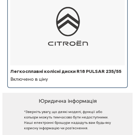
Легкосплавні колісні диски R18 PULSAR 235/55
Включено в ціну
Юридична інформація
*Зверніть
увагу,
що
деякі
моделі,
функції
або
кольори
можуть
тимчасово
бути
недоступними.
Наші
електронні
брошури
нададуть
вам
будь-яку
корисну
інформацію
чи
роз'яснення.