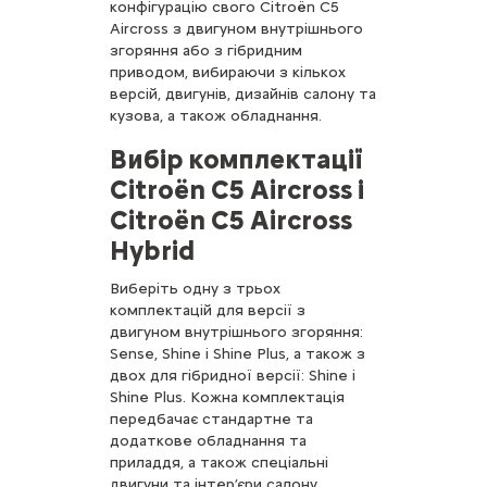
конфігурацію свого Citroën C5
Aircross з двигуном внутрішнього
згоряння або з гібридним
приводом, вибираючи з кількох
версій, двигунів, дизайнів салону та
кузова, а також обладнання.
Вибір комплектації
Citroën C5 Aircross і
Citroën C5 Aircross
Hybrid
Виберіть одну з трьох
комплектацій для версії з
двигуном внутрішнього згоряння:
Sense, Shine і Shine Plus, а також з
двох для гібридної версії: Shine і
Shine Plus. Кожна комплектація
передбачає стандартне та
додаткове обладнання та
приладдя, а також спеціальні
двигуни та інтер’єри салону.