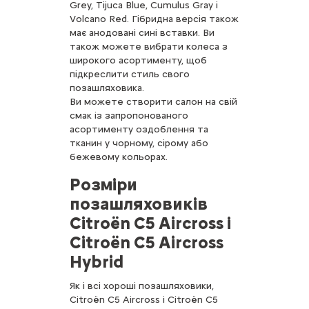
Grey, Tijuca Blue, Cumulus Gray і
Volcano Red. Гібридна версія також
має анодовані сині вставки. Ви
також можете вибрати колеса з
широкого асортименту, щоб
підкреслити стиль свого
позашляховика.
Ви можете створити салон на свій
смак із запропонованого
асортименту оздоблення та
тканин у чорному, сірому або
бежевому кольорах.
Розміри
позашляховиків
Citroën C5 Aircross і
Citroën C5 Aircross
Hybrid
Як і всі хороші позашляховики,
Citroën C5 Aircross і Citroën C5