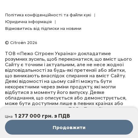
Політика конфіденційності та файли кукі
Юридична інформація
Відмовитись від підписки на новини
Citroën 2026
ТОВ «Пежо Сітроен Україна» докладатиме
розумних зусиль, щоб переконатися, що вміст цього
Сайту є точним і актуальним, але не несе жодної
відповідальності за будь-які претензії або збитки,
що виникають внаслідок спирання на вміст Сайту.
Деякі відомості на цьому сайті можуть бути
некоректними через зміни продукту, які могли
відбутися з моменту його випуску. Деяке
обладнання, що описується або демонструється,
може бути доступним лише в певних країнах або
лише за додаткову плату. ТОВ «Пежо Сітроен
Україна» залишає за собою право змінювати
1 277 000 грн. з ПДВ
Ціна
специфікації продукту в будь-який час. Для
ознайомлення з фактичними специфікаціями
Продовжити
продукту у вашій країні, будь ласка, зверніться до
вашого офіційного дилера Citroёn.