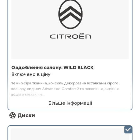
Оздоблення салону: WILD BLACK
Включено в ціну
темно-сіра тканина, консоль декорована вставками сірого
кольору, cидіння Advanced Comfort 2-го покоління, сидіння
водія з механічн...
Більше інформації
Диски