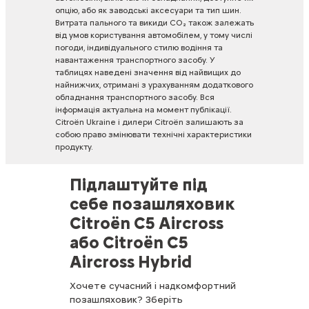
опцію,
або
як
заводські
аксесуари
та
тип
шин.
Витрата
пального
та
викиди
CO₂
також
залежать
від
умов
користування
автомобілем,
у
тому
числі
погоди,
індивідуального
стилю
водіння
та
навантаження
транспортного
засобу.
У
таблицях
наведені
значення
від
найвищих
до
найнижчих,
отримані
з
урахуванням
додаткового
обладнання
транспортного
засобу.
Вся
інформація
актуальна
на
момент
публікації.
Citroën
Ukraine
і
дилери
Citroën
залишають
за
собою
право
змінювати
технічні
характеристики
продукту.
Підлаштуйте під
себе позашляховик
Citroën C5 Aircross
або Citroën C5
Aircross Hybrid
Хочете сучасний і надкомфортний
позашляховик? Зберіть