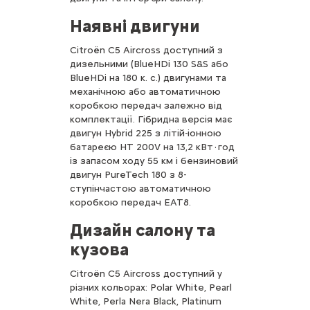
Наявні двигуни
Citroën C5 Aircross доступний з
дизельними (BlueHDi 130 S&S або
BlueHDi на 180 к. с.) двигунами та
механічною або автоматичною
коробкою передач залежно від
комплектації. Гібридна версія має
двигун Hybrid 225 з літій-іонною
батареєю HT 200V на 13,2 кВт·год
із запасом ходу 55 км і бензиновий
двигун PureTech 180 з 8-
ступінчастою автоматичною
коробкою передач EAT8.
Дизайн салону та
кузова
Citroën C5 Aircross доступний у
різних кольорах: Polar White, Pearl
White, Perla Nera Black, Platinum