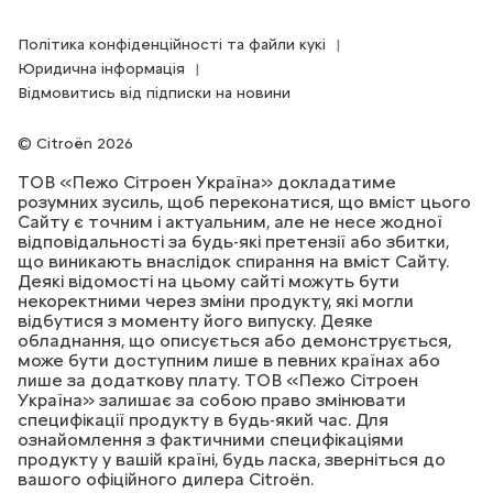
Політика конфіденційності та файли кукі
Юридична інформація
Відмовитись від підписки на новини
Citroën 2026
ТОВ «Пежо Сітроен Україна» докладатиме
розумних зусиль, щоб переконатися, що вміст цього
Сайту є точним і актуальним, але не несе жодної
відповідальності за будь-які претензії або збитки,
що виникають внаслідок спирання на вміст Сайту.
Деякі відомості на цьому сайті можуть бути
некоректними через зміни продукту, які могли
відбутися з моменту його випуску. Деяке
обладнання, що описується або демонструється,
може бути доступним лише в певних країнах або
лише за додаткову плату. ТОВ «Пежо Сітроен
Україна» залишає за собою право змінювати
специфікації продукту в будь-який час. Для
ознайомлення з фактичними специфікаціями
продукту у вашій країні, будь ласка, зверніться до
вашого офіційного дилера Citroёn.