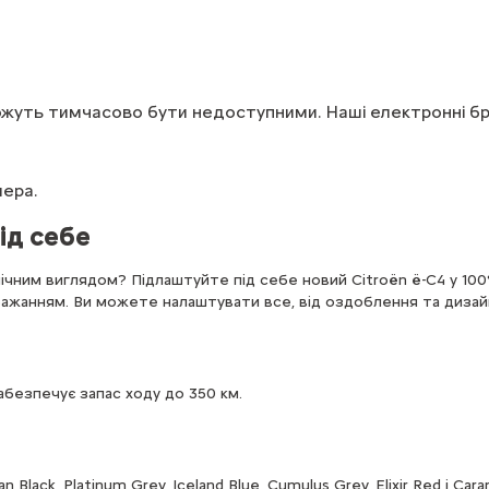
жуть
тимчасово
бути
недоступними.
Наші
електронні
б
ера.
ід себе
чним виглядом? Підлаштуйте під себе новий Citroën ë-C4 у 100
 бажанням. Ви можете налаштувати все, від оздоблення та диза
забезпечує запас ходу до 350 км.
n Black, Platinum Grey, Iceland Blue, Cumulus Grey, Elixir Red і 