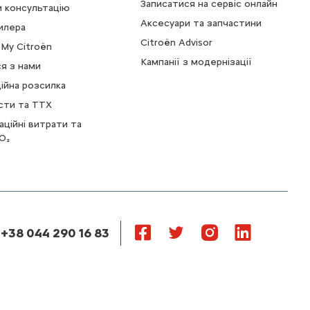
Записатися на сервіс онлайн
 консультацію
Аксесуари та запчастини
илера
Citroën Advisor
My Citroën
Кампанії з модернізації
ся з нами
ійна розсилка
сти та ТТХ
аційні витрати та
O₂
 +38 044 290 16 83