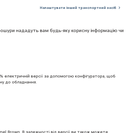
Налаштувати інший транспортний засіб
рошури
нададуть
вам
будь-яку
корисну
інформацію
чи
% електричній версії за допомогою конфігуратора, щоб
йну до обладнання.
Caramel Brown. В залежності від версії ви також можете