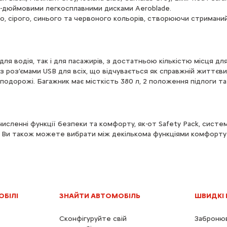
 18-дюймовими легкосплавними дисками Aeroblade.
, сірого, синього та червоного кольорів, створюючи стриманий 
ля водія, так і для пасажирів, з достатньою кількістю місця дл
з роз’ємами USB для всіх, що відчувається як справжній життєви
 подорожі. Багажник має місткість 380 л, 2 положення підлоги та
численні функції безпеки та комфорту, як-от Safety Pack, систе
. Ви також можете вибрати між декількома функціями комфорту та
ОБІЛІ
ЗНАЙТИ АВТОМОБІЛЬ
ШВИДКІ
Сконфігуруйте свій
Забронюв