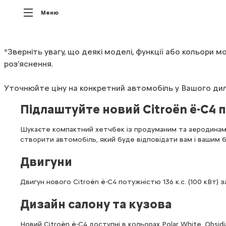
Меню
*Зверніть
увагу,
що
деякі
моделі,
функції
або
кольори
мо
роз'яснення.
Уточнюйте
ціну
на
конкретний
автомобіль
у
Вашого
дил
Підлаштуйте новий Citroën ë-C4 п
Шукаєте компактний хетчбек із продуманим та аеродинамі
створити автомобіль, який буде відповідати вам і вашим
Двигуни
Двигун нового Citroën ë-C4 потужністю 136 к.с. (100 кВт) 
Дизайн салону та кузова
Новий Citroën ë-C4 доступні в кольорах Polar White, Obsidia