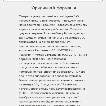
Юридична інформація
*Зверніть
увагу,
що
деякі
моделі,
функції
або
кольори
можуть
тимчасово
бути
недоступними.
Наші
електронні
брошури
нададуть
вам
будь-яку
корисну
інформацію
чи
роз'яснення.
Уточнюйте
ціну
на
конкретний
автомобіль
у
Вашого
дилера.
Дані
щодо
споживання
пального
та
викидів
CO₂
вимірюються
на
основі
процедури
WLTP
відповідно
до
європейського
законодавства,
включаючи
Регламент
(ЄС)
2017/1151
та
Регламент
Комісії
з
виконання
(ЄС)
2017/1153.
З
1
вересня
2018
року
нові
автомобілі
затверджуються
відповідно
до
Всесвітньої
процедури
випробувань
легкових
та
легких
комерційних
транспортних
засобів
(WLTP).
Нова
процедура
випробування
дозволяє
отримати
більш
реальні
результати
споживання
пального
та
викидів
CO₂.
Процедура
WLTP
замінила
поточну
європейську
процедуру
затвердження
(NEDC).
Через
умови
вимірювань,
які
краще
відображають
фактичні
умови
експлуатації
транспортних
засобів,
величини
споживання
пального
та
викидів
CO₂,
отриманих
згідно
з