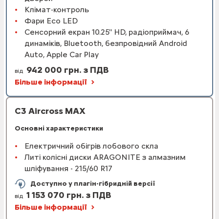
Клімат-контроль
Фари Eco LED
Сенсорний екран 10.25'' HD, радіоприймач, 6
динаміків, Bluetooth, безпровідний Android
Auto, Apple Car Play
942 000 грн. з ПДВ
від
Більше інформації
C3 Aircross MAX
Основні характеристики
Електричний обігрів лобового скла
Литі колісні диски ARAGONITE з алмазним
шліфування - 215/60 R17
Доступно у плагін-гібридній версії
1 153 070 грн. з ПДВ
від
Більше інформації