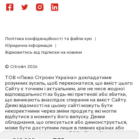
Політика конфіденційності та файли кукі
Юридична інформація
Відмовитись від підписки на новини
Citroën 2026
ТОВ «Пежо Сітроен Україна» докладатиме
розумних зусиль, щоб переконатися, що вміст цього
Сайту є точним і актуальним, але не несе жодної
відповідальності за будь-які претензії або збитки,
що виникають внаслідок спирання на вміст Сайту.
Деякі відомості на цьому сайті можуть бути
некоректними через зміни продукту, які могли
відбутися з моменту його випуску. Деяке
обладнання, що описується або демонструється,
може бути доступним лише в певних країнах або
лише за додаткову плату. ТОВ «Пежо Сітроен
Україна» залишає за собою право змінювати