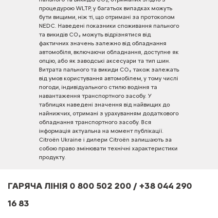
процедурою
WLTP,
у
багатьох
випадках
можуть
бути
вищими,
ніж
ті,
що
отримані
за
протоколом
NEDC.
Наведені
показники
споживання
пального
та
викидів
CO₂
можуть
відрізнятися
від
фактичних
значень
залежно
від
обладнання
автомобіля,
включаючи
обладнання,
доступне
як
опцію,
або
як
заводські
аксесуари
та
тип
шин.
Витрата
пального
та
викиди
CO₂
також
залежать
від
умов
користування
автомобілем,
у
тому
числі
погоди,
індивідуального
стилю
водіння
та
навантаження
транспортного
засобу.
У
таблицях
наведені
значення
від
найвищих
до
найнижчих,
отримані
з
урахуванням
додаткового
обладнання
транспортного
засобу.
Вся
інформація
актуальна
на
момент
публікації.
Citroën
Ukraine
і
дилери
Citroën
залишають
за
собою
право
змінювати
технічні
характеристики
продукту.
ГАРЯЧА ЛІНІЯ 0 800 502 200 / +38 044 290
16 83