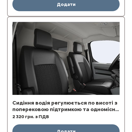
Додати
Сидіння водія регулюється по висоті з
поперековою підтримкою та одномісне
пасажирське сидіння
2 320 грн. з ПДВ
Додати