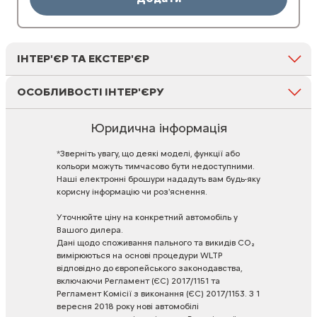
ІНТЕР'ЄР ТА ЕКСТЕР'ЄР
ОСОБЛИВОСТІ ІНТЕР'ЄРУ
Юридична інформація
*Зверніть
увагу,
що
деякі
моделі,
функції
або
кольори
можуть
тимчасово
бути
недоступними.
Наші
електронні
брошури
нададуть
вам
будь-яку
корисну
інформацію
чи
роз'яснення.
Уточнюйте
ціну
на
конкретний
автомобіль
у
Вашого
дилера.
Дані
щодо
споживання
пального
та
викидів
CO₂
вимірюються
на
основі
процедури
WLTP
відповідно
до
європейського
законодавства,
включаючи
Регламент
(ЄС)
2017/1151
та
Регламент
Комісії
з
виконання
(ЄС)
2017/1153.
З
1
вересня
2018
року
нові
автомобілі