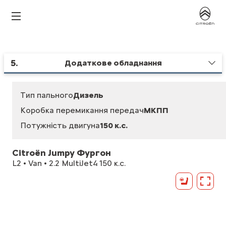
5
.
Додаткове обладнання
Тип пального
Дизель
Коробка перемикання передач
МКПП
Потужність двигуна
150 к.с.
Citroën Jumpy Фургон
L2 • Van • 2.2 MultiJet4 150 к.с.