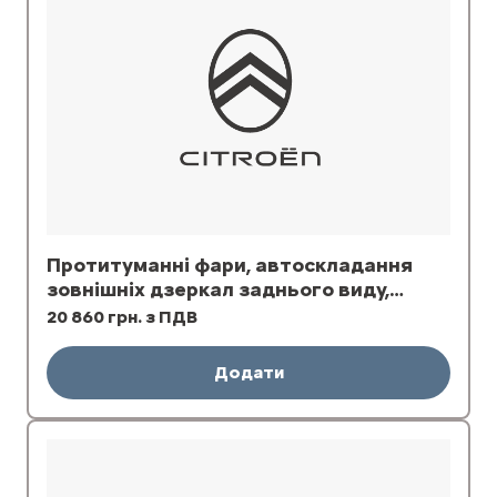
Протитуманні фари, автоскладання
зовнішніх дзеркал заднього виду,
розетка 12В у вантажному відділі
20 860 грн. з ПДВ
Додати