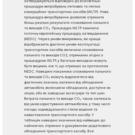
затверджуються
відповідно
до
Всесвітньої
процедури
випробувань
легкових
та
легких
комерційних
транспортних
засобів
(WLTP).
Нова
процедура
випробування
дозволяє
отримати
більш
реальні
результати
споживання
пального
та
викидів
CO₂.
Процедура
WLTP
замінила
поточну
європейську
процедуру
затвердження
(NEDC).
Через
умови
вимірювань,
які
краще
відображають
фактичні
умови
експлуатації
транспортних
засобів,
величини
споживання
пального
та
викидів
CO2,
отриманих
згідно
з
процедурою
WLTP,
у
багатьох
випадках
можуть
бути
вищими,
ніж
ті,
що
отримані
за
протоколом
NEDC.
Наведені
показники
споживання
пального
та
викидів
CO₂
можуть
відрізнятися
від
фактичних
значень
залежно
від
обладнання
автомобіля,
включаючи
обладнання,
доступне
як
опцію,
або
як
заводські
аксесуари
та
тип
шин.
Витрата
пального
та
викиди
CO₂
також
залежать
від
умов
користування
автомобілем,
у
тому
числі
погоди,
індивідуального
стилю
водіння
та
навантаження
транспортного
засобу.
У
таблицях
наведені
значення
від
найвищих
до
найнижчих,
отримані
з
урахуванням
додаткового
обладнання
транспортного
засобу.
Вся