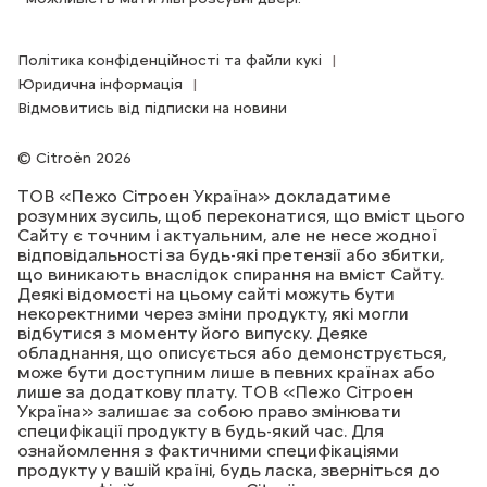
Політика конфіденційності та файли кукі
Юридична інформація
Відмовитись від підписки на новини
Citroën 2026
ТОВ «Пежо Сітроен Україна» докладатиме
розумних зусиль, щоб переконатися, що вміст цього
Сайту є точним і актуальним, але не несе жодної
відповідальності за будь-які претензії або збитки,
що виникають внаслідок спирання на вміст Сайту.
Деякі відомості на цьому сайті можуть бути
некоректними через зміни продукту, які могли
відбутися з моменту його випуску. Деяке
обладнання, що описується або демонструється,
може бути доступним лише в певних країнах або
лише за додаткову плату. ТОВ «Пежо Сітроен
Україна» залишає за собою право змінювати
специфікації продукту в будь-який час. Для
ознайомлення з фактичними специфікаціями
продукту у вашій країні, будь ласка, зверніться до