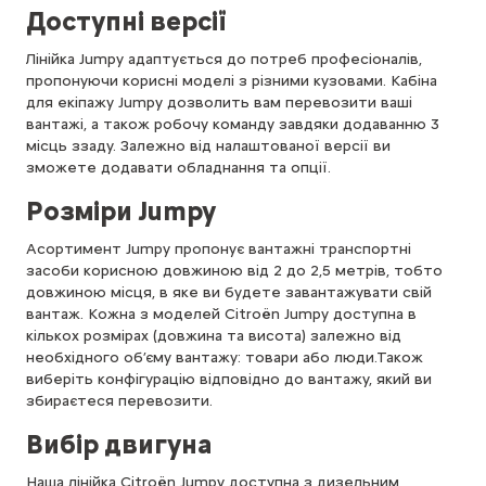
Доступні версії
Лінійка Jumpy адаптується до потреб професіоналів,
пропонуючи корисні моделі з різними кузовами. Кабіна
для екіпажу Jumpy дозволить вам перевозити ваші
вантажі, а також робочу команду завдяки додаванню 3
місць ззаду. Залежно від налаштованої версії ви
зможете додавати обладнання та опції.
Розміри Jumpy
Асортимент Jumpy пропонує вантажні транспортні
засоби корисною довжиною від 2 до 2,5 метрів, тобто
довжиною місця, в яке ви будете завантажувати свій
вантаж. Кожна з моделей Citroën Jumpy доступна в
кількох розмірах (довжина та висота) залежно від
необхідного об’єму вантажу: товари або люди.Також
виберіть конфігурацію відповідно до вантажу, який ви
збираєтеся перевозити.
Вибір двигуна
Наша лінійка Citroën Jumpy доступна з дизельним