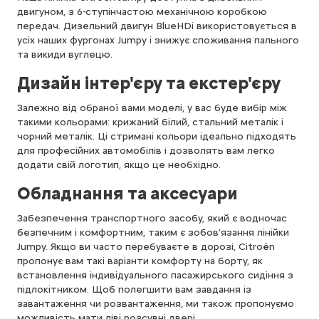
двигуном, з 6-ступінчастою механічною коробкою
передач. Дизельний двигун BlueHDi використовується в
усіх наших фургонах Jumpy і знижує споживання пального
та викиди вуглецю.
Дизайн інтер'єру та екстер'єру
Залежно від обраної вами моделі, у вас буде вибір між
такими кольорами: крижаний білий, стальний металік і
чорний металік. Ці стримані кольори ідеально підходять
для професійних автомобілів і дозволять вам легко
додати свій логотип, якщо це необхідно.
Обладнання та аксесуари
Забезпечення транспортного засобу, який є водночас
безпечним і комфортним, таким є зобов’язання лінійки
Jumpy. Якщо ви часто перебуваєте в дорозі, Citroën
пропонує вам такі варіанти комфорту на борту, як
встановлення індивідуального пасажирського сидіння з
підлокітником. Щоб полегшити вам завдання із
завантаження чи розвантаження, ми також пропонуємо
можливість мати ліві розсувні двері.