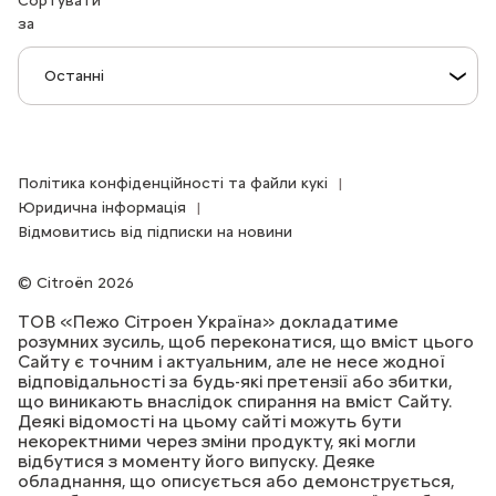
Сортувати
за
Політика конфіденційності та файли кукі
Юридична інформація
Відмовитись від підписки на новини
Citroën 2026
ТОВ «Пежо Сітроен Україна» докладатиме
розумних зусиль, щоб переконатися, що вміст цього
Сайту є точним і актуальним, але не несе жодної
відповідальності за будь-які претензії або збитки,
що виникають внаслідок спирання на вміст Сайту.
Деякі відомості на цьому сайті можуть бути
некоректними через зміни продукту, які могли
відбутися з моменту його випуску. Деяке
обладнання, що описується або демонструється,