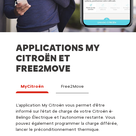
APPLICATIONS MY
CITROËN ET
FREE2MOVE
MyCitroën
Free2Move
L'application My Citroën vous permet d'être
Vous bé
informé sur l'état de charge de votre Citroën ë-
Car sur
Belingo Électrique et l'autonomie restante. Vous
à plus 
pouvez également programmer la charge différée,
de cell
lancer le préconditionnement thermique.
itinérair