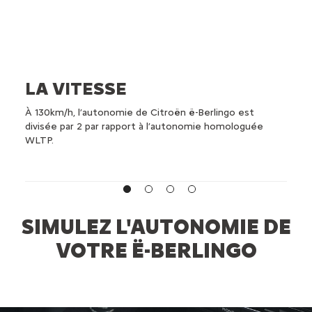
E
LA VITESSE
LA
À 130km/h, l’autonomie de Citroën ë-Berlingo est
Les c
divisée par 2 par rapport à l’autonomie homologuée
(chau
WLTP.
l’aut
SIMULEZ L'AUTONOMIE DE
VOTRE Ë-BERLINGO