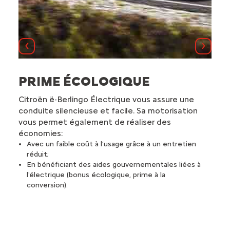
Назад
Далі
0
PRIME ÉCOLOGIQUE
CL
Citroën ë-Berlingo Électrique vous assure une
Citr
conduite silencieuse et facile. Sa motorisation
sens
vous permet également de réaliser des
Zé
rge
vi
économies:
Un
Avec un faible coût à l’usage grâce à un entretien
se
réduit;
De
En bénéficiant des aides gouvernementales liées à
fac
l'électrique (bonus écologique, prime à la
conversion).