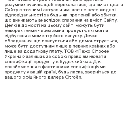
розумних зусиль, щоб переконатися, що вміст цього
Сайту є точним і актуальним, але не несе жодної
відповідальності за будь-які претензії або збитки,
що виникають внаслідок спирання на вміст Сайту.
Деякі відомості на цьому сайті можуть бути
некоректними через зміни продукту, які могли
відбутися з моменту його випуску. Деяке
обладнання, що описується або демонструється,
може бути доступним лише в певних країнах або
лише за додаткову плату. ТОВ «Пежо Сітроен
Україна» залишає за собою право змінювати
специфікації продукту в будь-який час. Для
ознайомлення з фактичними специфікаціями
продукту у вашій країні, будь ласка, зверніться до
вашого офіційного дилера Citroёn.