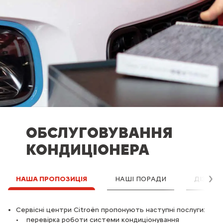
ОБСЛУГОВУВАННЯ
КОНДИЦІОНЕРА
НАША ПРОПОЗИЦІЯ
НАШІ ПОРАДИ
ДІЗНАТ
Да
НАШІ ПОРАДИ
ЩЕ ОДНА РЕКОМЕНДАЦІЯ:
Сервісні центри Citroën пропонують наступні послуги:
• перевірка роботи системи кондиціонування