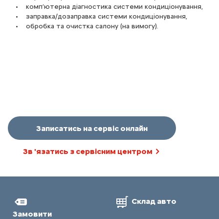
Для усунення мікробів та неприємних запахів
Незалежно від температури, не забувайте запускати
• комп’ютерна діагностика системи кондиціонування,
рекомендується використовувати дезінфікуючий засіб для
кондиціонер принаймні на 10 хвилин кожні два тижні. Це
• заправка/дозаправка системи кондиціонування,
салону.
продовжить його термін служби.
• обробка та очистка салону (на вимогу).
Робіть перевірку стану кондиціонера та щороку
ОЗНАКИ ПОГІРШЕННЯ РОБОТИ:
змінюйте фільтр салону.
• Якщо ваші вікна запотівають, перевірте фільтр салону.
• Якщо охолодження нерегулярне або занадто повільне,
проведіть діагностику роботи кондиціонера.
• Можливий невеликий витік газу, який може призвести
до несправності в тепловому контурі.
• Якщо система працює шумно, це може свідчити про
несправність компресора, тому перевірте його ремінь.
Записатись на сервіс онлайн
• Нарешті, якщо холодне повітря не розподіляється
належним чином, перевірте повітродувку; вона може бути
несправна.
Зв 'язатись з сервісним центром
Склад авто
Замовити