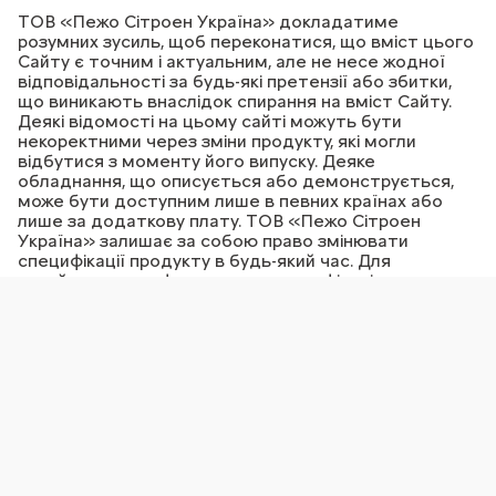
ТОВ «Пежо Сітроен Україна» докладатиме
розумних зусиль, щоб переконатися, що вміст цього
Сайту є точним і актуальним, але не несе жодної
відповідальності за будь-які претензії або збитки,
що виникають внаслідок спирання на вміст Сайту.
Деякі відомості на цьому сайті можуть бути
некоректними через зміни продукту, які могли
відбутися з моменту його випуску. Деяке
обладнання, що описується або демонструється,
може бути доступним лише в певних країнах або
лише за додаткову плату. ТОВ «Пежо Сітроен
Україна» залишає за собою право змінювати
специфікації продукту в будь-який час. Для
ознайомлення з фактичними специфікаціями
продукту у вашій країні, будь ласка, зверніться до
вашого офіційного дилера Citroёn.
ГАРЯЧА ЛІНІЯ 0 800 502 200 / +38 044 290
16 83