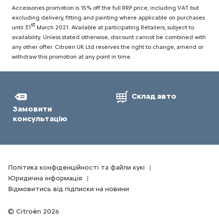
Accessories promotion is 15% off the full RRP price, including VAT but
excluding delivery, fitting and painting where applicable on purchases
st
until 31
March 2021. Available at participating Retailers, subject to
availability. Unless stated otherwise, discount cannot be combined with
any other offer. Citroën UK Ltd reserves the right to change, amend or
withdraw this promotion at any point in time.
Склад авто
Замовити
консультацію
Політика конфіденційності та файли кукі
Юридична інформація
Відмовитись від підписки на новини
Citroën 2026