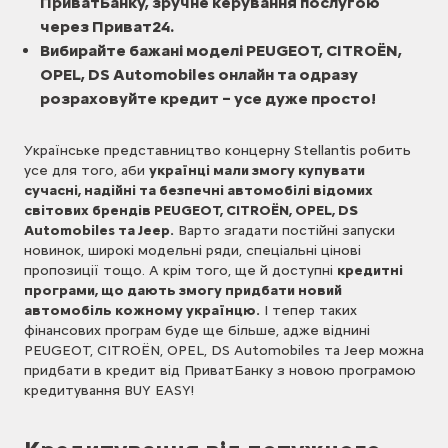
ПриватБанку, зручне керування послугою
через Приват24.
Вибирайте бажані моделі PEUGEOT, CITROËN,
OPEL, DS Automobiles онлайн та одразу
розраховуйте кредит – усе дуже просто!
Українське представництво концерну Stellantis робить
усе для того, аби
українці мали змогу купувати
сучасні, надійні та безпечні автомобілі відомих
світових брендів PEUGEOT, CITROËN, OPEL, DS
Automobiles та Jeep.
Варто згадати постійні запуски
новинок, широкі модельні ряди, спеціальні цінові
пропозиції тощо. А крім того, ще й доступні
кредитні
програми, що дають змогу придбати новий
автомобіль кожному українцю.
І тепер таких
фінансових програм буде ще більше, адже віднині
PEUGEOT, CITROËN, OPEL, DS Automobiles та Jeep можна
придбати в кредит від ПриватБанку з новою програмою
кредитування BUY EASY!