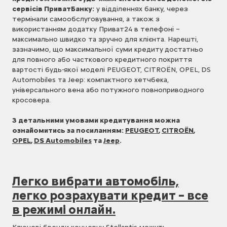
сервісів ПриватБанку:
у відділеннях банку, через
термінали самообслуговування, а також з
використанням додатку Приват24 в телефоні –
максимально швидко та зручно для клієнта. Нарешті,
зазначимо, що максимальної суми кредиту
достатньо
для повного або часткового кредитного покриття
вартості будь-якої моделі PEUGEOT, CITROËN, OPEL,
DS
Automobiles та Jeep: компактного хетчбека,
універсального вена або потужного повноприводного
кросовера.
З детальними умовами кредитування можна
ознайомитись за посиланням:
PEUGEOT
,
CITROЁN
,
OPEL
,
DS Automobiles
та
Jeep
.
Легко вибрати автомобіль,
легко розрахувати кредит – все
в режимі онлайн.