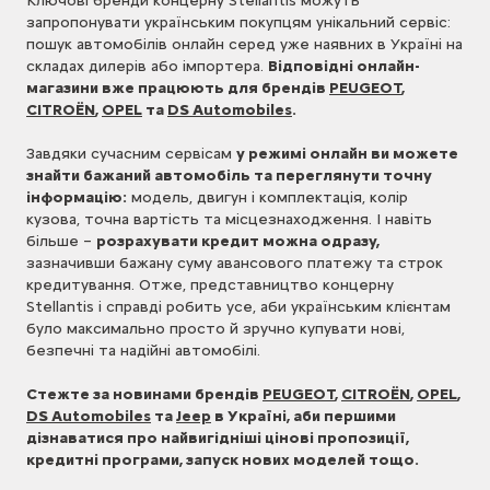
Ключові бренди концерну Stellantis можуть
запропонувати українським покупцям унікальний сервіс:
пошук автомобілів онлайн серед уже наявних в Україні на
складах дилерів або імпортера.
Відповідні онлайн-
магазини вже працюють для брендів
PEUGEOT
,
CITROËN
,
OPEL
та
DS Automobiles
.
Завдяки сучасним сервісам
у режимі онлайн ви можете
знайти бажаний автомобіль та переглянути точну
інформацію:
модель, двигун і комплектація, колір
кузова, точна вартість та місцезнаходження. І навіть
більше –
розрахувати кредит можна одразу,
зазначивши бажану суму авансового платежу та строк
кредитування. Отже, представництво концерну
Stellantis і справді робить усе, аби українським клієнтам
було максимально просто й зручно купувати нові,
безпечні та надійні автомобілі.
Стежте за новинами брендів
PEUGEOT
,
CITROËN
,
OPEL
,
DS Automobiles
та
Jeep
в Україні, аби першими
дізнаватися про найвигідніші цінові пропозиції,
кредитні програми, запуск нових моделей тощо.