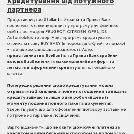
Кредитування від потужного
партнера
Представництво Stellantis Україна та ПриватБанк
пропонують спільну кредитну програму для фізичних
осіб на всі моделі PEUGEOT, CITROEN, OPEL, DS
Automobiles та Jeep. Нова програма кредитування
отримала назву BUY EASY (в перекладі «Купуйте легко»)
– і це цілком відповідає реальності. Адже
представництво Stellantis та ПриватБанк зробили
все, щоб забезпечити максимальний комфорт та
легкість в оформленні кредиту
для потенційного
клієнта.
Попереднє рішення щодо кредитування можна
отримати за 2 хвилини, а повне погодження та видача
кредиту займають лише один робочий день (з
моменту подання повного пакета документів).
Зверніть увагу, що для оформлення договору застави не
потрібне нотаріальне посвідчення.
Варто відзначити, що
вносити щомісячні платежі за
кредитом можна будь-яким способом за допомогою