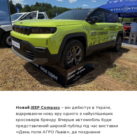
Новий
JEEP Compass
– він дебютує в Україні,
відкриваючи нову еру одного з найуспішніших
кросоверів бренду. Вперше автомобіль буде
представлений широкій публіці під час виставки
«День поля АГРО Львів», де поєднання