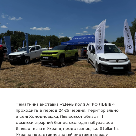
Тематична виставка «
День поля АГРО ЛЬВІВ
»
проходить в період 24-25 червня, територіально
в селі Холодновідка, Львівської області. І
оскільки аграрний бізнес сьогодні набуває все
більшої ваги в Україні, представництво Stellantis
Україна представляє на цій виставці одразу