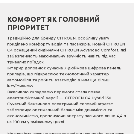
КОМФОРТ ЯК ГОЛОВНИЙ
ПРІОРИТЕТ
Традиційно для бренду CITROËN, особливу увагу
приділено комфорту водія та пасажирів. Новий CITROËN
C4 оснащений сидіннями CITROËN Advanced Comfort, які
забезпечують максимальну зручність навіть під час
тривалих поїздок.
Інтер’єр доповнює сучасна 7-дюймова цифрова панель
приладів, що підкреслює технологічний характер
автомобіля та робить взаємодію з ним ще більш
інтуїтивною.
Важливою складовою перемоги стала поява
електрифікованої версії — CITROËN C4 Hybrid 136.
Сучасний бензиново-електричний силовий агрегат
забезпечує оптимальний баланс між динамікою та
економічністю, пропонуючи витрату пального лише 4,4 л
на 100 км у змішаному циклі.
Можливість руху на електротязі під час повільного руху