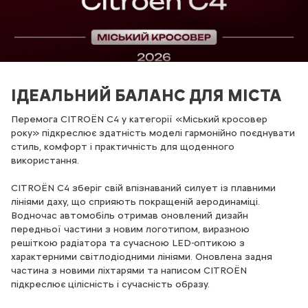
ІДЕАЛЬНИЙ БАЛАНС ДЛЯ МІСТА
Перемога CITROËN C4 у категорії «Міський кросовер
року» підкреслює здатність моделі гармонійно поєднувати
стиль, комфорт і практичність для щоденного
використання.
CITROËN C4 зберіг свій впізнаваний силует із плавними
лініями даху, що сприяють покращеній аеродинаміці.
Водночас автомобіль отримав оновлений дизайн
передньої частини з новим логотипом, виразною
решіткою радіатора та сучасною LED-оптикою з
характерними світлодіодними лініями. Оновлена задня
частина з новими ліхтарями та написом CITROËN
підкреслює цілісність і сучасність образу.