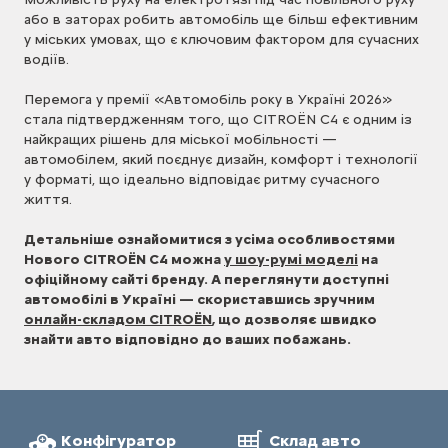
або в заторах робить автомобіль ще більш ефективним
у міських умовах, що є ключовим фактором для сучасних
водіїв.
Перемога у премії «Автомобіль року в Україні 2026»
стала підтвердженням того, що CITROËN C4 є одним із
найкращих рішень для міської мобільності —
автомобілем, який поєднує дизайн, комфорт і технології
у форматі, що ідеально відповідає ритму сучасного
життя.
Детальніше ознайомитися з усіма особливостями
Нового CITROËN C4 можна
у шоу-румі моделі
на
офіційному сайті бренду. А переглянути доступні
автомобілі в Україні — скориставшись зручним
онлайн-складом CITROËN
, що дозволяє швидко
знайти авто відповідно до ваших побажань.
Конфігуратор
Склад авто