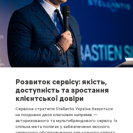
Розвиток сервісу: якість,
доступність та зростання
клієнтської довіри
Сервісна стратегія Stellantis Україна базується
на поєднанні двох ключових напрямів —
авторизованого та мультибрендового сервісу. Їх
спільна мета полягає у забезпеченні якісного
сервісного обслуговування для кожного клієнта