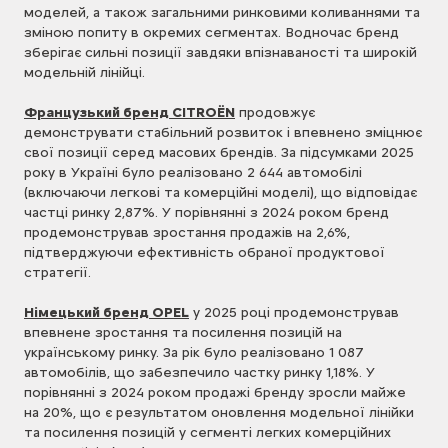
моделей, а також загальними ринковими коливаннями та
зміною попиту в окремих сегментах. Водночас бренд
зберігає сильні позиції завдяки впізнаваності та широкій
модельній лінійці.
Французький бренд CITROËN
продовжує
демонструвати стабільний розвиток і впевнено зміцнює
свої позиції серед масових брендів. За підсумками 2025
року в Україні було реалізовано 2 644 автомобілі
(включаючи легкові та комерційні моделі), що відповідає
частці ринку 2,87%. У порівнянні з 2024 роком бренд
продемонстрував зростання продажів на 2,6%,
підтверджуючи ефективність обраної продуктової
стратегії.
Німецький бренд OPEL
у 2025 році продемонстрував
впевнене зростання та посилення позицій на
українському ринку. За рік було реалізовано 1 087
автомобілів, що забезпечило частку ринку 1,18%. У
порівнянні з 2024 роком продажі бренду зросли майже
на 20%, що є результатом оновлення модельної лінійки
та посилення позицій у сегменті легких комерційних