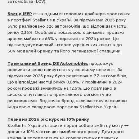
автомобілів (LCV).
Бренд JEEP
став одним із головних драйверів зростання
в портфелі Stellantis в Україні. За підсумками 2025 року
було реалізовано 328 автомобілів, що відповідає частці
ринку 0,36%. Особливо показовою є динаміка: продажі
зросли майже на 65% у порівнянні з 2024 роком. Це
підтверджує високий інтерес українських клієнтів до
SUV-моделей бренду та його легендарної спадщини.
Преміальний бренд DS Automobiles
продовжує
розвивати свою присутність у нішевому сегменті. За
підсумками 2025 року було реалізовано 77 автомобілів,
що відповідає частці ринку 0,08%. У порівнянні з 2024
роком продажі знизились на 12,5%, що пов’язано з
високою чутливістю преміального сегменту до
ринкових змін. Водночас бренд залишається важливою
іміджевою складовою портфеля Stellantis в Україні.
Плани на 2026 рік: курс на 10% ринку
Stellantis Україна ставить перед собою амбітну мету —
досягти 10% частки автомобільного ринку. Для цього
компанія зосередиться на комплексному розвитку