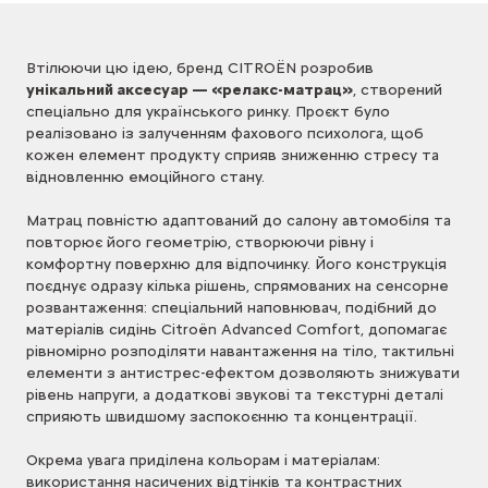
Втілюючи цю ідею, бренд CITROËN розробив
унікальний аксесуар — «релакс-матрац»
, створений
спеціально для українського ринку. Проєкт було
реалізовано із залученням фахового психолога, щоб
кожен елемент продукту сприяв зниженню стресу та
відновленню емоційного стану.
Матрац повністю адаптований до салону автомобіля та
повторює його геометрію, створюючи рівну і
комфортну поверхню для відпочинку. Його конструкція
поєднує одразу кілька рішень, спрямованих на сенсорне
розвантаження: спеціальний наповнювач, подібний до
матеріалів сидінь Citroën Advanced Comfort, допомагає
рівномірно розподіляти навантаження на тіло, тактильні
елементи з антистрес-ефектом дозволяють знижувати
рівень напруги, а додаткові звукові та текстурні деталі
сприяють швидшому заспокоєнню та концентрації.
Окрема увага приділена кольорам і матеріалам:
використання насичених відтінків та контрастних