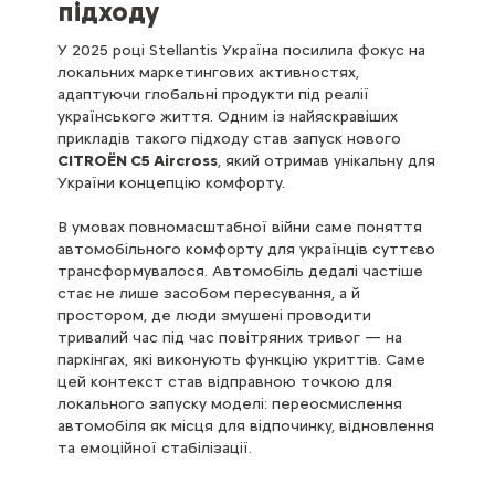
підходу
У 2025 році Stellantis Україна посилила фокус на
локальних маркетингових активностях,
адаптуючи глобальні продукти під реалії
українського життя. Одним із найяскравіших
прикладів такого підходу став запуск нового
CITROËN C5 Aircross
, який отримав унікальну для
України концепцію комфорту.
В умовах повномасштабної війни саме поняття
автомобільного комфорту для українців суттєво
трансформувалося. Автомобіль дедалі частіше
стає не лише засобом пересування, а й
простором, де люди змушені проводити
тривалий час під час повітряних тривог — на
паркінгах, які виконують функцію укриттів. Саме
цей контекст став відправною точкою для
локального запуску моделі: переосмислення
автомобіля як місця для відпочинку, відновлення
та емоційної стабілізації.