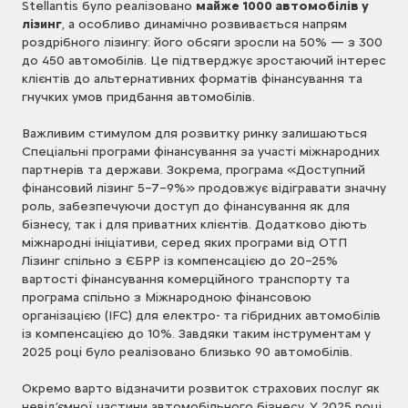
Stellantis було реалізовано
майже 1000 автомобілів у
лізинг
, а особливо динамічно розвивається напрям
роздрібного лізингу: його обсяги зросли на 50% — з 300
до 450 автомобілів. Це підтверджує зростаючий інтерес
клієнтів до альтернативних форматів фінансування та
гнучких умов придбання автомобілів.
Важливим стимулом для розвитку ринку залишаються
Спеціальні програми фінансування за участі міжнародних
партнерів та держави. Зокрема, програма «Доступний
фінансовий лізинг 5–7–9%» продовжує відігравати значну
роль, забезпечуючи доступ до фінансування як для
бізнесу, так і для приватних клієнтів. Додатково діють
міжнародні ініціативи, серед яких програми від ОТП
Лізинг спільно з ЄБРР із компенсацією до 20–25%
вартості фінансування комерційного транспорту та
програма спільно з Міжнародною фінансовою
організацією (IFС) для електро- та гібридних автомобілів
із компенсацією до 10%. Завдяки таким інструментам у
2025 році було реалізовано близько 90 автомобілів.
Окремо варто відзначити розвиток страхових послуг як
невід’ємної частини автомобільного бізнесу. У 2025 році