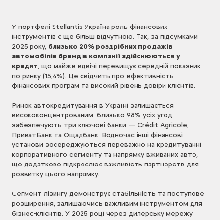
У портфелі Stellantis Україна роль фінансових
інструментів є ще більш відчутною. Так, за підсумками
2025 року,
близько 20% роздрібних продажів
автомобілів брендів компанії здійснюються у
кредит
, що майже вдвічі перевищує середній показник
по ринку (15,4%). Це свідчить про ефективність
фінансових програм та високий рівень довіри клієнтів.
Ринок автокредитування в Україні залишається
висококонцентрованим: близько 98% усіх угод
забезпечують три ключові банки — Crédit Agricole,
ПриватБанк та Ощадбанк. Водночас інші фінансові
установи зосереджуються переважно на кредитуванні
корпоративного сегменту та напрямку вживаних авто,
що додатково підкреслює важливість партнерств для
розвитку цього напрямку.
Сегмент лізингу демонструє стабільність та поступове
розширення, залишаючись важливим інструментом для
бізнес-клієнтів. У 2025 році через дилерську мережу