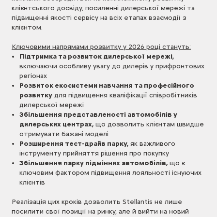
клієнтського досвіду, посиленні дилерської мережі та
підвищенні якості сервісу на всіх етапах взаємодії з
клієнтом.
Ключовими напрямами розвитку у 2026 році стануть:
Підтримка та розвиток дилерської мережі,
включаючи особливу увагу до дилерів у прифронтових
регіонах
Розвиток екосистеми навчання та професійного
розвитку
для підвищення кваліфікації співробітників
дилерської мережі
Збільшення представленості автомобілів у
дилерських центрах,
що дозволить клієнтам швидше
отримувати бажані моделі
Розширення тест-драйв парку,
як важливого
інструменту прийняття рішення про покупку
Збільшення парку підмінних автомобілів,
що є
ключовим фактором підвищення лояльності існуючих
клієнтів
Реалізація цих кроків дозволить Stellantis не лише
посилити свої позиції на ринку, але й вийти на новий