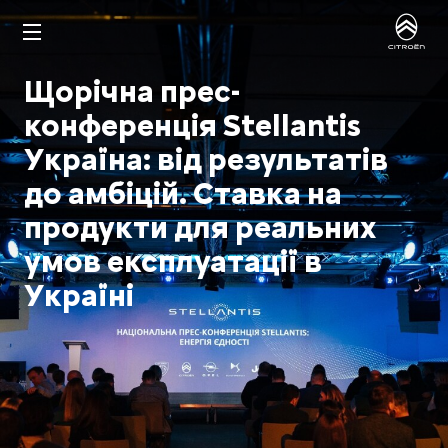
Щорічна прес-
конференція Stellantis
Україна:
від результатів
до амбіцій.
Ставка на
продукти для реальних
умов експлуатації в
Україні