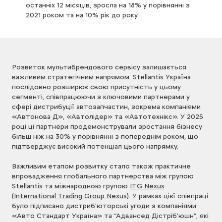
останніх 12 місяців, зросла на 18% у порівнянні з
2021 роком та на 10% рік до року.
Розвиток мультибрендового сервісу залишається
важливим стратегічним напрямом. Stellantis Україна
послідовно розширює свою присутність у цьому
сегменті, співпрацюючи з ключовими партнерами у
сфері дистрибуції автозапчастин, зокрема компаніями
«Автонова Д», «Автолідер» та «Автотехнікс». У 2025
році ці партнери продемонстрували зростання бізнесу
більш ніж на 30% у порівнянні з попереднім роком, що
підтверджує високий потенціал цього напрямку.
Важливим етапом розвитку стало також практичне
впровадження глобального партнерства між групою
Stellantis та міжнародною групою
ITG Nexus
(International Trading Group Nexus)
. У рамках цієї співпраці
було підписано дистриб’юторські угоди з компаніями
«Авто Стандарт Україна» та “Адвансед Дістріб’юшн”, які