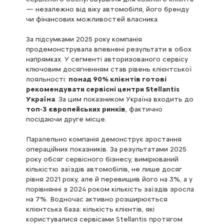
— незалежно від віку автомобіля, його бренду
чи фінансових можливостей власника.
За підсумками 2025 року компанія
продемонструвала впевнені результати в обох
напрямках. У сегменті авторизованого сервісу
ключовим досягненням став рівень клієнтської
лояльності:
понад 90% клієнтів готові
рекомендувати сервісні центри Stellantis
Україна
. За цим показником Україна входить до
топ-3 європейських ринків
, фактично
посідаючи друге місце.
Паралельно компанія демонструє зростання
операційних показників. За результатами 2025
року обсяг сервісного бізнесу, вимірюваний
кількістю заїздів автомобілів, не лише досяг
рівня 2021 року, але й перевищив його на 3%, а у
порівнянні з 2024 роком кількість заїздів зросла
на 7%. Водночас активно розширюється
клієнтська база: кількість клієнтів, які
користувалися сервісами Stellantis протягом