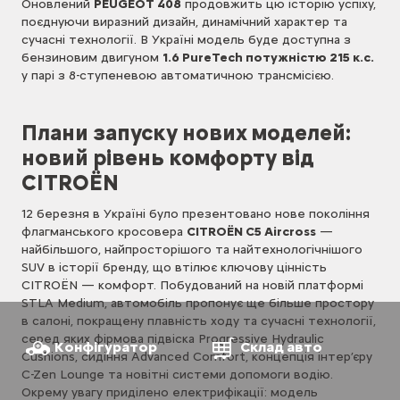
Оновлений
PEUGEOT 408
продовжить цю історію успіху,
поєднуючи виразний дизайн, динамічний характер та
сучасні технології. В Україні модель буде доступна з
бензиновим двигуном
1.6 PureTech потужністю 215 к.с.
у парі з 8-ступеневою автоматичною трансмісією.
Плани запуску нових моделей:
новий рівень комфорту від
CITROËN
12 березня в Україні було презентовано нове покоління
флагманського кросовера
CITROËN C5 Aircross
—
найбільшого, найпросторішого та найтехнологічнішого
SUV в історії бренду, що втілює ключову цінність
CITROËN — комфорт. Побудований на новій платформі
STLA Medium, автомобіль пропонує ще більше простору
в салоні, покращену плавність ходу та сучасні технології,
серед яких фірмова підвіска Progressive Hydraulic
Конфігуратор
Склад авто
Cushions, сидіння Advanced Comfort, концепція інтер’єру
C-Zen Lounge та новітні системи допомоги водію.
Окрему увагу приділено електрифікації: модель