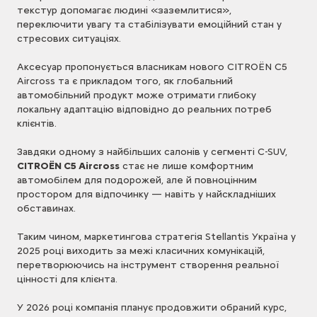
текстур допомагає людині «заземлитися»,
переключити увагу та стабілізувати емоційний стан у
стресових ситуаціях.
Аксесуар пропонується власникам нового CITROËN C5
Aircross та є прикладом того, як глобальний
автомобільний продукт може отримати глибоку
локальну адаптацію відповідно до реальних потреб
клієнтів.
Завдяки одному з найбільших салонів у сегменті C-SUV,
CITROËN C5 Aircross
стає не лише комфортним
автомобілем для подорожей, але й повноцінним
простором для відпочинку — навіть у найскладніших
обставинах.
Таким чином, маркетингова стратегія Stellantis Україна у
2025 році виходить за межі класичних комунікацій,
перетворюючись на інструмент створення реальної
цінності для клієнта.
У 2026 році компанія планує продовжити обраний курс,