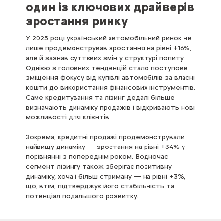
один із ключових драйверів
зростання ринку
У 2025 році український автомобільний ринок не
лише продемонстрував зростання на рівні +16%,
але й зазнав суттєвих змін у структурі попиту.
Однією з головних тенденцій стало поступове
зміщення фокусу від купівлі автомобілів за власні
кошти до використання фінансових інструментів.
Саме кредитування та лізинг дедалі більше
визначають динаміку продажів і відкривають нові
можливості для клієнтів.
Зокрема, кредитні продажі продемонстрували
найвищу динаміку — зростання на рівні +34% у
порівнянні з попереднім роком. Водночас
сегмент лізингу також зберігає позитивну
динаміку, хоча і більш стриману — на рівні +3%,
що, втім, підтверджує його стабільність та
потенціал подальшого розвитку.