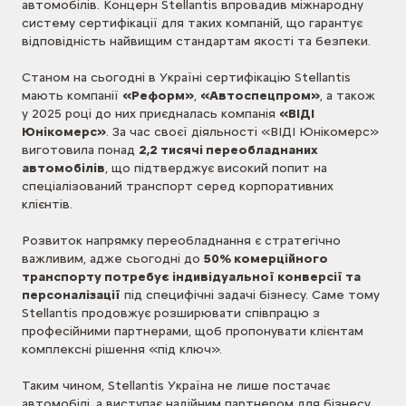
автомобілів. Концерн Stellantis впровадив міжнародну
систему сертифікації для таких компаній, що гарантує
відповідність найвищим стандартам якості та безпеки.
Станом на сьогодні в Україні сертифікацію Stellantis
мають компанії
«Реформ»
,
«Автоспецпром»
, а також
у 2025 році до них приєдналась компанія
«ВІДІ
Юнікомерс»
. За час своєї діяльності «ВІДІ Юнікомерс»
виготовила понад
2,2 тисячі переобладнаних
автомобілів
, що підтверджує високий попит на
спеціалізований транспорт серед корпоративних
клієнтів.
Розвиток напрямку переобладнання є стратегічно
важливим, адже сьогодні до
50% комерційного
транспорту потребує індивідуальної конверсії та
персоналізації
під специфічні задачі бізнесу. Саме тому
Stellantis продовжує розширювати співпрацю з
професійними партнерами, щоб пропонувати клієнтам
комплексні рішення «під ключ».
Таким чином, Stellantis Україна не лише постачає
автомобілі, а виступає надійним партнером для бізнесу,