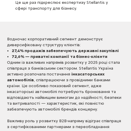
Це ще раз підкреслює експертизу Stellantis у
сфері транспорту для бізнесу.
Водночас корпоративний сегмент демонструє
диверсифіковану структуру клієнтів:
27,4% продажів забезпечують державні закупівлі
72,6% — приватні компанії та бізнес-клієнти
Одним із важливих напрямів розвитку у 2025 році стала
співпраця з банківським сектором. Stellantis Україна
активно розпочала постачання
інкасаторських
автомобілів
, співпрацюючи з провідними банками
країни. Це особливо показовий сегмент, адже
інкасаторські автомобілі потребують бронювання та
відповідають найвищим вимогам до надійності, безпеки
та витривалості — характеристик, які повністю
забезпечують автомобілі брендів концерну.
Важливу роль у розвитку B2B-напряму відіграє співпраця
з сертифікованими партнерами з переобладнання