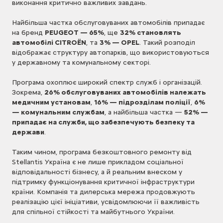
виконання критично важливих завдань.
Найбільша частка обслуговуваних автомобілів припадає
на бренд
PEUGEOT — 65%
, ще
32% становлять
автомобілі CITROËN
, та
3% — OPEL
. Такий розподіл
відображає структуру автопарків, що використовуються
у державному та комунальному секторі.
Програма охоплює широкий спектр служб і організацій.
Зокрема,
26% обслуговуваних автомобілів належать
медичним установам
,
16% — підрозділам поліції
,
6%
— комунальним службам
, а найбільша частка —
52% —
припадає на служби, що забезпечують безпеку та
держави
.
Таким чином, програма безкоштовного ремонту від
Stellantis Україна є не лише прикладом соціальної
відповідальності бізнесу, а й реальним внеском у
підтримку функціонування критичної інфраструктури
країни. Компанія та дилерська мережа продовжують
реалізацію цієї ініціативи, усвідомлюючи її важливість
для спільної стійкості та майбутнього України.