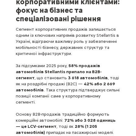
корпоративними клієнтами:
фокус на бізнес та
спеціалізовані рішення
Сегмент корпоративних продажів залишається
одним із ключових напрямів розвитку Stellantis в
Україні, відіграючи важливу роль у забезпеченні
мобільності бізнесу, державних структур та
критичної інфраструктури.
За підсумками 2025 року,
58% продажів
автомобілів Stellantis припало на B2B-
сегмент
, що становить
3 618 автомобілів
, тоді
як на роздрібні продажі (B2C) —
42% або 2 669
автомобілів
. Така структура підтверджує сильні
позиції компанії саме у корпоративному
сегменті.
Основу B2B-продажів традиційно формують
комерційні автомобілі:
72% або 3 028 одиниць
— це LCV-сегмент
, тоді як
28% (1 205
автомобілів)
припадає на пасажирські моделі.