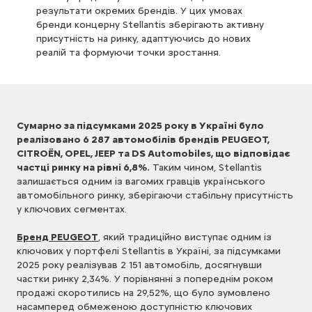
результати окремих брендів. У цих умовах
бренди концерну Stellantis зберігають активну
присутність на ринку, адаптуючись до нових
реалій та формуючи точки зростання.
Сумарно за підсумками 2025 року в Україні було
реалізовано 6 287 автомобілів брендів PEUGEOT,
CITROËN, OPEL, JEEP та DS Automobiles, що відповідає
частці ринку на рівні 6,8%.
Таким чином, Stellantis
залишається одним із вагомих гравців українського
автомобільного ринку, зберігаючи стабільну присутність
у ключових сегментах.
Бренд PEUGEOT
, який традиційно виступає одним із
ключових у портфелі Stellantis в Україні, за підсумками
2025 року реалізував 2 151 автомобіль, досягнувши
частки ринку 2,34%. У порівнянні з попереднім роком
продажі скоротились на 29,52%, що було зумовлено
насамперед обмеженою доступністю ключових