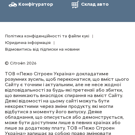
Конфігуратор
Склад авто
Політика конфіденційності та файли кукі
Юридична інформація
Відмовитись від підписки на новини
Citroën 2026
ТОВ «Пежо Сітроен Україна» докладатиме
розумних зусиль, щоб переконатися, що вміст цього
Сайту є точним і актуальним, але не несе жодної
відповідальності за будь-які претензії або збитки,
що виникають внаслідок спирання на вміст Сайту.
Деякі відомості на цьому сайті можуть бути
некоректними через зміни продукту, які могли
відбутися з моменту його випуску. Деяке
обладнання, що описується або демонструється,
може бути доступним лише в певних країнах або
лише за додаткову плату. ТОВ «Пежо Сітроен
Україна» залишає за собою право змінювати