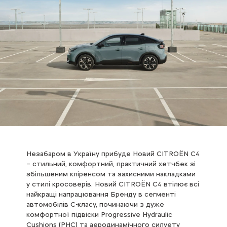
Незабаром в Україну прибуде Новий CITROЁN С4
– стильний, комфортний, практичний хетчбек зі
збільшеним кліренсом та захисними накладками
у стилі кросоверів. Новий CITROЁN С4 втілює всі
найкращі напрацювання Бренду в сегменті
автомобілів С-класу, починаючи з дуже
комфортної підвіски Progressive Hydraulic
Cushions (PHC) та аеродинамічного силуету