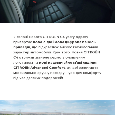
У салоні Нового CITROЁN С4 увагу одразу
привертає
нова 7-дюймова цифрова панель
приладів
, що підкреслює високотехнологічний
характер автомобіля. Крім того, Новий CITROЁN
С4 отримав змінене кермо з оновленим
логотипом та
нові надзвичайно м’які сидіння
CITROЁN Advanced Comfort
, які забезпечують
максимально зручну посадку – усе для комфорту
під час далеких подорожей!