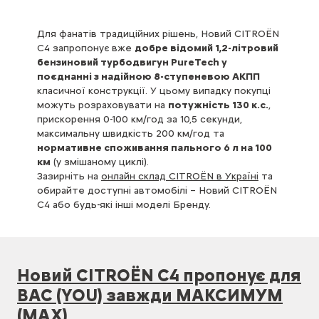
Для фанатів традиційних рішень, Новий CITROЁN
С4 запропонує вже
добре відомий 1,2-літровий
бензиновий турбодвигун PureTech у
поєднанні з надійною 8-ступеневою АКПП
класичної конструкції. У цьому випадку покупці
можуть розраховувати на
потужність 130 к.с.
,
прискорення 0-100 км/год за 10,5 секунди,
максимальну швидкість 200 км/год та
нормативне споживання пального 6 л на 100
км
(у змішаному циклі).
Зазирніть на
онлайн склад CITROЁN в Україні
та
обирайте доступні автомобілі – Новий CITROЁN
С4 або будь-які інші моделі Бренду.
Новий CITROЁN С4 пропонує для
ВАС (YOU) завжди МАКСИМУМ
(MAX)