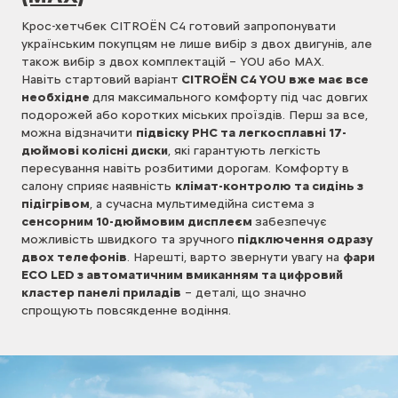
Крос-хетчбек CITROЁN С4 готовий запропонувати
українським покупцям не лише вибір з двох двигунів, але
також вибір з двох комплектацій – YOU або MAX.
Навіть стартовий варіант
CITROЁN С4 YOU вже має все
необхідне
для максимального комфорту під час довгих
подорожей або коротких міських проїздів. Перш за все,
можна відзначити
підвіску РНС та легкосплавні 17-
дюймові колісні диски
, які гарантують легкість
пересування навіть розбитими дорогам. Комфорту в
салону сприяє наявність
клімат-контролю та сидінь з
підігрівом
, а сучасна мультимедійна система з
сенсорним 10-дюймовим дисплеєм
забезпечує
можливість швидкого та зручного
підключення одразу
двох телефонів
. Нарешті, варто звернути увагу на
фари
ECO LED з автоматичним вмиканням та цифровий
кластер панелі приладів
– деталі, що значно
спрощують повсякденне водіння.