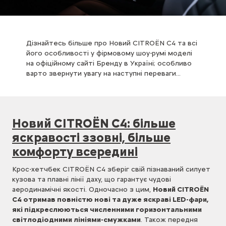
Дізнайтесь більше про Новий CITROЁN С4 та всі
його особливості у фірмовому шоу-румі моделі
на офіційному сайті Бренду в Україні; особливо
варто звернути увагу на наступні переваги…
Новий CITROЁN С4: більше
яскравості ззовні, більше
комфорту всередині
Крос-хетчбек CITROЁN С4 зберіг свій пізнаваний силует
кузова та плавні лінії даху, що гарантує чудові
аеродинамічні якості. Одночасно з цим,
Новий CITROЁN
С4 отримав повністю нові та дуже яскраві LED-фари,
які підкреслюються численними горизонтальними
світлодіодними лініями-смужками
. Також передня