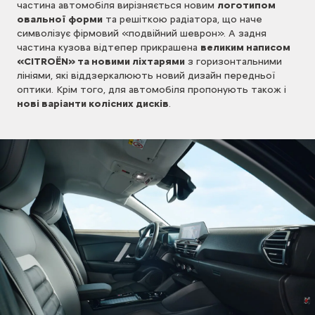
частина автомобіля вирізняється новим
логотипом
овальної форми
та решіткою радіатора, що наче
символізує фірмовий «подвійний шеврон». А задня
частина кузова відтепер прикрашена
великим написом
«CITROЁN» та новими ліхтарями
з горизонтальними
лініями, які віддзеркалюють новий дизайн передньої
оптики. Крім того, для автомобіля пропонують також і
нові варіанти колісних дисків
.