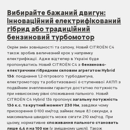
Вибирайте бажаний двигун:
інноваційний електрифікований
гібрид або традиційний
бензиновий турбомотор
Окрім змін зовнішності та салону, Новий CITROЁN С4
також зробив величезний крок у напрямку
електрифікації. Адже відтепер в Україні буде
пропонуватись Новий CITROЁN С4 з
бензиново-
електричним гібридним силовим агрегатом Hybrid
136
: поєднання 1,2-літрового турбодвигуна,
електромотору та роботизованої 6-ступеневої АКПП з
подвійним зчепленням гарантує достатню потужність
при невисокому рівні споживання пального. Новий
CITROЁN С4 Hybrid 136 пропонує
загальну потужність
136 к.с. та крутний момент 230 Нм
, завдяки чому
прискорення 0-100 км/год займає лише 8,1 секунди, а
максимальна швидкість може сягати 210 км/год. При
цьому, нормативне
споживання пального становить
лише 4,4 л на 100 км
(у змішаному циклі). Також