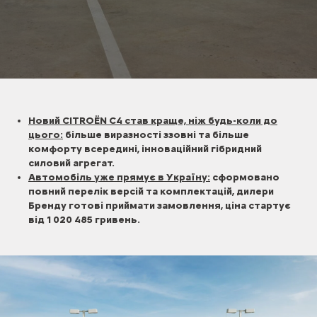
Новий CITROЁN С4 став краще, ніж будь-коли до
цього:
більше виразності ззовні та більше
комфорту всередині, інноваційний гібридний
силовий агрегат.
Автомобіль уже прямує в Україну:
сформовано
повний перелік версій та комплектацій, дилери
Бренду готові приймати замовлення, ціна стартує
від 1 020 485 гривень.