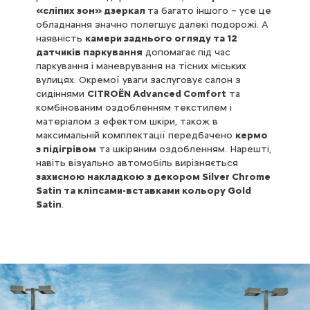
«сліпих зон» дзеркал
та багато іншого – усе це
обладнання значно полегшує далекі подорожі. А
наявність
камери заднього огляду та 12
датчиків паркування
допомагає під час
паркування і маневрування на тісних міських
вулицях. Окремої уваги заслуговує салон з
сидіннями
CITROЁN Advanced Comfort
та
комбінованим оздобленням текстилем і
матеріалом з ефектом шкіри, також в
максимальній комплектації передбачено
кермо
з підігрівом
та шкіряним оздобленням. Нарешті,
навіть візуально автомобіль вирізняється
захисною накладкою з декором Silver Chrome
Satin та кліпсами-вставками кольору Gold
Satin
.