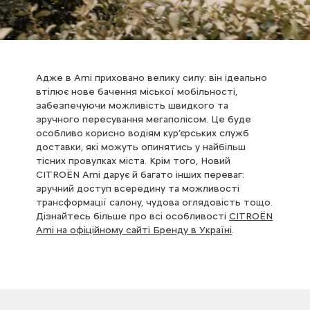
Адже в Ami приховано велику силу: він ідеально
втілює нове бачення міської мобільності,
забезпечуючи можливість швидкого та
зручного пересування мегаполісом. Це буде
особливо корисно водіям кур’єрських служб
доставки, які можуть опинятись у найбільш
тісних провулках міста. Крім того, Новий
CITROЁN Ami дарує й багато інших переваг:
зручний доступ всередину та можливості
трансформації салону, чудова оглядовість тощо.
Дізнайтесь більше про всі особливості
CITROЁN
Ami на офіційному сайті Бренду в Україні
.