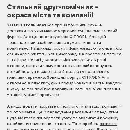
Стильний друг-помічник –
окраса міста та компанії!
Зазвичай коли йдеться про автомобіль служби
доставки, то уява малює черговий суцільнометалевий
фургон. Але це не стосується CITROЁN Ami: цей
транспортний засіб виглядає дуже стильно та
позитивно! Наприклад, округлі фари нагадують очі, в яких
сяє енергія життя – хоча насправді це просто світяться
LED-фари. Великі дверцята відкриваються в різні
сторони, завдяки чому вони не лише забезпечують
легкий доступ в салон, але й додають позитивних
грайливих вражень. Зовнішній корпус CITROЁN Ami
створено з пластику, який пофарбовано в масі й завдяки
цьому не так помітно подряпини: геть зайві хвилювання
у тісних міських провулках!
А якщо додати яскраві наліпки-логотипи вашої компанії –
то отримаєте ще й пересувний рекламний стенд, який
буде миттєво привертати увагу та викликати посмішку
на обличчях численних клієнтів. То ж зробіть
запит на
індивідуальну консультацію у представників Бренду
та