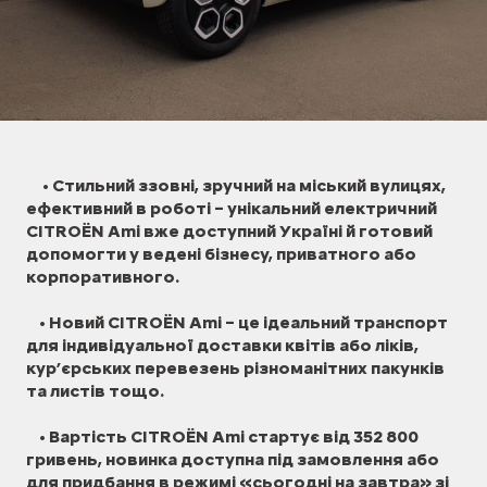
• Стильний ззовні, зручний на міський вулицях,
ефективний в роботі – унікальний електричний
CITROЁN Ami вже доступний Україні й готовий
допомогти у ведені бізнесу, приватного або
корпоративного.
• Новий CITROЁN Ami – це ідеальний транспорт
для індивідуальної доставки квітів або ліків,
кур’єрських перевезень різноманітних пакунків
та листів тощо.
• Вартість CITROЁN Ami стартує від 352 800
гривень, новинка доступна під замовлення або
для придбання в режимі «сьогодні на завтра» зі