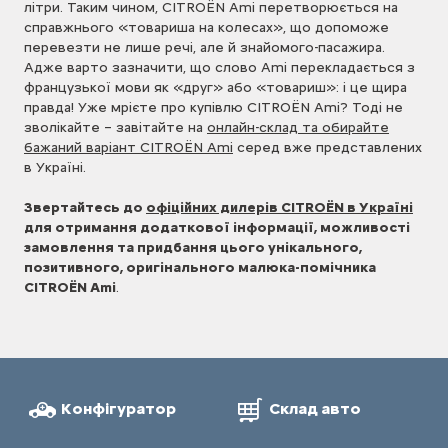
літри. Таким чином, CITROЁN Ami перетворюється на
справжнього «товариша на колесах», що допоможе
перевезти не лише речі, але й знайомого-пасажира.
Адже варто зазначити, що слово Ami перекладається з
французької мови як «друг» або «товариш»: і це щира
правда! Уже мрієте про купівлю CITROЁN Ami? Тоді не
зволікайте – завітайте на
онлайн-склад та обирайте
бажаний варіант CITROЁN Ami
серед вже представлених
в Україні.
Звертайтесь до
офіційних дилерів CITROЁN в Україні
для отримання додаткової інформації, можливості
замовлення та придбання цього унікального,
позитивного, оригінального малюка-помічника
CITROЁN Ami
.
Конфігуратор
Склад авто