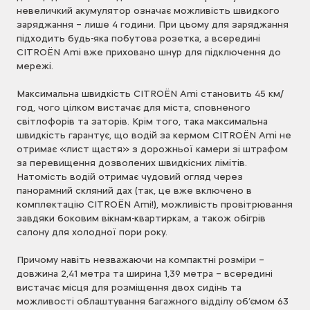
невеличкий акумулятор означає можливість швидкого
заряджання – лише 4 години. При цьому для заряджання
підходить будь-яка побутова розетка, а всередині
CITROЁN Ami вже приховано шнур для підключення до
мережі.
Максимальна швидкість CITROЁN Ami становить 45 км/
год, чого цілком вистачає для міста, сповненого
світлофорів та заторів. Крім того, така максимальна
швидкість гарантує, що водій за кермом CITROЁN Ami не
отримає «лист щастя» з дорожньої камери зі штрафом
за перевищення дозволених швидкісних лімітів.
Натомість водій отримає чудовий огляд через
панорамний скляний дах (так, це вже включено в
комплектацію CITROЁN Ami!), можливість провітрювання
завдяки боковим вікнам-квартиркам, а також обігрів
салону для холодної пори року.
Причому навіть незважаючи на компактні розміри –
довжина 2,41 метра та ширина 1,39 метра – всередині
вистачає місця для розміщення двох сидінь та
можливості облаштування багажного відділу об’ємом 63