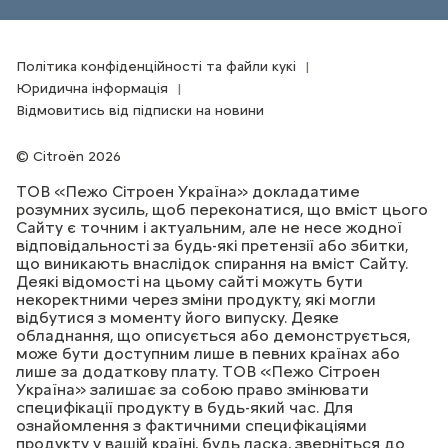
Політика конфіденційності та файли кукі
Юридична інформація
Відмовитись від підписки на новини
Citroën 2026
ТОВ «Пежо Сітроен Україна» докладатиме
розумних зусиль, щоб переконатися, що вміст цього
Сайту є точним і актуальним, але не несе жодної
відповідальності за будь-які претензії або збитки,
що виникають внаслідок спирання на вміст Сайту.
Деякі відомості на цьому сайті можуть бути
некоректними через зміни продукту, які могли
відбутися з моменту його випуску. Деяке
обладнання, що описується або демонструється,
може бути доступним лише в певних країнах або
лише за додаткову плату. ТОВ «Пежо Сітроен
Україна» залишає за собою право змінювати
специфікації продукту в будь-який час. Для
ознайомлення з фактичними специфікаціями
продукту у вашій країні, будь ласка, зверніться до