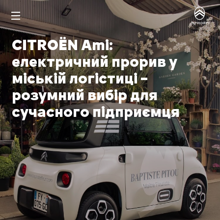
CITROЁN Ami:
електричний прорив у
міській логістиці –
розумний вибір для
сучасного підприємця