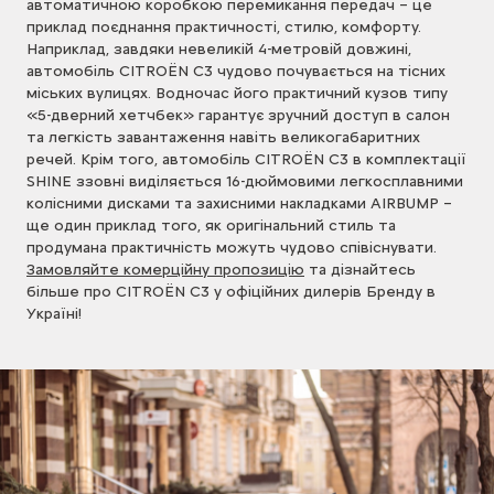
автоматичною коробкою перемикання передач – це
приклад поєднання практичності, стилю, комфорту.
Наприклад, завдяки невеликій 4-метровій довжині,
автомобіль CITROЁN C3 чудово почувається на тісних
міських вулицях. Водночас його практичний кузов типу
«5-дверний хетчбек» гарантує зручний доступ в салон
та легкість завантаження навіть великогабаритних
речей. Крім того, автомобіль CITROЁN C3 в комплектації
SHINE ззовні виділяється 16-дюймовими легкосплавними
колісними дисками та захисними накладками AIRBUMP –
ще один приклад того, як оригінальний стиль та
продумана практичність можуть чудово співіснувати.
Замовляйте комерційну пропозицію
та дізнайтесь
більше про CITROЁN C3 у офіційних дилерів Бренду в
Україні!