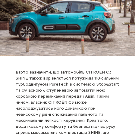
Варто зазначити, що автомобіль CITROЁN C3
SHINE також вирізняється потужним 110-сильним
турбодвигуном PureTech з системою Stop&Start
та сучасною 6-ступеневою автоматичною
коробкою перемикання передач Aisin. Таким
чином, власник CITROЁN C3 може
насолоджуватись його динамікою при
невисокому рівні споживання пального та
максимальній легкості керування. Крім того,
додатковому комфорту та безпеці під час руху
сприяє максимальна комплектація SHINE, що