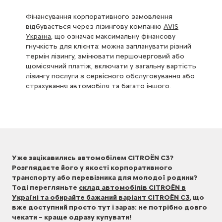
Фінансування корпоративного замовлення
відбувається через лізингову компанію
AVIS
Україна
, що означає максимальну фінансову
гнучкість для клієнта: можна запланувати різний
термін лізингу, змінювати першочерговий або
щомісячний платіж, включати у загальну вартість
лізингу послуги з сервісного обслуговування або
страхування автомобіля та багато іншого.
Уже зацікавились автомобілем CITROЁN C3?
Розглядаєте його у якості корпоративного
транспорту або перевізника для молодої родини?
Тоді перегляньте
склад автомобілів CITROЁN в
Україні та обирайте бажаний варіант CITROЁN C3
, що
вже доступний просто тут і зараз: не потрібно довго
чекати – краще одразу купувати!