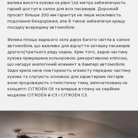
велика висота кузова на рівні 1,66 метра забезпечують
гарний доступ в салон для всіх пасажирів. Дорожній
просвіт більше 200 мм гарантує не лише можливість
подолання бездоріжжя, але й також забезпечує кращу
посадку всередину автомобіля.
Велика площа заднього скла дарує багато світла в салоні
автомобіля, що важливо для відчуття затишку пасажирів
другого/третього ряду сидінь. Крім того, задня частину
кузова прикрашена кольоровою декоративною кліпсою,
що нагадує аналогічний елемент в бампері автомобіля.
Задні крила наче повторюють м'язисту передню частину
кузова та слугують основою для характерних ліхтарів:
вони продовжують стилістичну тему, започатковану на
концепті CITROЁN Oli та вперше втілену на серійних
моделях CITROЁN ë-C3 і CITROЁN C3.