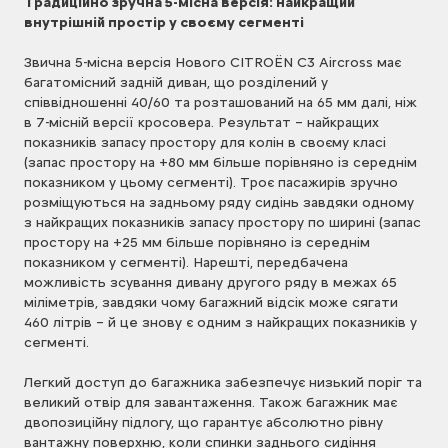
Традиційно зручна 5-місна версія: найкращий
внутрішній простір у своєму сегменті
Звична 5-місна версія Нового CITROЁN C3 Aircross має
багатомісний задній диван, що розділений у
співвідношенні 40/60 та розташований на 65 мм далі, ніж
в 7-місній версії кросовера. Результат – найкращих
показників запасу простору для колін в своєму класі
(запас простору на +80 мм більше порівняно із середнім
показником у цьому сегменті). Троє пасажирів зручно
розміщуються на задньому ряду сидінь завдяки одному
з найкращих показників запасу простору по ширині (запас
простору на +25 мм більше порівняно із середнім
показником у сегменті). Нарешті, передбачена
можливість зсування дивану другого ряду в межах 65
міліметрів, завдяки чому багажний відсік може сягати
460 літрів – й це знову є одним з найкращих показників у
сегменті.
Легкий доступ до багажника забезпечує низький поріг та
великий отвір для завантаження. Також багажник має
двопозиційну підлогу, що гарантує абсолютно рівну
вантажну поверхню, коли спинки заднього сидіння