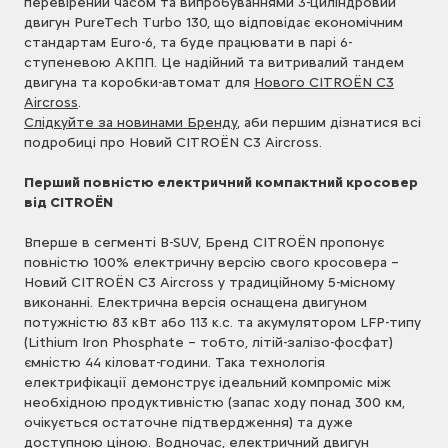
перевірений часом та випробуваннями 3-циліндровий
двигун PureTech Turbo 130, що відповідає економічним
стандартам Euro-6, та буде працювати в парі 6-
ступеневою АКПП. Це надійний та витривалий тандем
двигуна та коробки-автомат для
Нового CITROЁN C3
Aircross
.
Слідкуйте за новинами Бренду
, аби першим дізнатися всі
подробиці про Новий CITROЁN C3 Aircross.
Перший повністю електричний компактний кросовер
від CITROЁN
Вперше в сегменті B-SUV, Бренд CITROЁN пропонує
повністю 100% електричну версію свого кросовера –
Новий CITROЁN C3 Aircross у традиційному 5-місному
виконанні. Електрична версія оснащена двигуном
потужністю 83 кВт або 113 к.с. та акумулятором LFP-типу
(Lithium Iron Phosphate – тобто, літій-залізо-фосфат)
ємністю 44 кіловат-години. Така технологія
електрифікації демонструє ідеальний компроміс між
необхідною продуктивністю (запас ходу понад 300 км,
очікується остаточне підтвердження) та дуже
доступною ціною. Водночас, електричний двигун