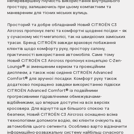
неперевершену гнучкість використання внутрішнього
простору, залишаючись при цьому компактним та
маневреним для тісних міських вулиць.
Просторий та добре обладнаний Новий CITROЁN C3
Aircross пропонує легкі та комфортні щоденні поїдки – як
у сучасному місті-мегаполісі, так на швидкісних заміських
трасах. Бренд CITROЁN завжди враховує побажання
клієнтів щодо комфорту руху, простору салону,
практичності використання автомобіля. Саме тому
Новий CITROЁN C3 Aircross пропонує концепцію C-Zen-
Lounge® зі зменшеним кермом та проекційним
дисплеєм, а також нові сидіння CITROЁN Advanced
Comfort® для зручної посадки. Комфорт руху також
додатково покращено завдяки використанню підвіски
CITROЁN Advanced Comfort® із подвійними
прогресивними гідравлічними обмежувачами-
відбійниками, що вперше доступні на всіх версіях
кросовера. Для відчуття ще більшого спокою та
безпеки, Новий CITROЁN C3 Aircross оснащено всіма
технологіями допомоги водію, які клієнти очікують від
автомобілів цього сегмента. Особливо варто відзначити
інформаційно-розважальну систему найбільш сучасного