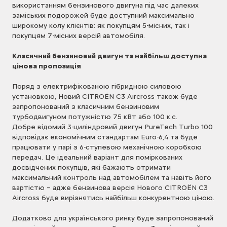
використанням бензинового двигуна під час далеких
заміських подорожей буде доступний максимально
широкому колу клієнтів: як покупцям 5-місних, так і
покупцям 7-місних версій автомобіля.
Класичний бензиновий двигун та найбільш доступна
цінова пропозиція
Поряд з електрифікованою гібридною силовою
установкою, Новий CITROЁN C3 Aircross також буде
запропонований з класичним бензиновим
турбодвигуном потужністю 75 кВт або 100 к.с.
Добре відомий 3-циліндровий двигун PureTech Turbo 100
відповідає економічним стандартам Euro-6,4 та буде
працювати у парі з 6-ступевою механічною коробкою
передач. Це ідеальний варіант для поміркованих
досвідчених покупців, які бажають отримати
максимальний контроль над автомобілем та навіть його
вартістю – адже бензинова версія Нового CITROЁN C3
Aircross буде вирізнятись найбільш конкурентною ціною.
Додатково для українського ринку буде запропонований