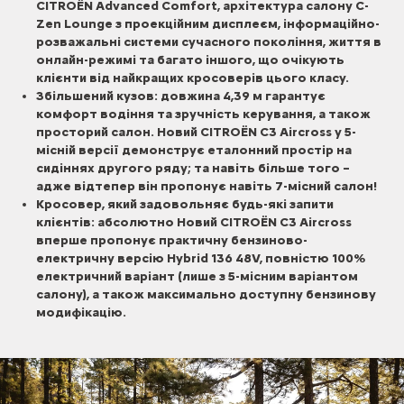
CITROЁN Advanced Comfort, архітектура салону C-
Zen Lounge з проекційним дисплеєм, інформаційно-
розважальні системи сучасного покоління, життя в
онлайн-режимі та багато іншого, що очікують
клієнти від найкращих кросоверів цього класу.
Збільшений кузов: довжина 4,39 м гарантує
комфорт водіння та зручність керування, а також
просторий салон. Новий CITROЁN C3 Aircross у 5-
місній версії демонструє еталонний простір на
сидіннях другого ряду; та навіть більше того –
адже відтепер він пропонує навіть 7-місний салон!
Кросовер, який задовольняє будь-які запити
клієнтів: абсолютно Новий CITROЁN C3 Aircross
вперше пропонує практичну бензиново-
електричну версію Hybrid 136 48V, повністю 100%
електричний варіант (лише з 5-місним варіантом
салону), а також максимально доступну бензинову
модифікацію.