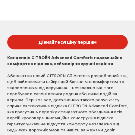
Дізнайтеся ціну першим
Концепція CITROЁN Advanced Comfort: надзвичайно
комфортна підвіска, неймовірно зручні сидіння
Абсолютно новий CITROЁN C3 Aircross розроблений так,
щоб забезпечити найкращий баланс між комфортом та
задоволенням від керування – незалежно від того,
перебуває в салоні велика родина або лише водій за
кермом. Перш за все, досягненню такого результату
сприяє ексклюзивна підвіска CITROЁN Advanced Comfort,
яка присутня в переліку стандартного обладнання всіх
версій кросовера. Інноваційна конструкція підвіски
гарантує унікальне відчуття комфорту незалежно від
будь-яких дорожніх умов та навіть за межами доріг.