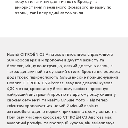
нову стилістичну ідентичність Бренду та
використання пізнаваного фірмового дизайну як
ззовні, так і всередині автомобіля.
Новий CITROЁN C3 Aircross втілює ідею справжнього
SUV-кросовера: він пропонує відчуття захисту та
безпеки, міцну конструкцію, легкий доступ в салон, а
також динамічний та сучасний стиль. Зростання розмірів
додатково підкреслюють більш високе позиціонування
Нового CITROЁN C3 Aircross: завдяки довжині кузова
4,39 метра, кросовер у 5-місному варіанті пропонує
найкращий внутрішній простір на другому ряду сидінь у
своєму сегменті; та навіть більше того – відтепер
клієнтам пропонується новий 7-місний варіант
автомобіля, один з перших прикладів в цьому сегменті.
Причому 7-місний кросовер CITROЁN C3 Aircross має
аналогічні розміри та пропорції кузова, він забезпечує