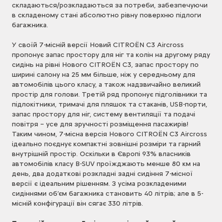
складаються/розкладаються за потреби, забезпечуючи
в складеному стані абсолютно рівну поверхню підлоги
багажника.
У своїй 7-місній версії Новий CITROЁN C3 Aircross
пропонує запас простору для ніг та колін на другому ряду
сидінь на рівні Нового CITROЁN C3, запас простору по
ширині салону на 25 мм більше, ніж у середньому для
автомобілів цього класу, а також надзвичайно великий
простір для голови. Третій ряд пропонує підголівники та
підлокітники, тримачі для пляшок та стаканів, USB-порти,
запас простору для ніг, систему вентиляції та подачі
повітря – усе для зручності розміщення пасажирів!
Таким чином, 7-місна версія Нового CITROЁN C3 Aircross
ідеально поєднує компактні зовнішні розміри та гарний
внутрішній простір. Оскільки в Європі 93% власників
автомобілів класу B-SUV проїжджають менше 80 км на
день, два додаткові розкладні задні сидіння 7-місної
версії є ідеальним рішенням. З усіма розкладеними
сидіннями об’єм багажника становить 40 літрів; але в 5-
місній конфігурації він сягає 330 літрів.