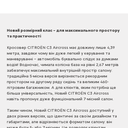
Новий розмірний клас – для максимального простору
та практичності
Кросовер CITROЁN C3 Aircross має довжину лише 4,39
метра, завдяки чому він дуже легкий у керування та
маневруванні – автомобіль буквально слідує за думками
водія! Водночас, чимала колісна база на рівні 2,67 метрів
забезпечує максимальний внутрішній простір салону:
традиційна 5-місна версія вирізняється рекордним
простором на другому ряду сидінь та великим 460-
літровим багажником. А для клієнтів, яким потрібна ще
більша універсальність, Новий CITROЁN C3 Aircross
навіть пропонує дуже функціональний 7-місний салон.
Таким чином, Новий CITROЁN C3 Aircross доступний у
двох різних версіях, що ідентичні за своїм дизайном та
габаритами, але відрізняються форматом салону: він
може бути 5- або 7-місним. Це дозволяє клієнтам