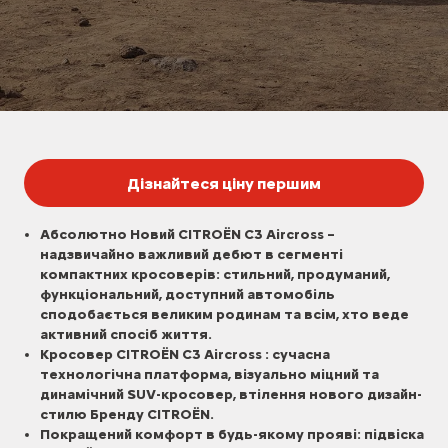
Дізнайтеся ціну першим
Абсолютно Новий CITROЁN C3 Aircross –
надзвичайно важливий дебют в сегменті
компактних кросоверів: стильний, продуманий,
функціональний, доступний автомобіль
сподобається великим родинам та всім, хто веде
активний спосіб життя.
Кросовер CITROЁN C3 Aircross : сучасна
технологічна платформа, візуально міцний та
динамічний SUV-кросовер, втілення нового дизайн-
стилю Бренду CITROЁN.
Покращений комфорт в будь-якому прояві: підвіска