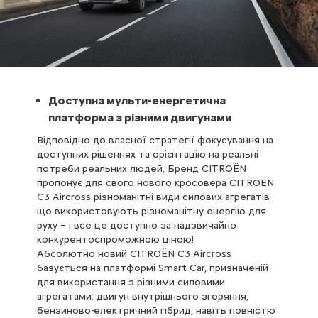
Доступна мульти-енергетична
платформа з різними двигунами
Відповідно до власної стратегії фокусування на
доступних рішеннях та орієнтацію на реальні
потреби реальних людей, Бренд CITROЁN
пропонує для свого нового кросовера CITROЁN
C3 Aircross різноманітні види силових агрегатів
що використовують різноманітну енергію для
руху – і все це доступно за надзвичайно
конкурентоспроможною ціною!
Абсолютно новий CITROЁN C3 Aircross
базується на платформі Smart Car, призначеній
для використання з різними силовими
агрегатами: двигун внутрішнього згоряння,
бензиново-електричний гібрид, навіть повністю