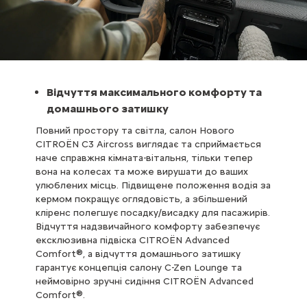
Відчуття максимального комфорту та
домашнього затишку
Повний простору та світла, салон Нового
CITROЁN C3 Aircross виглядає та сприймається
наче справжня кімната-вітальня, тільки тепер
вона на колесах та може вирушати до ваших
улюблених місць. Підвищене положення водія за
кермом покращує оглядовість, а збільшений
кліренс полегшує посадку/висадку для пасажирів.
Відчуття надзвичайного комфорту забезпечує
ексклюзивна підвіска CITROЁN Advanced
Comfort®, а відчуття домашнього затишку
гарантує концепція салону C-Zen Lounge та
неймовірно зручні сидіння CITROЁN Advanced
Comfort®.