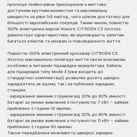
пропонує лінійно-рівне прискорення з миттєво
доступним крутним моментом та максимальну
швидкість на рівні 145 км/год., чого цілком достатньо для
більшості європейських покупців. Таким чином, повністю
100% електрична версія Нового CITROЁN C3 Aircross
демонструє характеристики, які відповідають запитам
багатьох клієнтів та умовам їх повсякденного життя.
Повністю 100% електричний кросовер CITROЁN C3
Aircross максимально полегшує життя своїм власникам,
особливо в питаннях підзарядки акумулятора. Кабель
для підзарядки типу Mode 3 (уже входить до
стандартної комплектації) дозволяє досить швидко
заряджатись як вдома, так і на публічних зарядних
станціях:
- заряджання змінним струмом від 20% до 80% ємності
батареї за умови живлення з потужністю 7 кВт – займає
приблизно 4 години 10 хвилин;
- заряджання змінним струмом від 20% до 80% ємності
батареї за умови живлення з потужністю 11 кВт – займає
приблизно 2 години 50 хвилин.
Також передбачена можливість швидкої зарядки