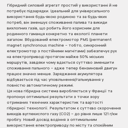
Гібридний силовий агрегат простий у використанні й не
потребує підзарядки. Ідеальний для універсального
використання будь-якою родиною та за будь-яких
потреб, він зменшує споживання палива та викиди
вихлопних газів, що робить його корисним для
родинного гаманця конкретно та екології планети
загалом. Вбудований електромотор PMS (permanent
magnet synchronous machine – тобто, синхронний
електромотор з постійними магнітами) забезпечує рух
на електроприводі протягом майже 50% міських
маршрутів, завдяки чому вдається суттєво зменшити
споживання пального – адже тепер бензиновий двигун
працює значно менше. Заряджання акумулятора
відбувається під час уповільнення/гальмування у
повністю автоматичному режимі.
Ця нова гібридна система виробляється у Франції та
пропонує оптимальні результати з точки зору
отриманих технічних характеристик та вартості
гібридної технології. Результатом є суттєво скорочення
викидів вуглекислого газу (CO2) – до рівня лише 121 г/км
пробігу. Новий досвід водіння з оптимальним
використання електроприводу по місту та спокійним