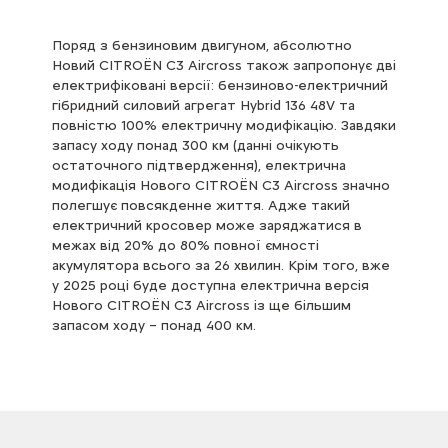
Поряд з бензиновим двигуном, абсолютно
Новий CITROЁN C3 Aircross також запропонує дві
електрифіковані версії: бензиново-електричний
гібридний силовий агрегат Hybrid 136 48V та
повністю 100% електричну модифікацію. Завдяки
запасу ходу понад 300 км (данні очікують
остаточного підтвердження), електрична
модифікація Нового CITROЁN C3 Aircross значно
полегшує повсякденне життя. Адже такий
електричний кросовер може заряджатися в
межах від 20% до 80% повної ємності
акумулятора всього за 26 хвилин. Крім того, вже
у 2025 році буде доступна електрична версія
Нового CITROЁN C3 Aircross із ще більшим
запасом ходу – понад 400 км.