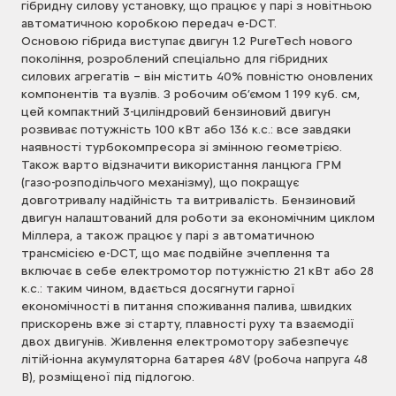
гібридну силову установку, що працює у парі з новітньою
автоматичною коробкою передач e-DCT.
Основою гібрида виступає двигун 1.2 PureTech нового
покоління, розроблений спеціально для гібридних
силових агрегатів – він містить 40% повністю оновлених
компонентів та вузлів. З робочим об’ємом 1 199 куб. см,
цей компактний 3-циліндровий бензиновий двигун
розвиває потужність 100 кВт або 136 к.с.: все завдяки
наявності турбокомпресора зі змінною геометрією.
Також варто відзначити використання ланцюга ГРМ
(газо-розподільчого механізму), що покращує
довготривалу надійність та витривалість. Бензиновий
двигун налаштований для роботи за економічним циклом
Міллера, а також працює у парі з автоматичною
трансмісією e-DCT, що має подвійне зчеплення та
включає в себе електромотор потужністю 21 кВт або 28
к.с.: таким чином, вдається досягнути гарної
економічності в питання споживання палива, швидких
прискорень вже зі старту, плавності руху та взаємодії
двох двигунів. Живлення електромотору забезпечує
літій-іонна акумуляторна батарея 48V (робоча напруга 48
В), розміщеної під підлогою.