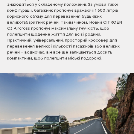
знаходяться у складеному положенні. За умови такої
конфігурації, багажник пропонує вражаючі 1 600 літрів
корисного об’єму для перевезення будь-яких
великогабаритних речей. Таким чином, Новий CITROЁN
C3 Aircross пропонує максимальну гнучкість, щоб
полегшити щоденне життя для всієї родини.
Практичний, універсальний, просторий кросовер для
перевезення великої кількості пасажирів або великих
речей – водночас, він все ще залишається досить
компактним, щоб полегшити міські подорожі.