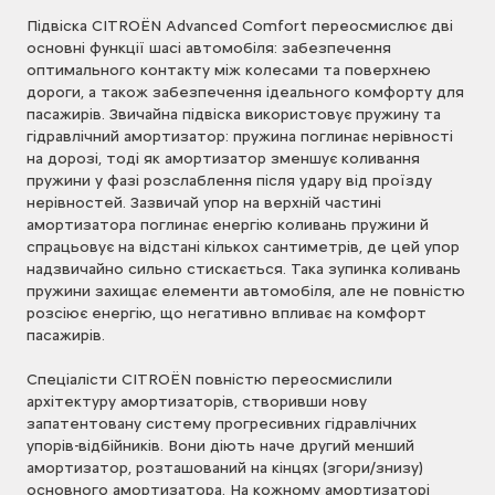
Підвіска CITROЁN Advanced Comfort переосмислює дві
основні функції шасі автомобіля: забезпечення
оптимального контакту між колесами та поверхнею
дороги, а також забезпечення ідеального комфорту для
пасажирів. Звичайна підвіска використовує пружину та
гідравлічний амортизатор: пружина поглинає нерівності
на дорозі, тоді як амортизатор зменшує коливання
пружини у фазі розслаблення після удару від проїзду
нерівностей. Зазвичай упор на верхній частині
амортизатора поглинає енергію коливань пружини й
спрацьовує на відстані кількох сантиметрів, де цей упор
надзвичайно сильно стискається. Така зупинка коливань
пружини захищає елементи автомобіля, але не повністю
розсіює енергію, що негативно впливає на комфорт
пасажирів.
Спеціалісти CITROЁN повністю переосмислили
архітектуру амортизаторів, створивши нову
запатентовану систему прогресивних гідравлічних
упорів-відбійників. Вони діють наче другий менший
амортизатор, розташований на кінцях (згори/знизу)
основного амортизатора. На кожному амортизаторі