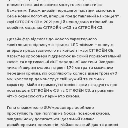
елементами, які власники можуть змінювати за
бажанням. Також дизайн передньої частини включає в
себе новий логотип, вперше представлений на концепт-
карі CITROЁN Oli в 2021 році й нещодавно втілений на
серійних моделях CITROЁN ë-C3 та CITROЁN C3.
Дизайн фар відсилає до нового характерного
«світлового підпису» з трьома LED-лініями – знову ж,
вперше представленого на концепт-карі CITROЁN Oli.
Характер кросовера підкреслює високий горизонтальний
капот та вертикальні лінії передньої частини. Завдяки
чималій ширині кузова на рівні 1,79 метра та масивним
переднім крилам, які охоплюють колеса діаметром 690
мм, кросовер демонструє свій мужній та сильних
характер. Майже прямокутні колісні арки нагадують про
нові моделі CITROЁN ë-C3 та CITROЁN C3, а прямі лінії
чітко окреслюють периметр кузова.
Гени справжнього SUV-кросовера особливо
проступають при погляді на бокові поверхні кузова,
завдяки чому досягається ідеальний баланс
дизайнерських елементів. Майже плаский дах та доволі