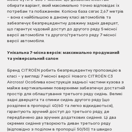
обирати варіант, який максимально точно відповідає їх
потребам та побажанням. Колісна база сягає 2,67 метрів
– вона є найбільшою в даному класі автомобілів та
забезпечує безпрецедентну довжину задніх дверцят,
що гарантує чудовий доступ до другого ряду 5-місної
версії автомобіля та другого/третього ряду 7-місної
версії автомобіля.
Унікальна 7-місна версія: максимально продуманий
та універсальний салон
Бренд CITROЁN робить безпрецедентну пропозицію в
класі – у вигляді 7-місної версії Нового CITROЁN C3
Aircross! Особлива конструкція задньої частини кузова з
майже вертикальними поверхнями забезпечує достатній
простір для облаштування третього ряду сидінь. Великі
задні дверцята та спинки сидінь другого ряду (що
розділені в пропорції 40/60 та легко відкидаються),
гарантують зручний доступ до третього ряду, де
передбачено два зручних додаткових сидіння. Ці два
окремих сидіння утворюють диван третього ряду
(відповідно з поділом в пропорції 50/50) та швидко