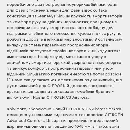
передбачено два прогресивних упори-відбійники: один
для фази стиснення, інший для фази відбою. Така
конструкція забезпечує більшу пружність амортизаторів
та комфорт руху на дрібних нерівностях; при цьому не
погіршуючи загальну амортизацію, що необхідну для
підтримки стабільного положення кузова під час руху по
розбитій дорозі з великими нерівностями. В останньому
випадку система гідравлічних прогресивних упорів-
відбійників поступово сповільнює рух в кінці ходу штока
амортизатора. На відміну від механічного упору в
звичайному амортизаторі, який ударно поглинає енергію
та знижує комфорт, прогресивний гідравлічний упор-
відбійний більш м’яко поглинає енергію та потім розсіює
її. Саме так досягається ефект «польоту на килимі», що
дуже важливий для CITROЁN й дозволяє покращити
враження від водіння легкових автомобілів Бренду –
включаючи і Новий CITROЁN C3 Aircross.
Крім того, абсолютно Новий CITROЁN C3 Aircross також
оснащено унікальними сидіннями з технологією CITROЁN
Advanced Comfort. Ці сидіння пропонують додатковий
шар піни-наповнювача товщиною 10-15 мм, а також вони