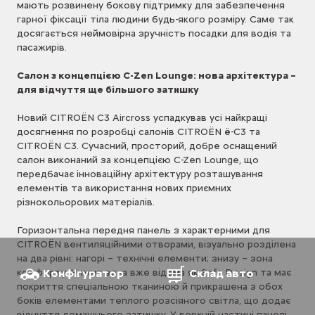
мають розвинену бокову підтримку для забезпечення
гарної фіксації тіла людини будь-якого розміру. Саме так
досягається неймовірна зручність посадки для водія та
пасажирів.
Салон з концепцією C-Zen Lounge: нова архітектура –
для відчуття ще більшого затишку
Новий CITROЁN C3 Aircross успадкував усі найкращі
досягнення по розробці салонів CITROЁN ë-C3 та
CITROЁN C3. Сучасний, просторий, добре оснащений
салон виконаний за концепцією C-Zen Lounge, що
передбачає інноваційну архітектуру розташування
елементів та використання нових приємних
різнокольорових матеріалів.
Горизонтальна передня панель з характерними для
CITROЁN вентиляційними отворами, візуально розділена
на два рівні: нагорі – технічні елементи; знизу – зона
комфорту. Нижня зона вже відома як Sofa Design та має
Конфігуратор
Склад авто
покриття спеціальною тканиною й прикрашена з обох
боків елементами теплого розсіяного світла, що додає
відчуття домашнього затишку. У верхній частині панелі