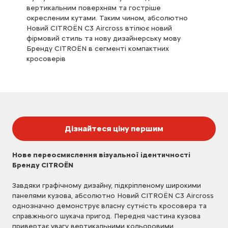
вертикальним поверхням та гостріше
окресленим кутами. Таким чином, абсолютно
Новий CITROЁN C3 Aircross втілює новий
фірмовий стиль та нову дизайнерську мову
Бренду CITROЁN в сегменті компактних
кросоверів
Дізнайтеся ціну першим
Нове переосмислення візуальної ідентичності
Бренду CITROЁN
Завдяки графічному дизайну, підкріпленому широкими
панелями кузова, абсолютно Новий CITROЁN C3 Aircross
однозначно демонструє власну сутність кросовера та
справжнього шукача пригод. Передня частина кузова
привертає увагу вертикальними кольоровими