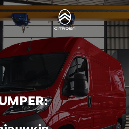
JUMPER:
візників