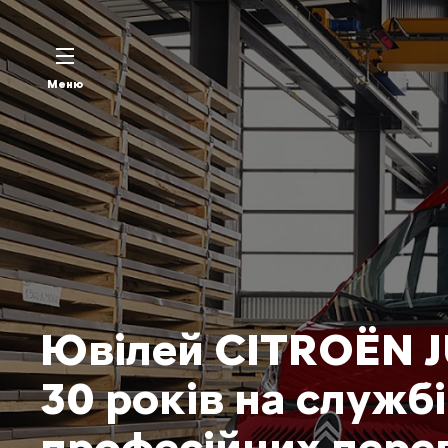
Меню
Ювілей CITROЁN 
30 років на службі
професійних пере