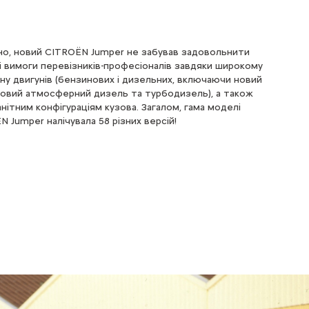
но, новий CITROЁN Jumper не забував задовольнити
і вимоги перевізників-професіоналів завдяки широкому
ону двигунів (бензинових і дизельних, включаючи новий
тровий атмосферний дизель та турбодизель), а також
нітним конфігураціям кузова. Загалом, гама моделі
 Jumper налічувала 58 різних версій!