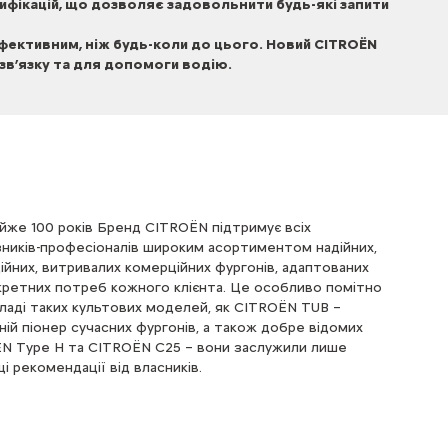
фікацій, що дозволяє задовольнити будь-які запити
ефективним, ніж будь-коли до цього. Новий CITROЁN
 зв’язку та для допомоги водію.
йже 100 років Бренд CITROЁN підтримує всіх
зників-професіоналів широким асортиментом надійних,
ційних, витривалих комерційних фургонів, адаптованих
кретних потреб кожного клієнта. Це особливо помітно
кладі таких культових моделей, як CITROЁN TUB –
ній піонер сучасних фургонів, а також добре відомих
N Type H та CITROЁN C25 – вони заслужили лише
і рекомендації від власників.