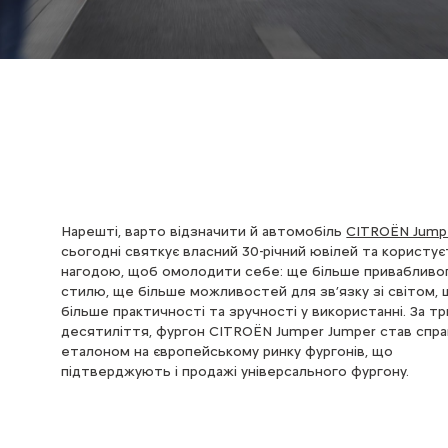
Нарешті, варто відзначити й автомобіль
CITROЁN Jump
сьогодні святкує власний 30-річний ювілей та користу
нагодою, щоб омолодити себе: ще більше привабливо
стилю, ще більше можливостей для зв’язку зі світом,
більше практичності та зручності у використанні. За тр
десятиліття, фургон CITROЁN Jumper Jumper став спр
еталоном на європейському ринку фургонів, що
підтверджують і продажі універсального фургону.