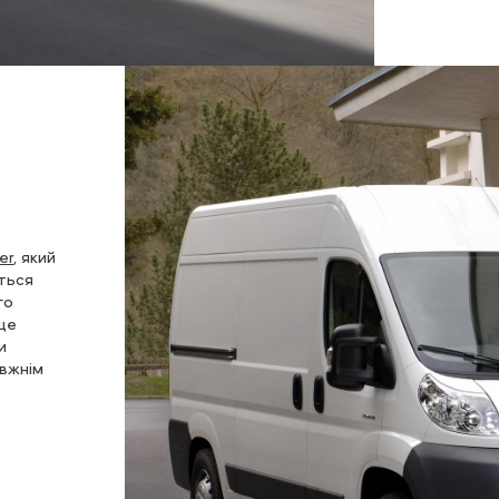
er
, який
ється
го
 ще
и
авжнім