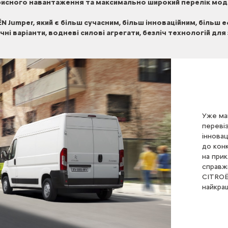
исного навантаження та максимально широкий перелік моди
Jumper, який є більш сучасним, більш інноваційним, більш 
і варіанти, водневі силові агрегати, безліч технологій для
Уже ма
переві
іннова
до кон
на при
справж
CITROЁ
найкращ