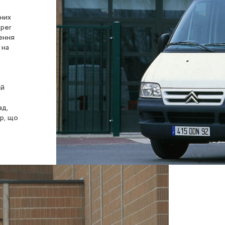
йних
mper
ення
 на
ий
ад,
р, що