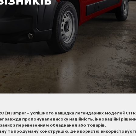
ROЁN Jumper – успішного нащадка легендарних моделей CITR
er завжди пропонували високу надійність, інноваційні рішен
язаних з перевезенням обладнання або товарів.
іцну та продуману конструкцію, де з користю використовує