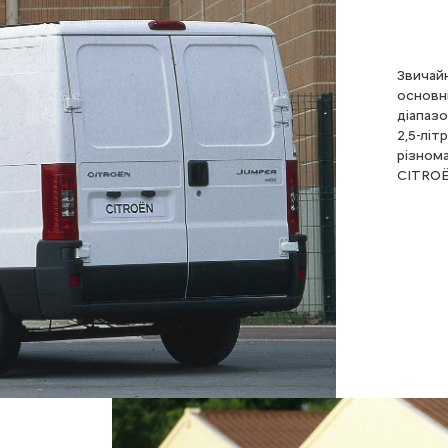
Звичай
основн
діапаз
2,5-лі
різнома
CITROЁN