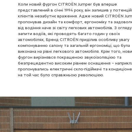
Коли новий фургон CITROЁN Jumper був вперше
представлений в січні 1994 року, він залишив у потенці
клієнтів незабутнє враження. Адже новий CITROЁN Ju
пропонував дизайн та комфорт, ергономіку та задовол
від водіння наче зі світу легкових автомобілів. З огляду
запити водіїв, які проводять багато годин у своїх
автомобілях, Бренд CITROЁN приділив особливу увагу
компонуванню салону та загальній ергономіці, що була
виконана на рівні легкового автомобіля. Крім того, нов
фургон вирізнявся покращеною звукоізоляцією та
безпрецедентно високим рівнем оснащення – наприкл
пропонувались електричні скло-підіймачі та кондиціоне
на той час було справжньою революцією.