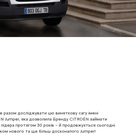
е разом досліджувати цю виняткову сагу імені
N Jumper, яка дозволила Бренду CITROЁN займати
ї лідера протягом 30 років – й продовжується сьогодні
ском нового та ще більш досконалого Jumper!