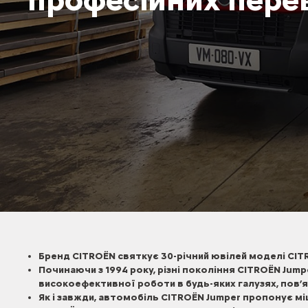
Бренд CITROЁN святкує 30-річний ювілей моделі CIT
Починаючи з 1994 року, різні покоління CITROЁN Jump
високоефективної роботи в будь-яких галузях, пов’
Як і завжди, автомобіль CITROЁN Jumper пропонує м