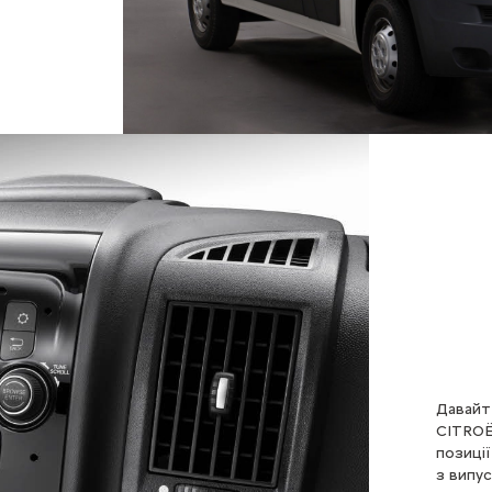
Давайт
CITROЁ
позиці
з випу