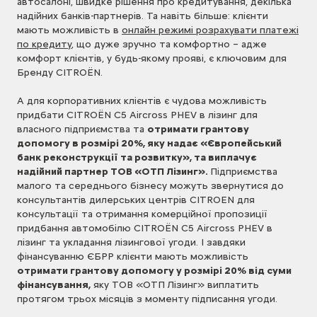
автосалоні, швидке рішення про кредитування, декілька
надійних банків-партнерів. Та навіть більше: клієнти
мають можливість в
онлайн режимі розрахувати платежі
по кредиту
, що дуже зручно та комфортно – адже
комфорт клієнтів, у будь-якому прояві, є ключовим для
Бренду CITROЁN.
А для корпоративних клієнтів є чудова можливість
придбати CITROЁN C5 Aircross PHEV в лізинг для
власного підприємства та
отримати грантову
допомогу в розмірі 20%, яку надає «Європейський
банк реконструкції та розвитку», та виплачує
надійний партнер ТОВ «ОТП Лізинг».
Підприємства
малого та середнього бізнесу можуть звернутися до
консультантів дилерських центрів CITROEN для
консультації та отримання комерційної пропозиції
придбання автомобілю CITROЁN C5 Aircross PHEV в
лізинг та укладання лізингової угоди. І завдяки
фінансуванню ЄБРР клієнти мають можливість
отримати грантову допомогу у розмірі 20% від суми
фінансування,
яку ТОВ «ОТП Лізинг» виплатить
протягом трьох місяців з моменту підписання угоди.