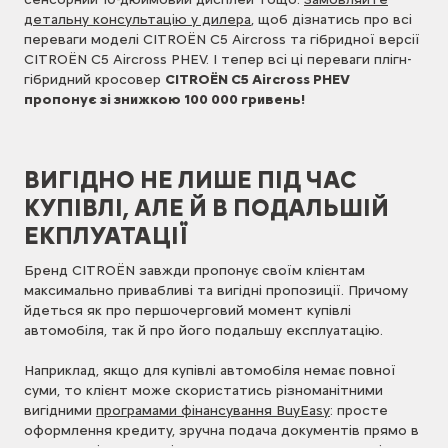
детальну консультацію у дилера
, щоб дізнатись про всі
переваги моделі CITROЁN C5 Aircross та гібридної версії
CITROЁN C5 Aircross PHEV. І тепер всі ці переваги плігн-
гібридний кросовер
CITROЁN C5 Aircross PHEV
пропонує зі знижкою 100 000 гривень!
ВИГІДНО НЕ ЛИШЕ ПІД ЧАС
КУПІВЛІ, АЛЕ Й В ПОДАЛЬШІЙ
ЕКПЛУАТАЦІЇ
Бренд CITROЁN завжди пропонує своїм клієнтам
максимально привабливі та вигідні пропозиції. Причому
йдеться як про першочерговий момент купівлі
автомобіля, так й про його подальшу експлуатацію.
Наприклад, якщо для купівлі автомобіля немає повної
суми, то клієнт може скористатись різноманітними
вигідними
програмами фінансування BuyEasy
: просте
оформлення кредиту, зручна подача документів прямо в