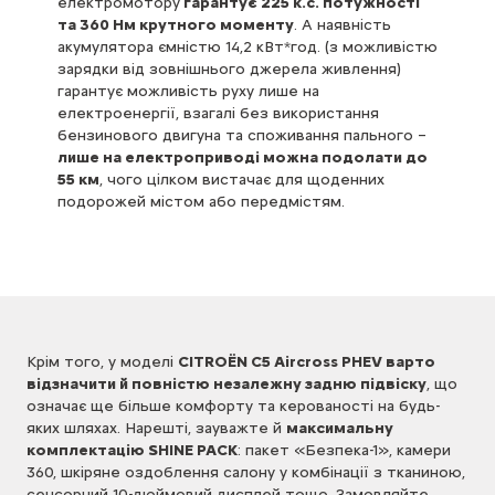
електромотору
гарантує 225 к.с. потужності
та 360 Нм крутного моменту
. А наявність
акумулятора ємністю 14,2 кВт*год. (з можливістю
зарядки від зовнішнього джерела живлення)
гарантує можливість руху лише на
електроенергії, взагалі без використання
бензинового двигуна та споживання пального –
лише на електроприводі можна подолати до
55 км
, чого цілком вистачає для щоденних
подорожей містом або передмістям.
Крім того, у моделі
CITROЁN C5 Aircross PHEV варто
відзначити й повністю незалежну задню підвіску
, що
означає ще більше комфорту та керованості на будь-
яких шляхах. Нарешті, зауважте й
максимальну
комплектацію SHINE PACK
: пакет «Безпека-1», камери
360, шкіряне оздоблення салону у комбінації з тканиною,
сенсорний 10-дюймовий дисплей тощо.
Замовляйте