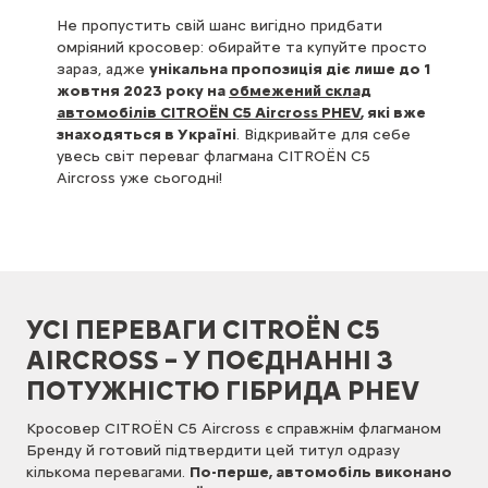
Не пропустить свій шанс вигідно придбати
омріяний кросовер: обирайте та купуйте просто
зараз, адже
унікальна пропозиція діє лише до 1
жовтня 2023 року на
обмежений склад
автомобілів CITROЁN C5 Aircross PHEV
, які вже
знаходяться в Україні
. Відкривайте для себе
увесь світ переваг флагмана CITROЁN C5
Aircross уже сьогодні!
УСІ ПЕРЕВАГИ CITROЁN C5
AIRCROSS – У ПОЄДНАННІ З
ПОТУЖНІСТЮ ГІБРИДА PHEV
Кросовер CITROЁN C5 Aircross є справжнім флагманом
Бренду й готовий підтвердити цей титул одразу
кількома перевагами.
По-перше, автомобіль виконано