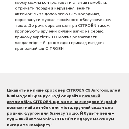
якому можна контролювати стан автомобіля,
отримати поради з керування, знайти
автомобіль за допомогою GPS-координат,
переглянути журнал технічного обслуговування
тощо. До речі, сервісні центри CITROЁN також
пропонують
зручний онлайн запис на сервіс
,
причому вартість ТО можна розрахувати
заздалегідь – й це ще один приклад вигідних
пропозицій від CITROЁN.
Цікавить не лише кросовер CITROЁN C5 Aircross, але й
інші моделі Бренду? Тоді обирайте
бажаний
автомобіль CITROЁN, що вже є на складах в Україні
:
компактний хетчбек для міста, зручний седан для
родини, фургон для бізнесу тощо. Й будьте певні –
будь-який автомобіль CITROЁN подарує максимум
вигоди та комфорту!