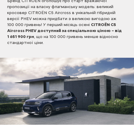
Бренд CITROЁN оголошує про старт вражаючої
пропозиції на власну флагманську модель: великий
кросовер CITROЁN C5 Aircross в унікальній гібридній
версії PHEV можна придбати з великою вигодою аж
100 000 гривень! У перший місяць осені
CITROЁN C5
Aircross PHEV доступний за спеціальною ціною – від
1 651 900 грн
, що на 100 000 гривень менше відносно
стандартної ціни.