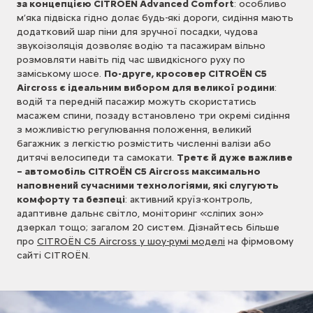
за концепцією CITROЁN Advanced Comfort
: особливо
м’яка підвіска гідно долає будь-які дороги, сидіння мають
додатковий шар піни для зручної посадки, чудова
звукоізоляція дозволяє водію та пасажирам вільно
розмовляти навіть під час швидкісного руху по
заміському шосе.
По-друге, кросовер CITROЁN C5
Aircross є ідеальним вибором для великої родини
:
водій та передній пасажир можуть скористатись
масажем спини, позаду встановлено три окремі сидіння
з можливістю регулювання положення, великий
багажник з легкістю розмістить численні валізи або
дитячі велосипеди та самокати.
Третє й дуже важливе
– автомобіль CITROЁN C5 Aircross максимально
наповнений сучасними технологіями, які слугують
комфорту та безпеці
: активний круїз-контроль,
адаптивне дальнє світло, моніторинг «сліпих зон»
дзеркал тощо; загалом 20 систем. Дізнайтесь більше
про
CITROЁN C5 Aircross у шоу-румі моделі
на фірмовому
сайті CITROЁN.