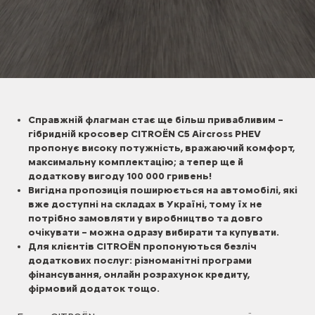
Справжній флагман стає ще більш привабливим –
гібридній кросовер CITROЁN C5 Aircross PHEV
пропонує високу потужність, вражаючий комфорт,
максимальну комплектацію; а тепер ще й
додаткову вигоду 100 000 гривень!
Вигідна пропозиція поширюється на автомобілі, які
вже доступні на складах в Україні, тому їх не
потрібно замовляти у виробництво та довго
очікувати – можна одразу вибирати та купувати.
Для клієнтів CITROЁN пропонуються безліч
додаткових послуг: різноманітні програми
фінансування, онлайн розрахунок кредиту,
фірмовий додаток тощо.