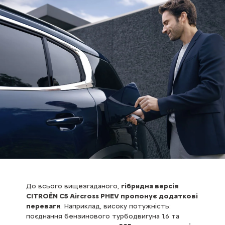
До всього вищезгаданого,
гібридна версія
CITROЁN C5 Aircross PHEV пропонує додаткові
переваги
. Наприклад, високу потужність:
поєднання бензинового турбодвигуна 1.6 та