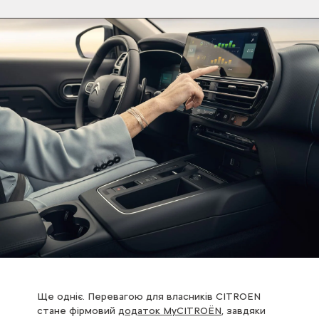
Ще одніє. Перевагою для власників CITROEN
стане фірмовий
додаток MyCITROЁN
, завдяки