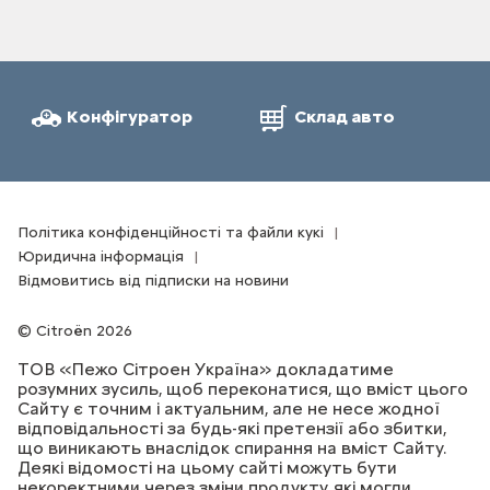
Конфігуратор
Склад авто
Політика конфіденційності та файли кукі
Юридична інформація
Відмовитись від підписки на новини
Citroën 2026
ТОВ «Пежо Сітроен Україна» докладатиме
розумних зусиль, щоб переконатися, що вміст цього
Сайту є точним і актуальним, але не несе жодної
відповідальності за будь-які претензії або збитки,
що виникають внаслідок спирання на вміст Сайту.
Деякі відомості на цьому сайті можуть бути
некоректними через зміни продукту, які могли