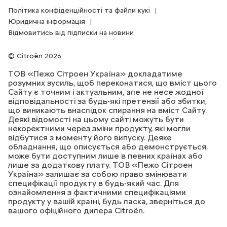
Політика конфіденційності та файли кукі
Юридична інформація
Відмовитись від підписки на новини
Citroën 2026
ТОВ «Пежо Сітроен Україна» докладатиме
розумних зусиль, щоб переконатися, що вміст цього
Сайту є точним і актуальним, але не несе жодної
відповідальності за будь-які претензії або збитки,
що виникають внаслідок спирання на вміст Сайту.
Деякі відомості на цьому сайті можуть бути
некоректними через зміни продукту, які могли
відбутися з моменту його випуску. Деяке
обладнання, що описується або демонструється,
може бути доступним лише в певних країнах або
лише за додаткову плату. ТОВ «Пежо Сітроен
Україна» залишає за собою право змінювати
специфікації продукту в будь-який час. Для
ознайомлення з фактичними специфікаціями
продукту у вашій країні, будь ласка, зверніться до
вашого офіційного дилера Citroёn.