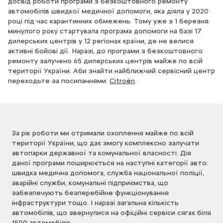
досвід роботи програми з безкоштовного ремонту
автомобілів швидкої медичної допомоги, яка діяла у 2020
році під час карантинних обмежень. Тому уже з 1 березня
минулого року стартувала програма допомоги на базі 17
дилерських центрів у 12 регіонах країни, де не велися
активні бойові дії. Наразі, до програми з безкоштовного
ремонту залучено 65 дилерських центрів майже по всій
території України. Аби знайти найближчий сервісний центр
переходьте за посиланнями:
Citroёn
.
За рік роботи ми отримали охоплення майже по всій
території України, що дає змогу комплексно залучати
автопарки державної та комунальної власності. Дія
даної програми поширюється на наступні категорії авто:
швидка медична допомога, служба національної поліції,
аварійні служби, комунальні підприємства, що
забезпечують безперебійне функціонування
інфраструктури тощо. І наразі загальна кількість
автомобілів, що звернулися на офіційні сервіси сягає біля
1500 автомобілів.