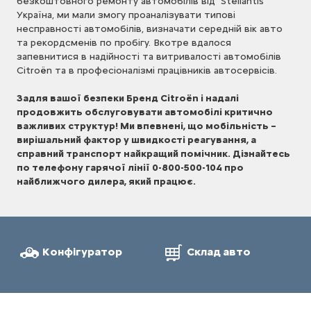
безкоштовного ремонту автомобілів від Stellantis
Україна, ми мали змогу проаналізувати типові
несправності автомобілів, визначати середній вік авто
та рекордсменів по пробігу. Вкотре вдалося
запевнитися в надійності та витривалості автомобілів
Citroёn та в професіоналізмі працівників автосервісів.
Задля вашої безпеки Бренд Citroёn і надалі
продовжить обслуговувати автомобілі критично
важливих структур! Ми впевнені, що мобільність –
вирішальний фактор у швидкості реагування, а
справний транспорт найкращий помічник. Дізнайтесь
по телефону гарячої лінії 0-800-500-104 про
найближчого дилера, який працює.
Конфігуратор
Склад авто