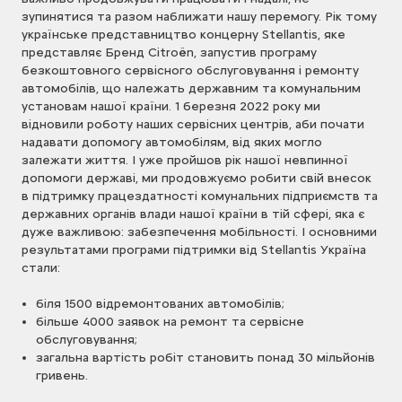
зупинятися та разом наближати нашу перемогу. Рік тому
українське представництво концерну Stellantis, яке
представляє Бренд Citroёn, запустив програму
безкоштовного сервісного обслуговування і ремонту
автомобілів, що належать державним та комунальним
установам нашої країни. 1 березня 2022 року ми
відновили роботу наших сервісних центрів, аби почати
надавати допомогу автомобілям, від яких могло
залежати життя. І уже пройшов рік нашої невпинної
допомоги державі, ми продовжуємо робити свій внесок
в підтримку працездатності комунальних підприємств та
державних органів влади нашої країни в тій сфері, яка є
дуже важливою: забезпечення мобільності. І основними
результатами програми підтримки від Stellantis Україна
стали:
біля 1500 відремонтованих автомобілів;
більше 4000 заявок на ремонт та сервісне
обслуговування;
загальна вартість робіт становить понад 30 мільйонів
гривень.