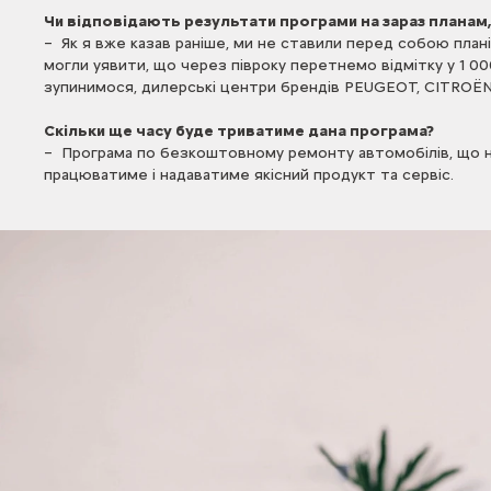
Чи відповідають результати програми на зараз планам, 
– Як я вже казав раніше, ми не ставили перед собою плані
могли уявити, що через півроку перетнемо відмітку у 1 00
зупинимося, дилерські центри брендів PEUGEOT, CITROËN,
Скільки ще часу буде триватиме дана програма?
– Програма по безкоштовному ремонту автомобілів, що на
працюватиме і надаватиме якісний продукт та сервіс.