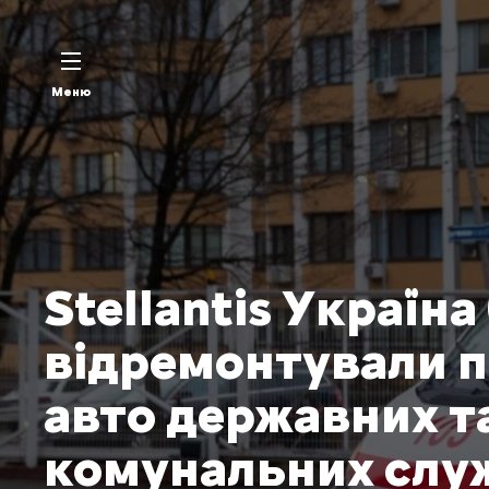
Меню
Stellantis Україн
відремонтували п
авто державних т
комунальних слу