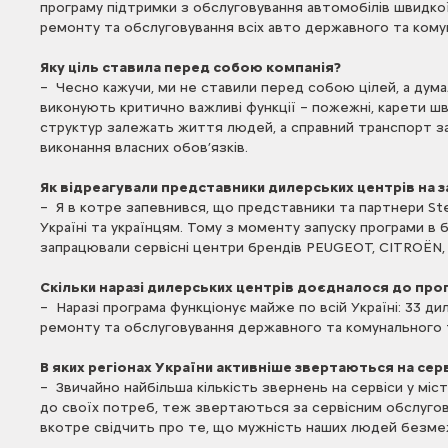
програму підтримки з обслуговування автомобілів швидк
ремонту та обслуговування всіх авто державного та кому
Яку ціль ставила перед собою компанія?
– Чесно кажучи, ми не ставили перед собою цілей, а думал
виконують критично важливі функції – пожежні, карети шв
структур залежать життя людей, а справний транспорт зап
виконання власних обов’язків.
Як відреагували представники дилерських центрів на 
– Я в котре запевнився, що представники та партнери Ste
Україні та українцям. Тому з моменту запуску програми в бе
запрацювали сервісні центри брендів PEUGEOT, CITROËN,
Скільки наразі дилерських центрів доєдналося до прогр
– Наразі програма функціонує майже по всій Україні: 33 
ремонту та обслуговування державного та комунального тр
В яких регіонах України активніше звертаються на серв
– Звичайно найбільша кількість звернень на сервіси у міста
до своїх потреб, теж звертаються за сервісним обслугову
вкотре свідчить про те, що мужність наших людей безме