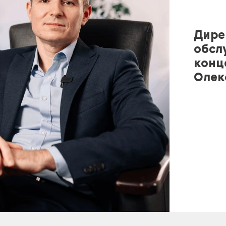
Дире
обсл
конце
Олек