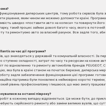
рама?
іонування дилерських центрів, тому робота сервісів була запу
яти рішення, яким чином ми можемо допомогти країні. Програма
жливість швидко «поставити авто на колеса» та повернути його
ку, такий процес займає доволі багато часу, якого в поточній 
ету та ремонтуємо авто за власний рахунок. Все задля того, аб
lantis за час дії програми?
, що знаходяться у державній та комунальній власності. За пер
го ступеню складності, затрат по часу та ресурсам на кожне ав
обіт по відновленню та ремонту автомобілів брендів PEUGEOT, CI
цію, яка була в країні станом на початок березня, дилерська мер
 роботу задля забезпечення функціонування цієї програми: готов
маційна підтримка були поновлені в неймовірно короткі терміни, 
сокий рівень професіоналізму і пишаюся, що маю змогу працюв
нувалися за останні півроку?
робіт в кожному випадку відрізняється. Це може бути, до прикл
ебують серйозного ремонту або заміни великих вузлів, що суттє