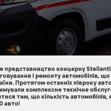
е представництво концерну Stellant
говування і ремонту автомобілів, щ
їни. Протягом останніх півроку авт
мували комплексне технічне обслуго
тися тим, що кількість автомобілів, 
0 авто!