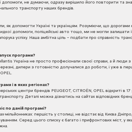
ої допомоги, не думаючи, одразу вирішило його повторити та з
нального транспорту наших брендів.
и, як допомогти Україні та українцям. Розуміючи, що дорогами н
идкої допомоги, поліцейські авто тощо, ми не могли залишати ї
орука успіху. Наша амбітна ціль – подбати про справність тран
запуск програми?
llantis Україна не просто професіонали своєї справи, а й люди 
резні, дилери з готовністю долучалися до роботи, і уже в перші 
 OPEL.
ами і в яких регіонах?
дилерських центри брендів PEUGEOT, CITROËN, OPEL відкриті в 1
анспорту. Деталі можна дізнатись на сайтах відповідних бренд
іс по даній програмі?
х-мільйонниках: першість у столиці, не відстає від Києва Дніпро,
ванням. Серед цього списку є багато і прифронтових міст, у як
жна.