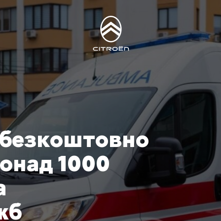
а безкоштовно
онад 1000
а
жб