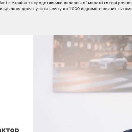
tis Україна та представники дилерської мережі готові розпові
татів вдалося досягнути на шляху до 1 000 відремонтованих авт
ектор