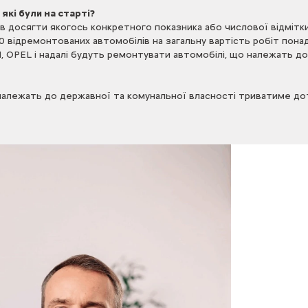
які були на старті?
в досягти якогось конкретного показника або числової відмітки.
0 відремонтованих автомобілів на загальну вартість робіт понад
 OPEL і надалі будуть ремонтувати автомобілі, що належать до
лежать до державної та комунальної власності триватиме доти,