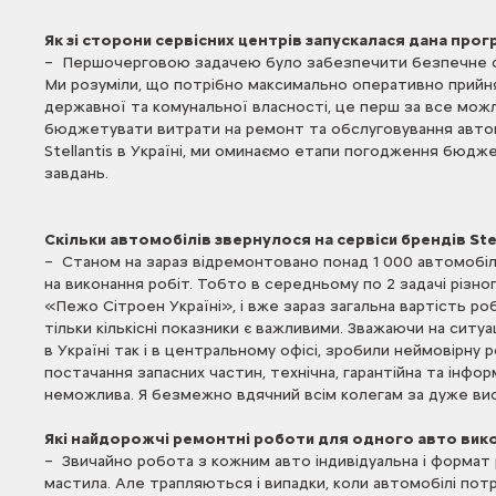
Як зі сторони сервісних центрів запускалася дана прог
– Першочерговою задачею було забезпечити безпечне функц
Ми розуміли, що потрібно максимально оперативно прийн
державної та комунальної власності, це перш за все мо
бюджетувати витрати на ремонт та обслуговування автопар
Stellantis в Україні, ми оминаємо етапи погодження бюдж
завдань.
Скільки автомобілів звернулося на сервіси брендів Stel
– Станом на зараз відремонтовано понад 1 000 автомобілів
на виконання робіт. Тобто в середньому по 2 задачі різно
«Пежо Сітроен Україні», і вже зараз загальна вартість р
тільки кількісні показники є важливими. Зважаючи на ситуа
в Україні так і в центральному офісі, зробили неймовірну
постачання запасних частин, технічна, гарантійна та інфор
неможлива. Я безмежно вдячний всім колегам за дуже ви
Які найдорожчі ремонтні роботи для одного авто вико
– Звичайно робота з кожним авто індивідуальна і формат 
мастила. Але трапляються і випадки, коли автомобілі потр