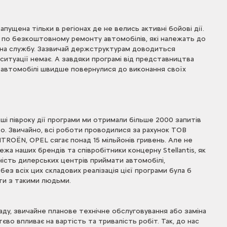
щена тільки в регіонах де не велись активні бойові дії.
 по безкоштовному ремонту автомобілів, які належать до
 на службу. Зазвичай держструктурам доводиться
ситуації немає. А завдяки програмі від представництва
и автомобілі швидше повернулися до виконання своїх
ші півроку дії програми ми отримали більше 2000 запитів
то. Звичайно, всі роботи проводилися за рахунок ТОВ
TROËN, OPEL сягає понад 15 мільйонів гривень. Але не
ежа наших брендів та співробітники концерну Stellantis, як
ність дилерських центрів приймати автомобілі,
без всіх цих складових реалізація цієї програми була б
ати з такими людьми.
аду, звичайне планове технічне обслуговування або заміна
во впливає на вартість та тривалість робіт. Так, до нас