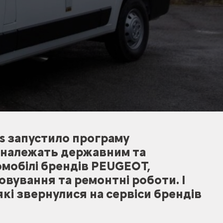
is запустило програму
о належать державним та
омобілі брендів PEUGEOT,
вування та ремонтні роботи. І
які звернулися на сервіси брендів