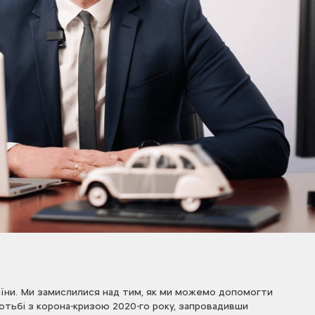
аїни. Ми замислилися над тим, як ми можемо допомогти
ротьбі з корона-кризою 2020-го року, запровадивши