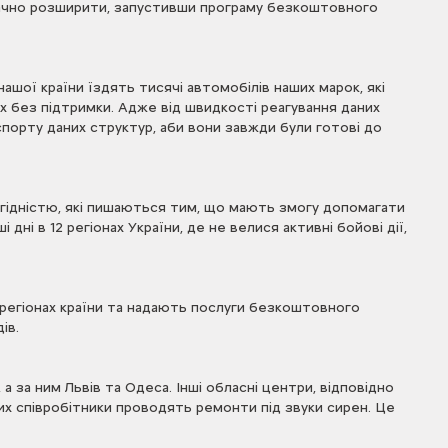
начно розширити, запустивши програму безкоштовного
ашої країни їздять тисячі автомобілів наших марок, які
х без підтримки. Адже від швидкості реагування даних
спорту даних структур, аби вони завжди були готові до
з гідністю, які пишаються тим, що мають змогу допомагати
дні в 12 регіонах України, де не велися активні бойові дії,
7 регіонах країни та надають послуги безкоштовного
ів.
 а за ним Львів та Одеса. Інші обласні центри, відповідно
их співробітники проводять ремонти під звуки сирен. Це