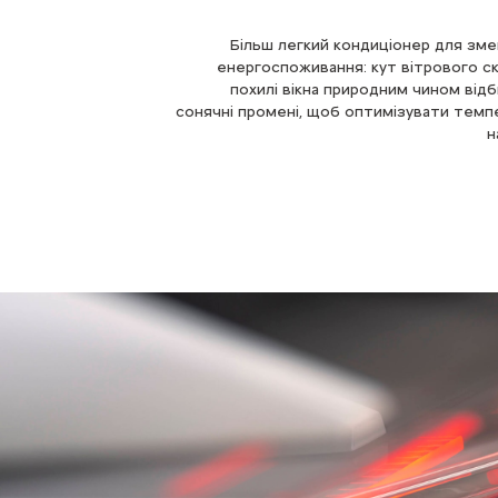
Смартфон водія та портативні динаміки – 
Більш легкий кондиціонер для зм
потрібно, і їх можна інтегрувати безпос
енергоспоживання: кут вітрового ск
похилі вікна природним чином від
в приладову
сонячні промені, щоб оптимізувати темп
н