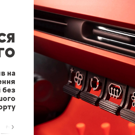
СЯ
ГО
яв на
ення
 без
шого
орту
Розваги
Далі