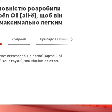
повністю розробили
oën Oli [all-ë], щоб він
 максимально легким
Сидіння
Приладова панель
Далі
апот виготовлені з легкої картонної
я виготовлені лише з 3 частин з
рямовано лаконічна та функціональна
 конструкції, яка міцніша за сталь.
чайно легкими матеріалами
ова панель.