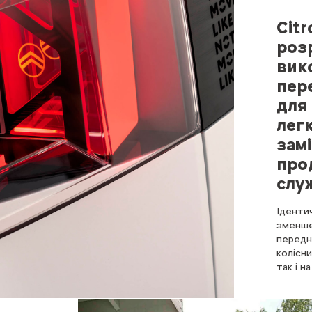
Citr
роз
вик
пер
для
лег
зам
про
слу
Ідентич
зменше
передні
колісни
так і н