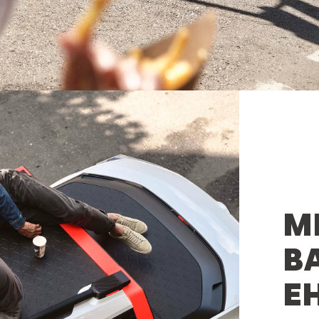
М
В
ЕН