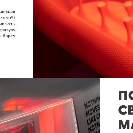
все, що
еншення
ередньо
ла 90° і
бивають
 панель
ературу
а борту
П
С
М