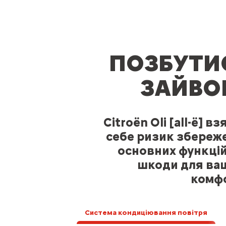
ПОЗБУТИ
ЗАЙВО
Citroën Oli [all-ë] вз
себе ризик збереж
основних функцій
шкоди для ва
комф
Система кондиціювання повітря