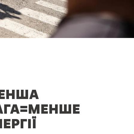
ЕНША
АГА=МЕНШЕ
ЕРГІЇ