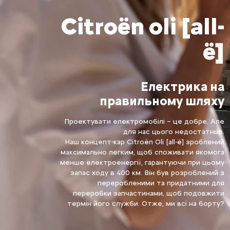
Citroën oli [all-
ë]
Електрика на
правильному шляху
Проектувати електромобілі – це добре. Але
для нас цього недостатньо.
Наш концепт-кар Citroën Oli [all-ë] зроблений
максимально легким, щоб споживати якомога
менше електроенергії, гарантуючи при цьому
запас ходу в 400 км. Він був розроблений з
переробленими та придатними для
переробки запчастинами, щоб подовжити
термін його служби. Отже, ми всі на борту?