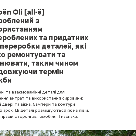
oën Oli [all-ë]
роблений з
ористанням
ероблених та придатних
 переробки деталей, які
ко ремонтувати та
інювати, таким чином
довжуючи термін
жби
ні та взаємозамінні деталі для
ння витрат та використання сировини:
 двері та вікна, бампери та контури
х арок. Ці деталі розміщуються як на лівій,
а правій стороні автомобіля. І навпаки.