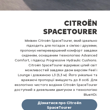
CITROËN
SPACETOURER
Мінівен Citroën SpaceTourer, який ідеально
підходить для поїздок з сім'єю і друзями,
пропонує неперевершений комфорт завдяки
сидінням, оснащеним технологією Advanced
Comfort, і підвісці Progressive Hydraulic Cushions.
Citroën SpaceTourer відкриває цілий світ
можливостей завдяки двом версіям Feel і
Lounge і довжиною L3 (5,3 м). Його унікальні та
вражаючі пропорції вміщують до 8 осіб. Для
екологічно чистого водіння Citroën SpaceTourer
доступний з дизельним двигуном з технологією
BlueHDi.
Дізнатися про Citroën
SpaceTourer