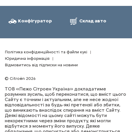
Конфігуратор
Склад авто
Політика конфіденційності та файли кукі
Юридична інформація
Відмовитись від підписки на новини
Citroën 2026
ТОВ «Пежо Сітроен Україна» докладатиме
розумних зусиль, щоб переконатися, що вміст цього
Сайту є точним і актуальним, але не несе жодної
відповідальності за будь-які претензії або збитки,
що виникають внаслідок спирання на вміст Сайту.
Деякі відомості на цьому сайті можуть бути
некоректними через зміни продукту, які могли
відбутися з моменту його випуску. Деяке
обладнання, що описується або демонструється,