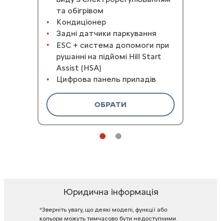
та обігрівом
Кондиціонер
Задні датчики паркування
ESС + система допомоги при
рушанні на підйомі Hill Start
Assist (HSA)
Цифрова панель приладів
ОБРАТИ
Юридична інформація
*Зверніть
увагу,
що
деякі
моделі,
функції
або
кольори
можуть
тимчасово
бути
недоступними.