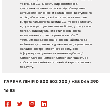
та
викидів
CO₂
можуть
відрізнятися
від
фактичних
значень
залежно
від
обладнання
автомобіля,
включаючи
обладнання,
доступне
як
опцію,
або
як
заводські
аксесуари
та
тип
шин.
Витрата
пального
та
викиди
CO₂
також
залежать
від
умов
користування
автомобілем,
у
тому
числі
погоди,
індивідуального
стилю
водіння
та
навантаження
транспортного
засобу.
У
таблицях
наведені
значення
від
найвищих
до
найнижчих,
отримані
з
урахуванням
додаткового
обладнання
транспортного
засобу.
Вся
інформація
актуальна
на
момент
публікації.
Citroën
Ukraine
і
дилери
Citroën
залишають
за
собою
право
змінювати
технічні
характеристики
продукту.
ГАРЯЧА ЛІНІЯ 0 800 502 200 / +38 044 290
16 83