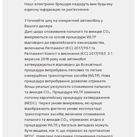
Наші
електронні
брошури
нададуть
вам
будь-яку
корисну
інформацію
чи
роз'яснення.
Уточнюйте
ціну
на
конкретний
автомобіль
у
Вашого
дилера.
Дані
щодо
споживання
пального
та
викидів
CO₂
вимірюються
на
основі
процедури
WLTP
відповідно
до
європейського
законодавства,
включаючи
Регламент
(ЄС)
2017/1151
та
Регламент
Комісії
з
виконання
(ЄС)
2017/1153.
З
1
вересня
2018
року
нові
автомобілі
затверджуються
відповідно
до
Всесвітньої
процедури
випробувань
легкових
та
легких
комерційних
транспортних
засобів
(WLTP).
Нова
процедура
випробування
дозволяє
отримати
більш
реальні
результати
споживання
пального
та
викидів
CO₂.
Процедура
WLTP
замінила
поточну
європейську
процедуру
затвердження
(NEDC).
Через
умови
вимірювань,
які
краще
відображають
фактичні
умови
експлуатації
транспортних
засобів,
величини
споживання
пального
та
викидів
CO₂,
отриманих
згідно
з
процедурою
WLTP,
у
багатьох
випадках
можуть
бути
вищими,
ніж
ті,
що
отримані
за
протоколом
NEDC.
Наведені
показники
споживання
пального