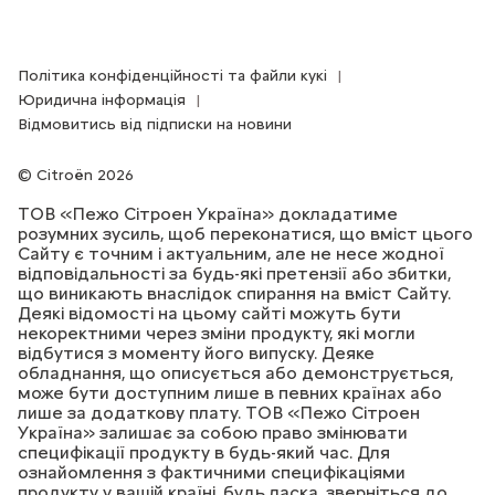
Політика конфіденційності та файли кукі
Юридична інформація
Відмовитись від підписки на новини
Citroën 2026
ТОВ «Пежо Сітроен Україна» докладатиме
розумних зусиль, щоб переконатися, що вміст цього
Сайту є точним і актуальним, але не несе жодної
відповідальності за будь-які претензії або збитки,
що виникають внаслідок спирання на вміст Сайту.
Деякі відомості на цьому сайті можуть бути
некоректними через зміни продукту, які могли
відбутися з моменту його випуску. Деяке
обладнання, що описується або демонструється,
може бути доступним лише в певних країнах або
лише за додаткову плату. ТОВ «Пежо Сітроен
Україна» залишає за собою право змінювати
специфікації продукту в будь-який час. Для
ознайомлення з фактичними специфікаціями
продукту у вашій країні, будь ласка, зверніться до