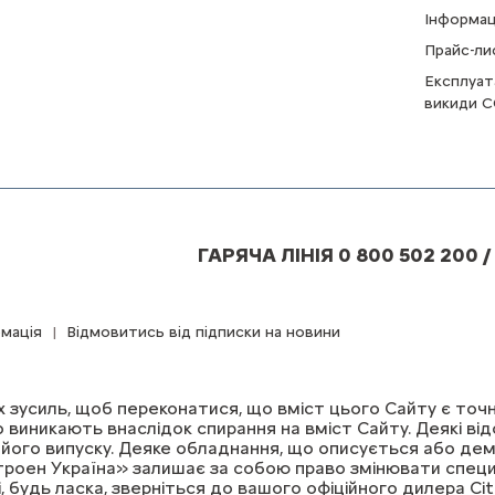
Інформац
Прайс-ли
Експлуат
викиди C
ГАРЯЧА ЛІНІЯ 0 800 502 200 /
мація
Відмовитись від підписки на новини
усиль, щоб переконатися, що вміст цього Сайту є точни
що виникають внаслідок спирання на вміст Сайту. Деякі в
ту його випуску. Деяке обладнання, що описується або д
троен Україна» залишає за собою право змінювати специф
, будь ласка, зверніться до вашого офіційного дилера Cit