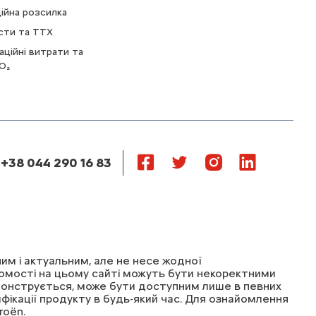
ійна розсилка
сти та ТТХ
аційні витрати та
O₂
 +38 044 290 16 83
м і актуальним, але не несе жодної
ідомості на цьому сайті можуть бути некоректними
емонструється, може бути доступним лише в певних
ікації продукту в будь-який час. Для ознайомлення
roёn.