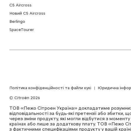
С5 Aircross
Новий С5 Aircross
Berlingo
SpaceTourer
Політика конфіденційності та файли кукі
Юридична інфор
Citroën 2026
ТОВ «Пежо Сітроен Україна» докладатиме розумних з
відповідальності за будь-які претензії або збитки, 
через зміни продукту, які могли відбутися з момен
країнах або лише за додаткову плату. ТОВ «Пежо Сі
з фактичними специфікаціями продукту у вашій країні