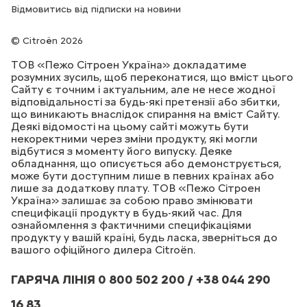
Відмовитись від підписки на новини
Citroën 2026
ТОВ «Пежо Сітроен Україна» докладатиме
розумних зусиль, щоб переконатися, що вміст цього
Сайту є точним і актуальним, але не несе жодної
відповідальності за будь-які претензії або збитки,
що виникають внаслідок спирання на вміст Сайту.
Деякі відомості на цьому сайті можуть бути
некоректними через зміни продукту, які могли
відбутися з моменту його випуску. Деяке
обладнання, що описується або демонструється,
може бути доступним лише в певних країнах або
лише за додаткову плату. ТОВ «Пежо Сітроен
Україна» залишає за собою право змінювати
специфікації продукту в будь-який час. Для
ознайомлення з фактичними специфікаціями
продукту у вашій країні, будь ласка, зверніться до
вашого офіційного дилера Citroёn.
ГАРЯЧА ЛІНІЯ 0 800 502 200 / +38 044 290
16 83