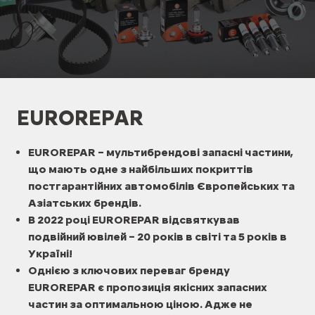
EUROREPAR
EUROREPAR – мультибрендові запасні частини,
що мають одне з найбільших покриттів
постгарантійних автомобілів Європейських та
Азіатських брендів.
В 2022 році EUROREPAR відсвяткував
подвійний ювілей – 20 років в світі та 5 років в
Україні!
Однією з ключових переваг бренду
EUROREPAR є пропозиція якісних запасних
частин за оптимальною ціною. Адже не