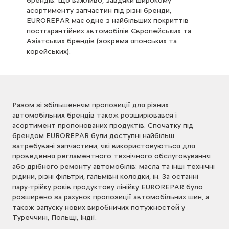
брендів. Що важливо, завдяки широкому
асортименту запчастин під різні бренди,
EUROREPAR має одне з найбільших покриттів
постгарантійних автомобілів Європейських та
Азіатських брендів (зокрема японських та
корейських).
Разом зі збільшенням пропозиції для різних
автомобільних брендів також розширювався і
асортимент пропонованих продуктів. Спочатку під
брендом EUROREPAR були доступні найбільш
затребувані запчастини, які використовуються для
проведення регламентного технічного обслуговування
або дрібного ремонту автомобілів: масла та інші технічні
рідини, різні фільтри, гальмівні колодки, ін. За останні
пару-трійку років продуктову лінійку EUROREPAR було
розширено за рахунок пропозиції автомобільних шин, а
також запуску нових виробничих потужностей у
Туреччині, Польщі, Індії.