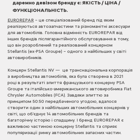
даремно девізом бренду є: ЯКІСТЬ / ЦІНА /
ФУНКЦІОНАЛЬНІСТЬ.
EUROREPAR
– це спеціалізований бренд під яким
реалізуються автозапчастини та різноманітні аксесуари
для автомобілів. Головна відмінність EUROREPAR від
інших брендів післягарантійного обслуговування в тому,
що він розроблений та реалізований концерном
Stellantis (ex-PSA Groupe) – одного з найбільших у світі
автовиробників.
Концерн Stellantis NV — це транснаціональна корпорація
з виробництва автомобілів, яка була створена в 2021
році в результаті злиття французького концерну PSA
Groupe та італійсько-американського автовиробника Fiat
Chrysler Automobiles (FCA). Завдяки злиттю за
принципом 50:50 передбаченого угодою, вдалося
створити один з найбільших автомобільних концернів у
світі, що об'єднує 14 автомобільних брендів та
багаторічну історію і спадщину. І бренд EUROREPAR є
важливою частиною концерну Stellantis та сприяє
популяризації ринку автомобільних запасних частин.